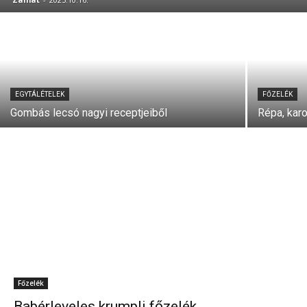
EGYTÁLÉTELEK
FŐZELÉK
Gombás lecsó nagyi receptjeiből
Répa, karo
Főzelék
Babérleveles krumpli főzelék