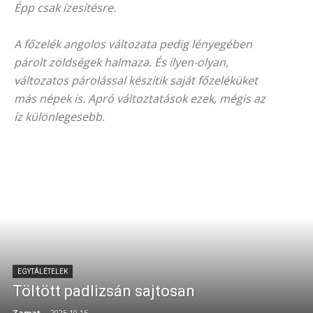
Épp csak ízesítésre.
A főzelék angolos változata pedig lényegében
párolt zöldségek halmaza. És ilyen-olyan,
változatos párolással készítik saját főzeléküket
más népek is. Apró változtatások ezek, mégis az
íz különlegesebb.
EGYTÁLÉTELEK
Töltött padlizsán sajtosan
Zamat
-
2025.10.16.