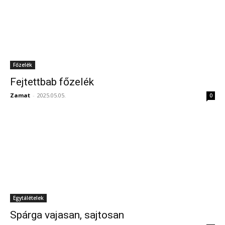
Főzelék
Fejtettbab főzelék
Zamat
-
2025.05.05.
0
Egytálételek
Spárga vajasan, sajtosan