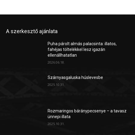
A szerkesztő ajánlata
Puha párolt almás palacsinta: illatos,
fahéjas töltelékkel lesz igazán
ellenállhatatlan
2026.06.18.
Szárnyasgaluska húslevesbe
2025.10.31.
Rozmaringos báránypecsenye – a tavasz
ünnepi illata
2025.10.31.