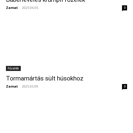
Zamat
-
2025.06.05.
0
Főzelék
Tormamártás sült húsokhoz
Zamat
-
2025.05.09.
0