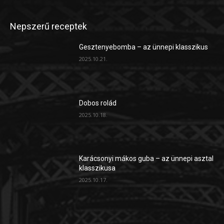
Nepszerű receptek
Gesztenyebomba – az ünnepi klasszikus
2025.10.21.
Dobos rolád
2025.10.18.
Karácsonyi mákos guba – az ünnepi asztal
klasszikusa
2025.10.17.