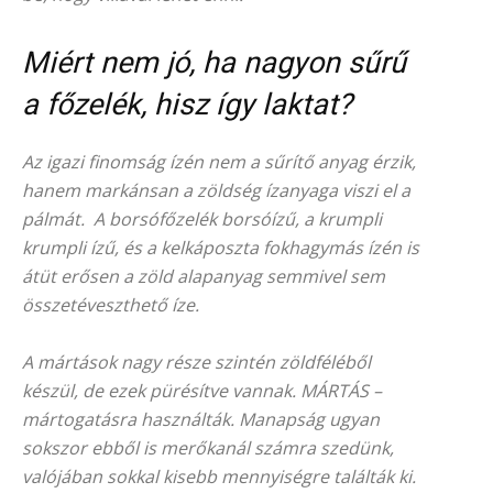
Miért nem jó, ha nagyon sűrű
a főzelék, hisz így laktat?
Az igazi finomság ízén nem a sűrítő anyag érzik,
hanem markánsan a zöldség ízanyaga viszi el a
pálmát. A borsófőzelék borsóízű, a krumpli
krumpli ízű, és a kelkáposzta fokhagymás ízén is
átüt erősen a zöld alapanyag semmivel sem
összetéveszthető íze.
A mártások nagy része szintén zöldféléből
készül, de ezek pürésítve vannak. MÁRTÁS –
mártogatásra használták. Manapság ugyan
sokszor ebből is merőkanál számra szedünk,
valójában sokkal kisebb mennyiségre találták ki.