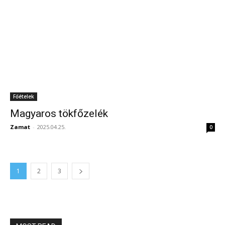
Főételek
Magyaros tökfőzelék
Zamat
-
2025.04.25.
0
1
2
3