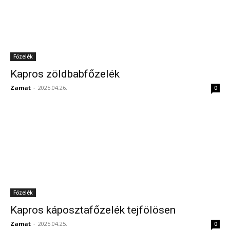
Főzelék
Kapros zöldbabfőzelék
Zamat
-
2025.04.26.
0
Főzelék
Kapros káposztafőzelék tejfölösen
Zamat
-
2025.04.25.
0