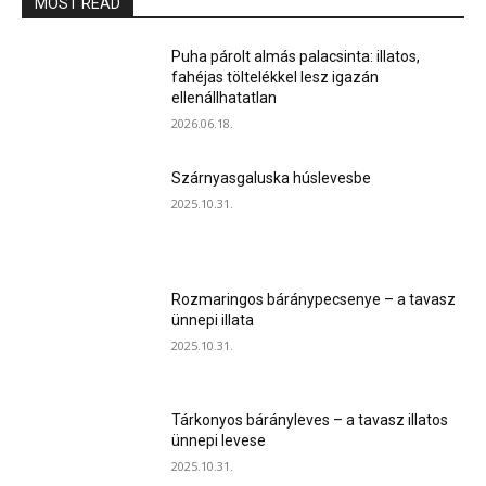
MOST READ
Puha párolt almás palacsinta: illatos,
fahéjas töltelékkel lesz igazán
ellenállhatatlan
2026.06.18.
Szárnyasgaluska húslevesbe
2025.10.31.
Rozmaringos báránypecsenye – a tavasz
ünnepi illata
2025.10.31.
Tárkonyos bárányleves – a tavasz illatos
ünnepi levese
2025.10.31.