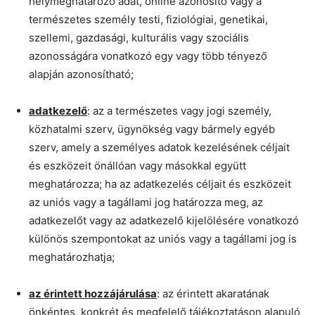
helymeghatározó adat, online azonosító vagy a
természetes személy testi, fiziológiai, genetikai,
szellemi, gazdasági, kulturális vagy szociális
azonosságára vonatkozó egy vagy több tényező
alapján azonosítható;
adatkezelő
: az a természetes vagy jogi személy,
közhatalmi szerv, ügynökség vagy bármely egyéb
szerv, amely a személyes adatok kezelésének céljait
és eszközeit önállóan vagy másokkal együtt
meghatározza; ha az adatkezelés céljait és eszközeit
az uniós vagy a tagállami jog határozza meg, az
adatkezelőt vagy az adatkezelő kijelölésére vonatkozó
különös szempontokat az uniós vagy a tagállami jog is
meghatározhatja;
az érintett hozzájárulása
: az érintett akaratának
önkéntes, konkrét és megfelelő tájékoztatáson alapuló