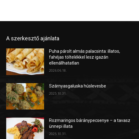
A szerkesztő ajánlata
Puha párolt almás palacsinta: illatos,
fahéjas töltelékkel lesz igazán
ellenállhatatlan
2026.06.18.
Szárnyasgaluska húslevesbe
2025.10.31.
Rozmaringos báránypecsenye – a tavasz
ünnepi illata
2025.10.31.