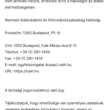
nem állítható helyre, értesítse erről a hatóságot az alábbi
elérhetőségeken:
Nemzeti Adatvédelmi és Információszabadság Hatóság
Postacím: 1363 Budapest, Pf.: 9.
Cím: 1055 Budapest, Falk Miksa utca 9-11.
Telefon: +36 (1) 391-1400
Fax: +36 (1) 391-1410
E-mail: ugyfelszolgalat (kukac) naih.hu
URL: https://naih.hu
A bírósági jogorvoslathoz való jog:
Tájékoztatjuk, hogy lehetősége van személyes adatainak
védelme érdekében bírósághoz fordulni, amely az