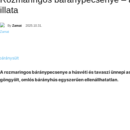
illata
By
Zamat
2025.10.31.
A rozmaringos báránypecsenye a húsvéti és tavaszi ünnepi a
göngyölt, omlós bárányhús egyszerűen ellenállhatatlan.