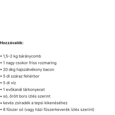
Hozzávalók:
• 1,5–2 kg báránycomb
• 1 nagy csokor friss rozmaring
• 20 dkg hajszálvékony bacon
• 5 dl száraz fehérbor
• 5 dl víz
• 1 evőkanál tárkonyecet
• só, őrölt bors ízlés szerint
• kevés zsiradék a tepsi kikenéséhez
• 8 fűszer só (vagy házi fűszerkeverék ízlés szerint)