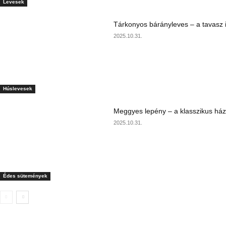
Levesek
Tárkonyos bárányleves – a tavasz i
2025.10.31.
Húslevesek
Meggyes lepény – a klasszikus ház
2025.10.31.
Édes sütemények