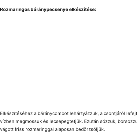
Rozmaringos báránypecsenye elkészítése:
Elkészítéséhez a báránycombot lehártyázzuk, a csontjáról lefe
vízben megmossuk és lecsepegtetjük. Ezután sózzuk, borsozzu
vágott friss rozmaringgal alaposan bedörzsöljük.