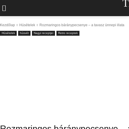
T
Kezdőlap
Húsételek
Rozmaringos báránypecsenye – a tavasz ünnepi illata
Húsételek
húsvét
Nagyi receptjei
Retro receptek
Rozmaringos báránypecsenye – a