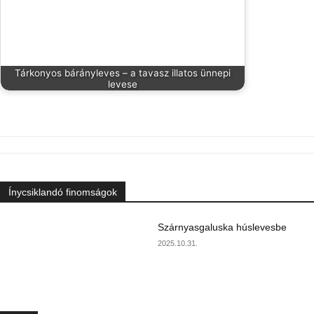
Tárkonyos bárányleves – a tavasz illatos ünnepi
levese
Ínycsiklandó finomságok
Szárnyasgaluska húslevesbe
2025.10.31.