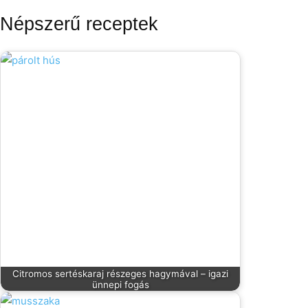
Népszerű receptek
Citromos sertéskaraj részeges hagymával – igazi
ünnepi fogás