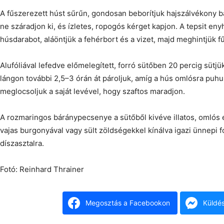
A fűszerezett húst sűrűn, gondosan beborítjuk hajszálvékony 
ne száradjon ki, és ízletes, ropogós kérget kapjon. A tepsit eny
húsdarabot, aláöntjük a fehérbort és a vizet, majd meghintjük f
Alufóliával lefedve előmelegített, forró sütőben 20 percig sütj
lángon további 2,5–3 órán át pároljuk, amíg a hús omlósra puh
meglocsoljuk a saját levével, hogy szaftos maradjon.
A rozmaringos báránypecsenye a sütőből kivéve illatos, omlós és
vajas burgonyával vagy sült zöldségekkel kínálva igazi ünnepi 
díszasztalra.
Fotó: Reinhard Thrainer
Megosztás a Facebookon
Küldé