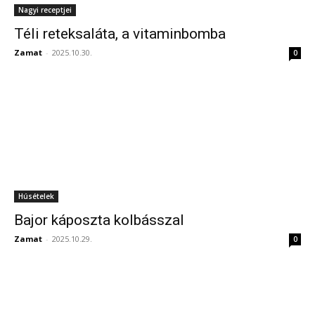
Nagyi receptjei
Téli reteksaláta, a vitaminbomba
Zamat
-
2025.10.30.
0
Húsételek
Bajor káposzta kolbásszal
Zamat
-
2025.10.29.
0