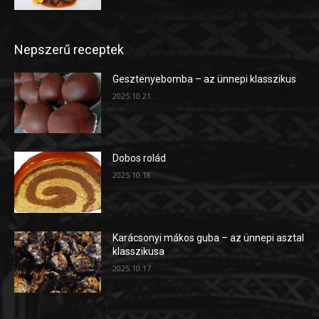
Nepszerű receptek
Gesztenyebomba – az ünnepi klasszikus
2025.10.21.
Dobos rolád
2025.10.18.
Karácsonyi mákos guba – az ünnepi asztal
klasszikusa
2025.10.17.