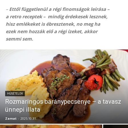
–
Ettől függetlenül a régi finomságok leírása –
a retro receptek – mindig érdekesek lesznek,
hisz emlékeket is ébresztenek, no meg ha
ezek nem hozzák elő a régi ízeket, akkor
semmi sem.
HÚSÉTELEK
Rozmaringos báránypecsenye – a tavasz
ünnepi illata
Zamat
-
2025.10.31.