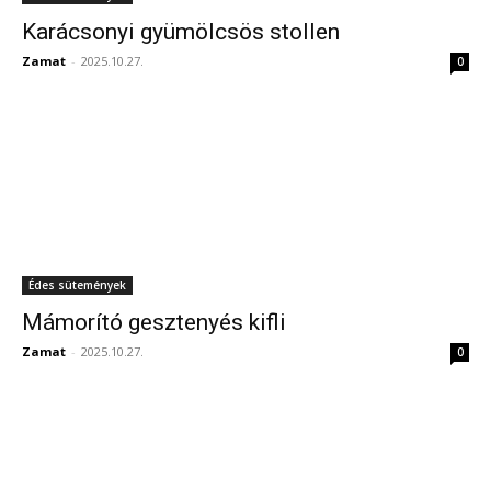
Karácsonyi gyümölcsös stollen
Zamat
-
2025.10.27.
0
Édes sütemények
Mámorító gesztenyés kifli
Zamat
-
2025.10.27.
0