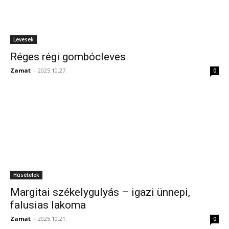
Levesek
Réges régi gombócleves
Zamat
-
2025.10.27.
0
Húsételek
Margitai székelygulyás – igazi ünnepi,
falusias lakoma
Zamat
-
2025.10.21.
0