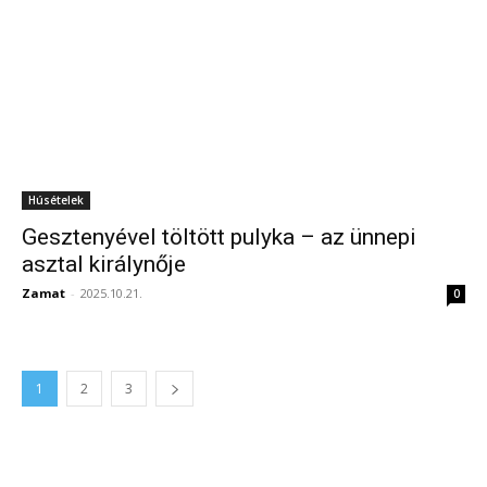
Húsételek
Gesztenyével töltött pulyka – az ünnepi
asztal királynője
Zamat
-
2025.10.21.
0
1
2
3