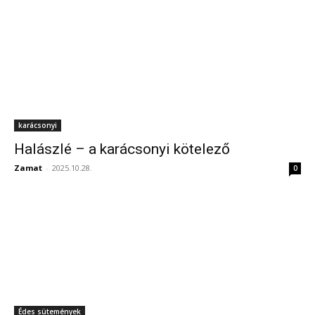
karácsonyi
Halászlé – a karácsonyi kötelező
Zamat
-
2025.10.28.
0
Édes sütemények