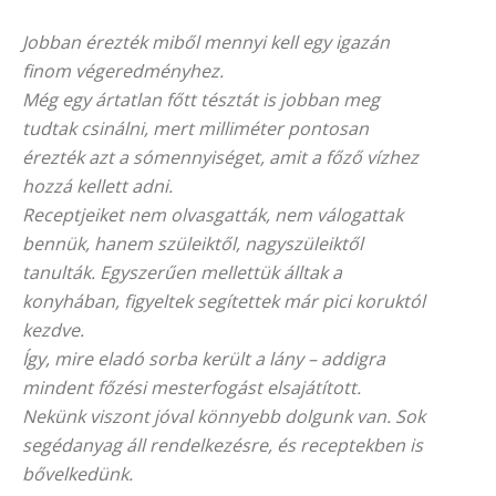
Jobban érezték miből mennyi kell egy igazán
finom végeredményhez.
Még egy ártatlan főtt tésztát is jobban meg
tudtak csinálni, mert milliméter pontosan
érezték azt a sómennyiséget, amit a főző vízhez
hozzá kellett adni.
Receptjeiket nem olvasgatták, nem válogattak
bennük, hanem szüleiktől, nagyszüleiktől
tanulták. Egyszerűen mellettük álltak a
konyhában, figyeltek segítettek már pici koruktól
kezdve.
Így, mire eladó sorba került a lány – addigra
mindent főzési mesterfogást elsajátított.
Nekünk viszont jóval könnyebb dolgunk van. Sok
segédanyag áll rendelkezésre, és receptekben is
bővelkedünk.