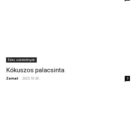
Édes sütemények
Kókuszos palacsinta
Zamat
-
2025.10.30.
0