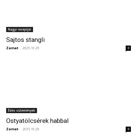
Nagyi receptjei
Sajtos stangli
Zamat
-
2025.10.29.
0
Édes sütemények
Ostyatölcsérek habbal
Zamat
-
2025.10.29.
0