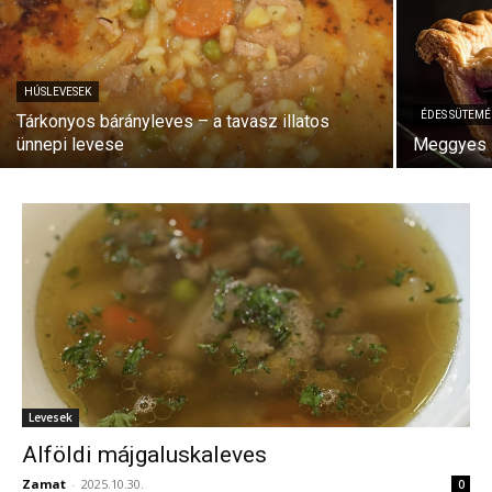
HÚSLEVESEK
ÉDES SÜTEM
Tárkonyos bárányleves – a tavasz illatos
ünnepi levese
Meggyes l
Levesek
Alföldi májgaluskaleves
Zamat
-
2025.10.30.
0