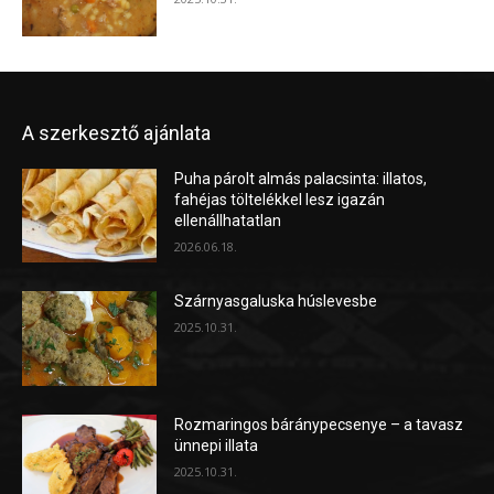
A szerkesztő ajánlata
Puha párolt almás palacsinta: illatos,
fahéjas töltelékkel lesz igazán
ellenállhatatlan
2026.06.18.
Szárnyasgaluska húslevesbe
2025.10.31.
Rozmaringos báránypecsenye – a tavasz
ünnepi illata
2025.10.31.