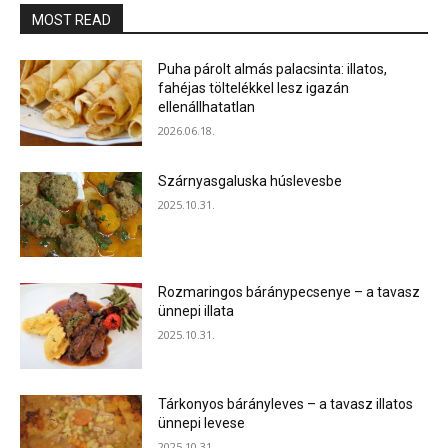
MOST READ
Puha párolt almás palacsinta: illatos,
fahéjas töltelékkel lesz igazán
ellenállhatatlan
2026.06.18.
Szárnyasgaluska húslevesbe
2025.10.31.
Rozmaringos báránypecsenye – a tavasz
ünnepi illata
2025.10.31.
Tárkonyos bárányleves – a tavasz illatos
ünnepi levese
2025.10.31.