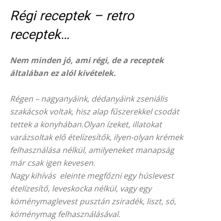
Régi receptek – retro
receptek…
Nem minden jó, ami régi, de a receptek
általában ez alól kivételek.
Régen – nagyanyáink, dédanyáink zseniális
szakácsok voltak, hisz alap fűszerekkel csodát
tettek a konyhában.Olyan ízeket, illatokat
varázsoltak elő ételízesítők, ilyen-olyan krémek
felhasználása nélkül, amilyeneket manapság
már csak igen kevesen.
Nagy kihívás eleinte megfőzni egy húslevest
ételízesítő, leveskocka nélkül, vagy egy
köménymaglevest pusztán zsiradék, liszt, só,
köménymag felhasználásával.