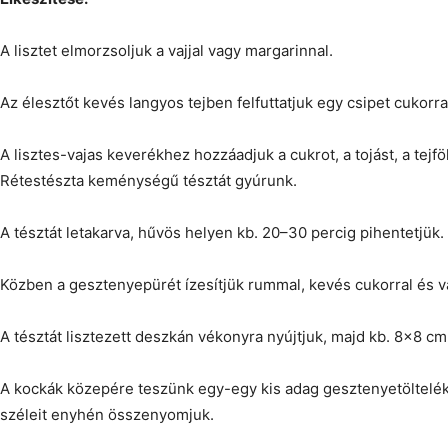
A lisztet elmorzsoljuk a vajjal vagy margarinnal.
Az élesztőt kevés langyos tejben felfuttatjuk egy csipet cukorra
A lisztes-vajas keverékhez hozzáadjuk a cukrot, a tojást, a tejfölt
Rétestészta keménységű tésztát gyúrunk.
A tésztát letakarva, hűvös helyen kb. 20–30 percig pihentetjük.
Közben a gesztenyepürét ízesítjük rummal, kevés cukorral és va
A tésztát lisztezett deszkán vékonyra nyújtjuk, majd kb. 8×8 c
A kockák közepére teszünk egy-egy kis adag gesztenyetölteléket
széleit enyhén összenyomjuk.