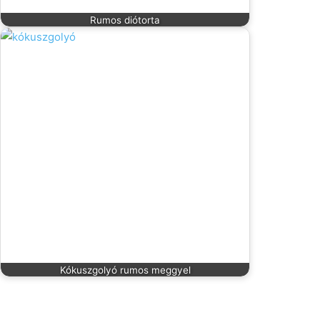
Rumos diótorta
Kókuszgolyó rumos meggyel