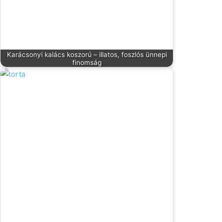
Karácsonyi kalács koszorú – illatos, foszlós ünnepi
finomság