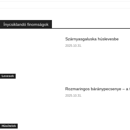
Ínycsiklandó finomságok
Szárnyasgaluska húslevesbe
2025.10.31.
Levesek
Rozmaringos báránypecsenye – a ta
2025.10.31.
Húsételek