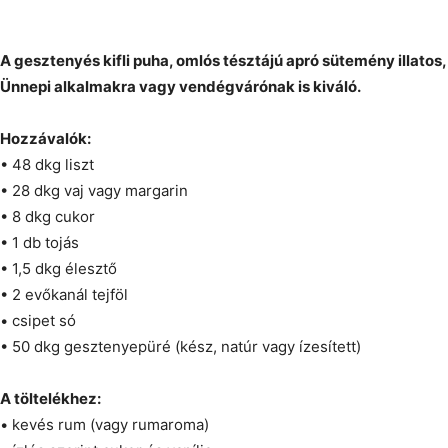
A gesztenyés kifli puha, omlós tésztájú apró sütemény illatos
Ünnepi alkalmakra vagy vendégvárónak is kiváló.
Hozzávalók:
• 48 dkg liszt
• 28 dkg vaj vagy margarin
• 8 dkg cukor
• 1 db tojás
• 1,5 dkg élesztő
• 2 evőkanál tejföl
• csipet só
• 50 dkg gesztenyepüré (kész, natúr vagy ízesített)
A töltelékhez:
• kevés rum (vagy rumaroma)