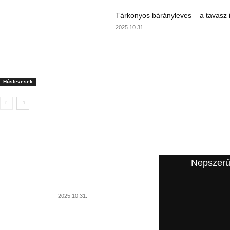
Tárkonyos bárányleves – a tavasz i
2025.10.31.
Húslevesek
A szerkesztő ajánlata
Nepszerű
Szárnyasgaluska húslevesbe
2025.10.31.