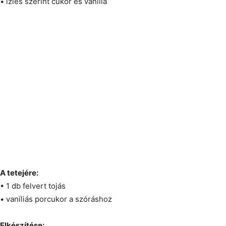
• ízlés szerint cukor és vanília
A tetejére:
• 1 db felvert tojás
• vaníliás porcukor a szóráshoz
Elkészítése: