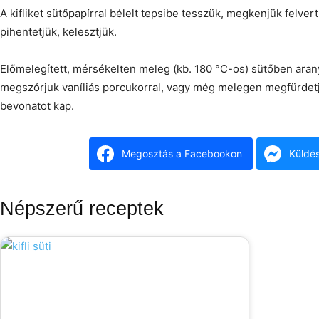
A kifliket sütőpapírral bélelt tepsibe tesszük, megkenjük felver
pihentetjük, kelesztjük.
Előmelegített, mérsékelten meleg (kb. 180 °C-os) sütőben arany
megszórjuk vaníliás porcukorral, vagy még melegen megfürdetj
bevonatot kap.
Megosztás a Facebookon
Küldé
Népszerű receptek