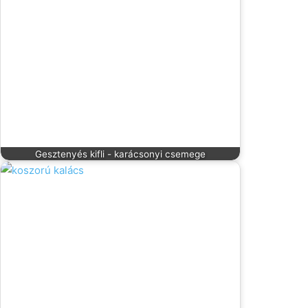
Gesztenyés kifli - karácsonyi csemege