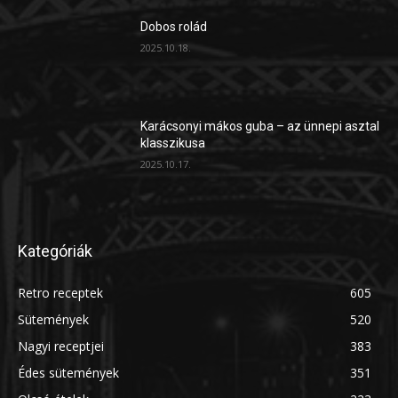
Dobos rolád
2025.10.18.
Karácsonyi mákos guba – az ünnepi asztal
klasszikusa
2025.10.17.
Kategóriák
Retro receptek
605
Sütemények
520
Nagyi receptjei
383
Édes sütemények
351