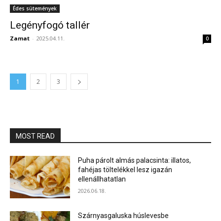
Édes sütemények
Legényfogó tallér
Zamat
-
2025.04.11.
0
1
2
3
MOST READ
Puha párolt almás palacsinta: illatos,
fahéjas töltelékkel lesz igazán
ellenállhatatlan
2026.06.18.
Szárnyasgaluska húslevesbe