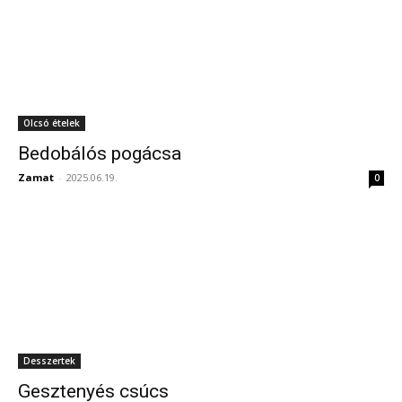
Olcsó ételek
Bedobálós pogácsa
Zamat
-
2025.06.19.
0
Desszertek
Gesztenyés csúcs