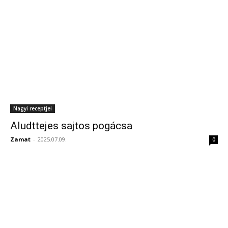
Nagyi receptjei
Aludttejes sajtos pogácsa
Zamat
-
2025.07.09.
0