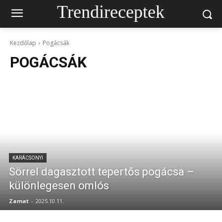
Trendireceptek
Kezdőlap
Pogácsák
POGÁCSÁK
KARÁCSONYI
Sörrel dagasztott tepertős pogácsa –
különlegesen omlós
Zamat
-
2025.10.11.