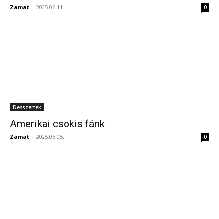
Zamat
-
2025.06.11.
0
Desszertek
Amerikai csokis fánk
Zamat
-
2025.05.05.
0