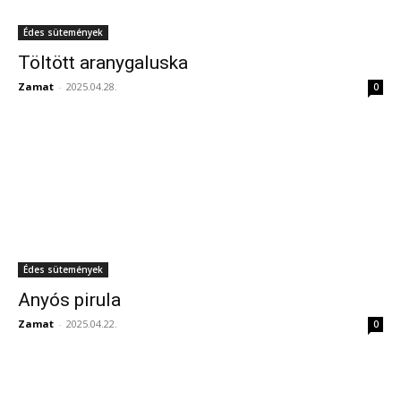
Édes sütemények
Töltött aranygaluska
Zamat
-
2025.04.28.
0
Édes sütemények
Anyós pirula
Zamat
-
2025.04.22.
0