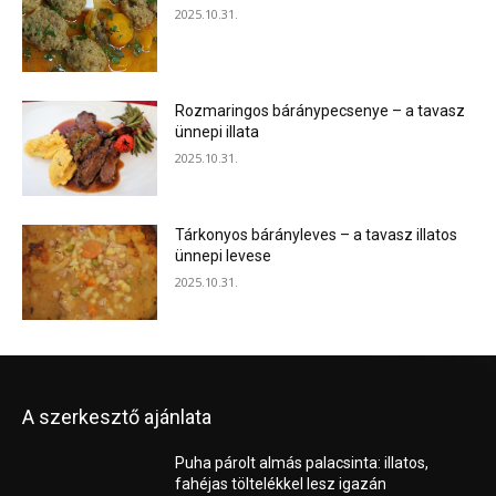
2025.10.31.
Rozmaringos báránypecsenye – a tavasz
ünnepi illata
2025.10.31.
Tárkonyos bárányleves – a tavasz illatos
ünnepi levese
2025.10.31.
A szerkesztő ajánlata
Puha párolt almás palacsinta: illatos,
fahéjas töltelékkel lesz igazán