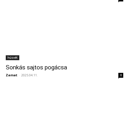
húsvét
Sonkás sajtos pogácsa
Zamat
-
2025.04.11.
0