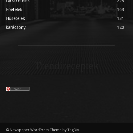
Olcsó ételek
223
Főételek
163
Húsételek
131
karácsonyi
120
Trendireceptek
© Newspaper WordPress Theme by TagDiv