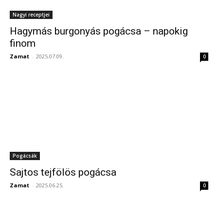
Nagyi receptjei
Hagymás burgonyás pogácsa – napokig
finom
Zamat
-
2025.07.09.
0
Pogácsák
Sajtos tejfölös pogácsa
Zamat
-
2025.06.25.
0