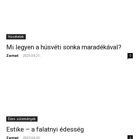
Húsételek
Mi legyen a húsvéti sonka maradékával?
Zamat
-
2025.04.21.
0
Édes sütemények
Estike – a falatnyi édesség
Zamat
-
2025.04.20.
0