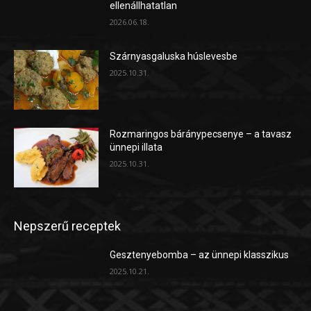
ellenállhatatlan
2026.06.18.
Szárnyasgaluska húslevesbe
2025.10.31.
Rozmaringos báránypecsenye – a tavasz
ünnepi illata
2025.10.31.
Nepszerű receptek
Gesztenyebomba – az ünnepi klasszikus
2025.10.21.