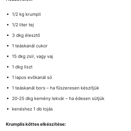
1/2 kg krumpli
1/2 liter tej
3 dkg élesztő
1 teáskanál cukor
15 dkg zsír, vagy vaj
1 dkg liszt
1 lapos evőkanál só
1 teáskanál bors – ha fűszeresen készítjük
20-25 dkg kemény lekvár – ha édesen sütjük
kenéshez 1 db tojás
Krumplis kőttes elkészítése: