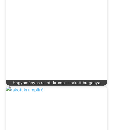
Hagyományos rakott krumpli - rakott burgonya