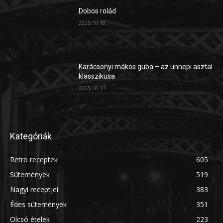
Dobos rolád
2025.10.18.
Karácsonyi mákos guba – az ünnepi asztal
klasszikusa
2025.10.17.
Kategóriák
Retro receptek
605
Sütemények
519
Nagyi receptjei
383
Édes sütemények
351
Olcsó ételek
223