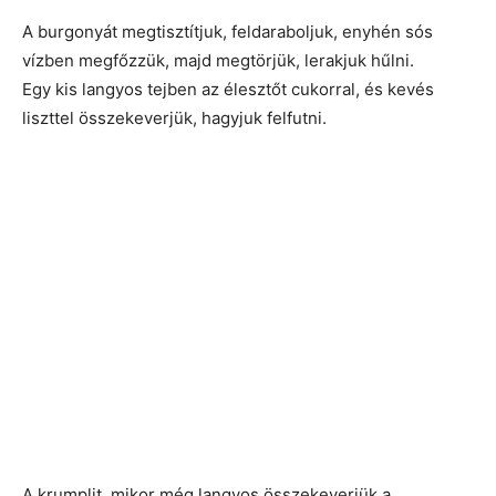
A burgonyát megtisztítjuk, feldaraboljuk, enyhén sós
vízben megfőzzük, majd megtörjük, lerakjuk hűlni.
Egy kis langyos tejben az élesztőt cukorral, és kevés
liszttel összekeverjük, hagyjuk felfutni.
A krumplit, mikor még langyos összekeverjük a