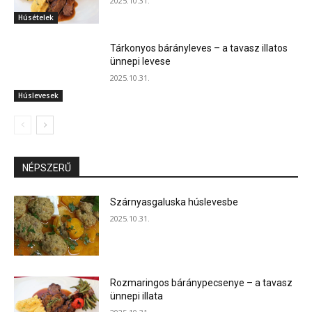
2025.10.31.
Húsételek
Tárkonyos bárányleves – a tavasz illatos
ünnepi levese
2025.10.31.
Húslevesek
NÉPSZERŰ
Szárnyasgaluska húslevesbe
2025.10.31.
Rozmaringos báránypecsenye – a tavasz
ünnepi illata