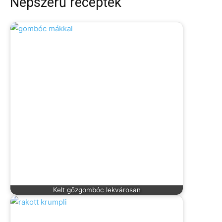
Népszerű receptek
Kelt gőzgombóc lekvárosan