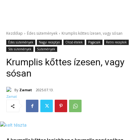
Kezdőlap
Édes sütemények
Krumplis kőttes ízesen, vagy sósan
Édes sütemények
Nagyi receptjei
Olcsó ételek
Pogácsák
Retro receptek
Sós sütemények
Sütemények
Krumplis kőttes ízesen, vagy
sósan
By
Zamat
2025.07.13.