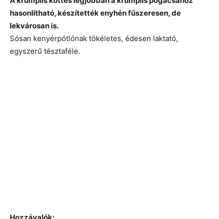
A krumplis kőttes legjobban a krumplis pogácsához
hasonlítható, készítették enyhén fűszeresen, de
lekvárosan is.
Sósan kenyérpótlónak tökéletes, édesen laktató,
egyszerű tésztaféle.
Hozzávalók: