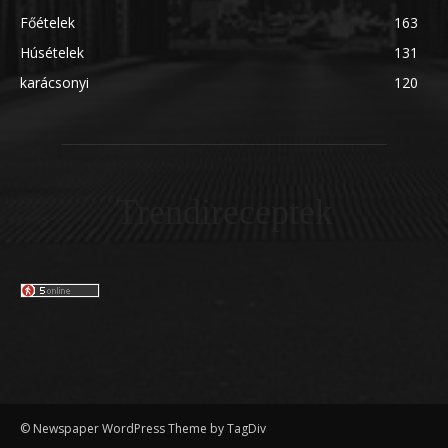
Főételek
163
Húsételek
131
karácsonyi
120
Trendireceptek
© Newspaper WordPress Theme by TagDiv