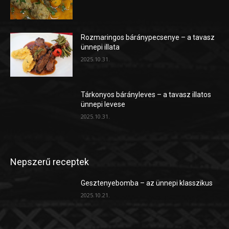
Rozmaringos báránypecsenye – a tavasz
ünnepi illata
2025.10.31.
Tárkonyos bárányleves – a tavasz illatos
ünnepi levese
2025.10.31.
Nepszerű receptek
Gesztenyebomba – az ünnepi klasszikus
2025.10.21.