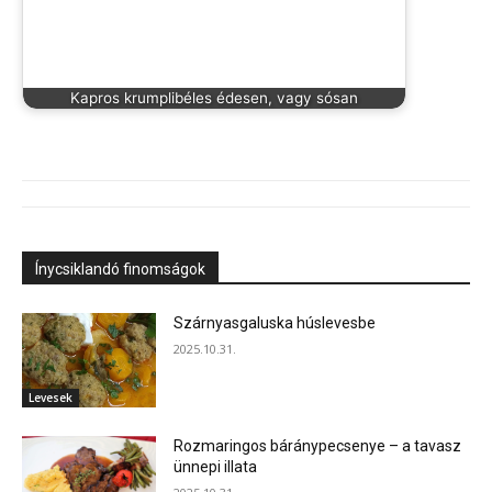
Kapros krumplibéles édesen, vagy sósan
Ínycsiklandó finomságok
Szárnyasgaluska húslevesbe
2025.10.31.
Levesek
Rozmaringos báránypecsenye – a tavasz
ünnepi illata