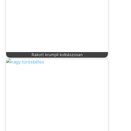
Rakott krumpli kolbászosan