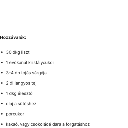
Hozzávalók:
30 dkg liszt
1 evőkanál kristálycukor
3-4 db tojás sárgája
2 dl langyos tej
1 dkg élesztő
olaj a sütéshez
porcukor
kakaó, vagy csokoládé dara a forgatáshoz