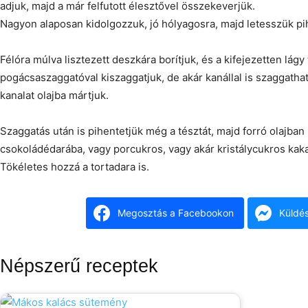
adjuk, majd a már felfutott élesztővel összekeverjük.
Nagyon alaposan kidolgozzuk, jó hólyagosra, majd letesszük pi
Félóra múlva lisztezett deszkára borítjuk, és a kifejezetten lágy 
pogácsaszaggatóval kiszaggatjuk, de akár kanállal is szaggathat
kanalat olajba mártjuk.
Szaggatás után is pihentetjük még a tésztát, majd forró olajban 
csokoládédarába, vagy porcukros, vagy akár kristálycukros ka
Tökéletes hozzá a tortadara is.
Megosztás a Facebookon
Küldé
Népszerű receptek