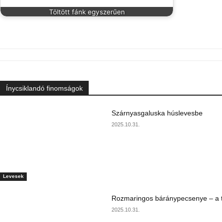
Töltött fánk egyszerűen
Ínycsiklandó finomságok
Szárnyasgaluska húslevesbe
2025.10.31.
Levesek
Rozmaringos báránypecsenye – a ta
2025.10.31.