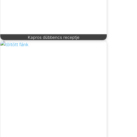
Kapros dübbencs receptje