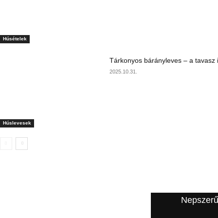
Húsételek
Tárkonyos bárányleves – a tavasz i
2025.10.31.
Húslevesek
A szerkesztő ajánlata
Nepszerű