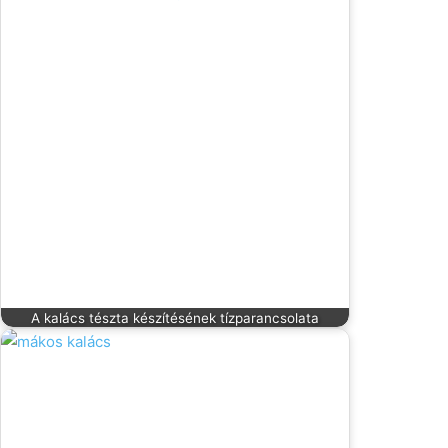
A kalács tészta készítésének tízparancsolata