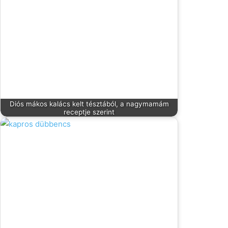
Diós mákos kalács kelt tésztából, a nagymamám
receptje szerint