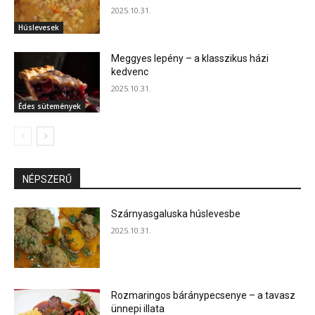
2025.10.31.
Húslevesek
Meggyes lepény – a klasszikus házi
kedvenc
2025.10.31.
Édes sütemények
NÉPSZERŰ
Szárnyasgaluska húslevesbe
2025.10.31.
Rozmaringos báránypecsenye – a tavasz
ünnepi illata