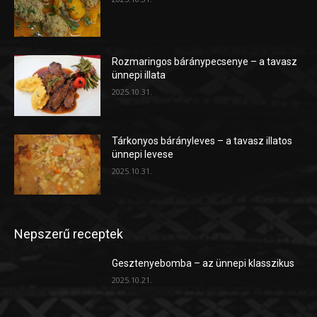
Rozmaringos báránypecsenye – a tavasz
ünnepi illata
2025.10.31.
Tárkonyos bárányleves – a tavasz illatos
ünnepi levese
2025.10.31.
Nepszerű receptek
Gesztenyebomba – az ünnepi klasszikus
2025.10.21.