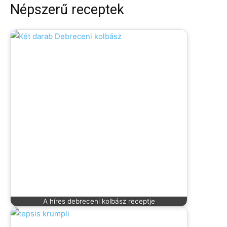
Népszerű receptek
A híres debreceni kolbász receptje