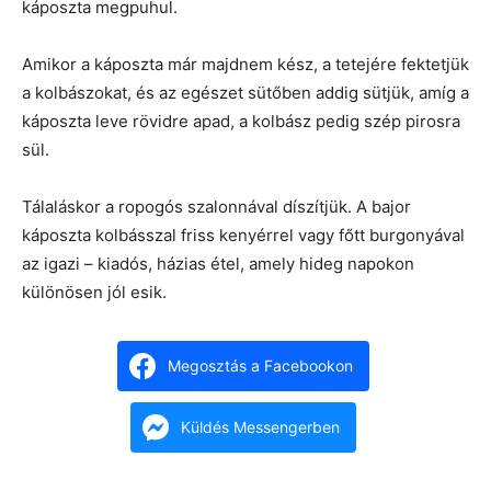
káposzta megpuhul.
Amikor a káposzta már majdnem kész, a tetejére fektetjük
a kolbászokat, és az egészet sütőben addig sütjük, amíg a
káposzta leve rövidre apad, a kolbász pedig szép pirosra
sül.
Tálaláskor a ropogós szalonnával díszítjük. A bajor
káposzta kolbásszal friss kenyérrel vagy főtt burgonyával
az igazi – kiadós, házias étel, amely hideg napokon
különösen jól esik.
Megosztás a Facebookon
Küldés Messengerben