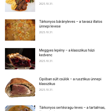
2025.10.31.
Tárkonyos bárányleves – a tavasz illatos
ünnepi levese
2025.10.31.
Meggyes lepény – a klasszikus házi
kedvenc
2025.10.31.
Cipóban sült csülök – a rusztikus ünnepi
klasszikus
2025.10.31.
Tárkonyos sertésragu-leves – a tartalmas,