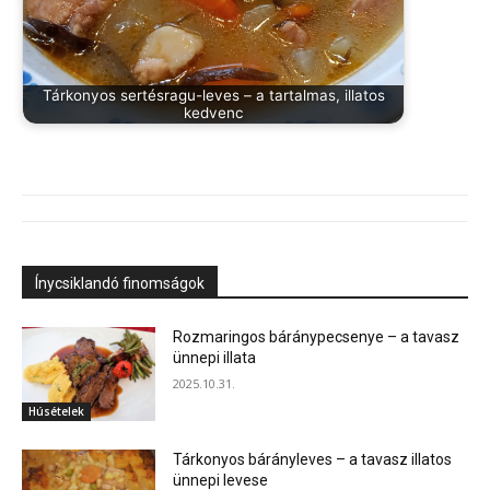
Tárkonyos sertésragu-leves – a tartalmas, illatos
kedvenc
Ínycsiklandó finomságok
Rozmaringos báránypecsenye – a tavasz
ünnepi illata
2025.10.31.
Húsételek
Tárkonyos bárányleves – a tavasz illatos
ünnepi levese