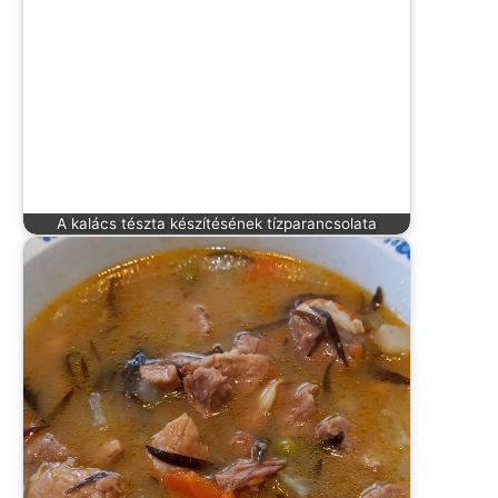
A kalács tészta készítésének tízparancsolata