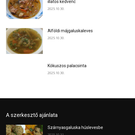
illatos kedvenc
2025.10.30.
Alföldi májgaluskaleves
2025.10.30.
Kókuszos palacsinta
2025.10.30.
A szerkesztő ajánlata
Szárnyasgaluska húslevesbe
2025.10.31.