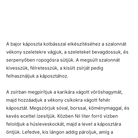
A bajor káposzta kolbásszal elkészítéséhez a szalonnát
vékony szeletekre vágjuk, a szeleteket bevagdossuk, és
serpenyőben ropogósra sütjük. A megsült szalonnát
kivesszük, félretesszük, a kisült zsírját pedig
felhasználjuk a káposztához.
A zsírban megpirítjuk a karikára vágott vöröshagymát,
majd hozzáadjuk a vékony csíkokra vágott fehér
káposztát. Megszórjuk sóval, borssal, köménymaggal, és
kevés ecettel ízesítjük. Közben fél liter forró vízben
feloldjuk a húsleveskockát, majd a levet a káposztára
öntjük. Lefedve, kis lángon addig pároljuk, amíg a