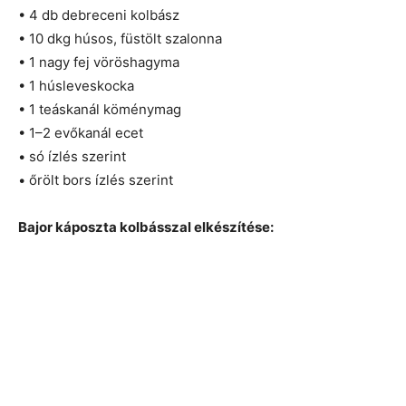
• 4 db debreceni kolbász
• 10 dkg húsos, füstölt szalonna
• 1 nagy fej vöröshagyma
• 1 húsleveskocka
• 1 teáskanál köménymag
• 1–2 evőkanál ecet
• só ízlés szerint
• őrölt bors ízlés szerint
Bajor káposzta kolbásszal elkészítése: