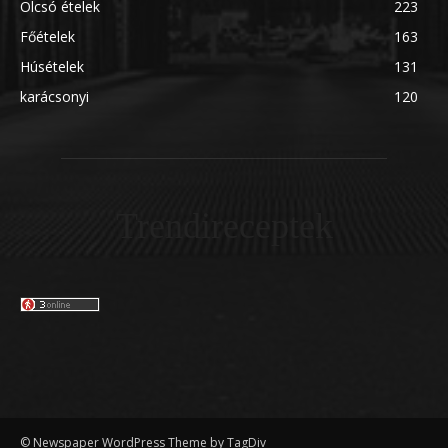
Olcsó ételek
223
Főételek
163
Húsételek
131
karácsonyi
120
Trendireceptek
© Newspaper WordPress Theme by TagDiv