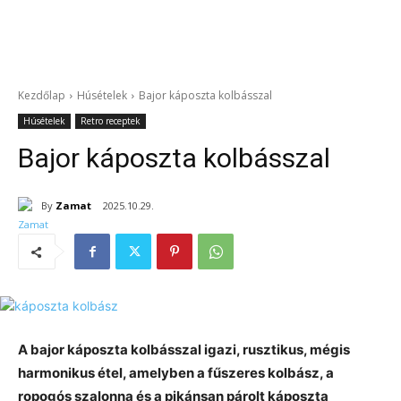
Kezdőlap
Húsételek
Bajor káposzta kolbásszal
Húsételek
Retro receptek
Bajor káposzta kolbásszal
By
Zamat
2025.10.29.
A bajor káposzta kolbásszal igazi, rusztikus, mégis
harmonikus étel, amelyben a fűszeres kolbász, a
ropogós szalonna és a pikánsan párolt káposzta