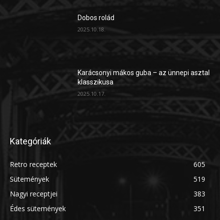
Dobos rolád
2025.10.18.
Karácsonyi mákos guba – az ünnepi asztal
klasszikusa
2025.10.17.
Kategóriák
Retro receptek
605
Sütemények
519
Nagyi receptjei
383
Édes sütemények
351