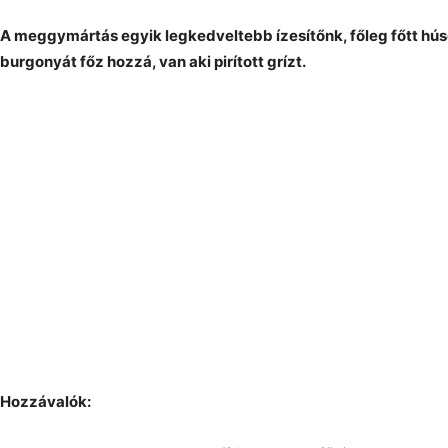
A meggymártás egyik legkedveltebb ízesítőnk, főleg főtt húso
burgonyát főz hozzá, van aki pirított grízt.
Hozzávalók: