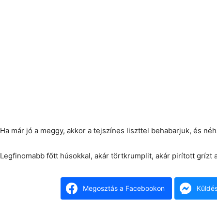
Ha már jó a meggy, akkor a tejszínes liszttel behabarjuk, és n
Legfinomabb főtt húsokkal, akár törtkrumplit, akár pirított grízt
Megosztás a Facebookon
Küldé