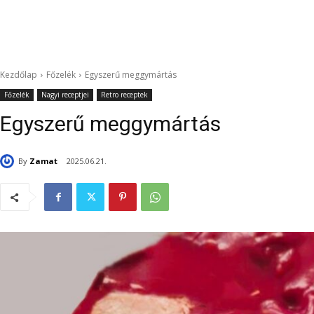
Kezdőlap
Főzelék
Egyszerű meggymártás
Főzelék
Nagyi receptjei
Retro receptek
Egyszerű meggymártás
By
Zamat
2025.06.21.