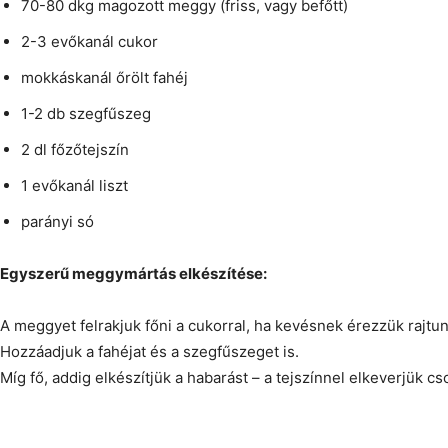
70-80 dkg magozott meggy (friss, vagy befőtt)
2-3 evőkanál cukor
mokkáskanál őrölt fahéj
1-2 db szegfűszeg
2 dl főzőtejszín
1 evőkanál liszt
parányi só
Egyszerű meggymártás elkészítése:
A meggyet felrakjuk főni a cukorral, ha kevésnek érezzük rajtun
Hozzáadjuk a fahéjat és a szegfűszeget is.
Míg fő, addig elkészítjük a habarást – a tejszínnel elkeverjük c