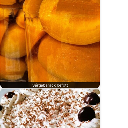
Sárgabarack befőtt