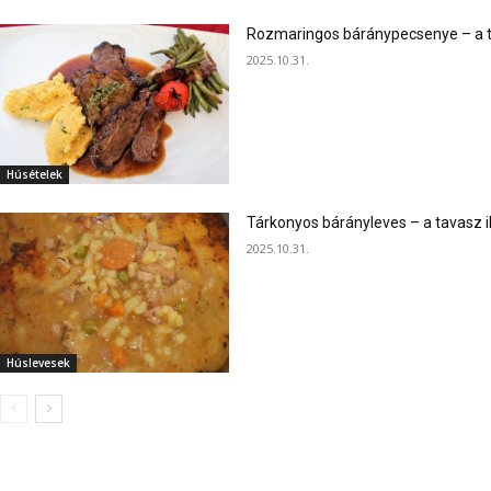
Rozmaringos báránypecsenye – a ta
2025.10.31.
Húsételek
Tárkonyos bárányleves – a tavasz i
2025.10.31.
Húslevesek