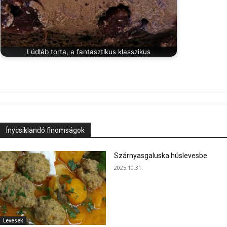
Lúdláb torta, a fantasztikus klasszikus
Ínycsiklandó finomságok
Szárnyasgaluska húslevesbe
2025.10.31.
Levesek