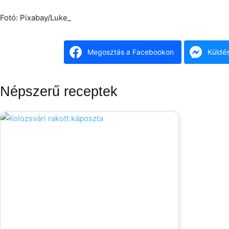
Fotó: Pixabay/Luke_
Megosztás a Facebookon
Küldé
Népszerű receptek