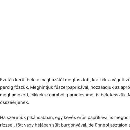
Ezután kerül bele a magházától megfosztott, karikákra vágott zö
percig főzzük. Meghintjük fűszerpaprikával, hozzáadjuk az apró
meghámozott, cikkekre darabolt paradicsomot is beletesszük. M
összeérjenek.
Ha szeretjük pikánsabban, egy kevés erős paprikával is megbolo
rizzsel, főtt vagy héjában sült burgonyával, de ünnepi asztalon s