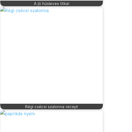
A jó húsleves titkai
Régi csécsi szalonna recept