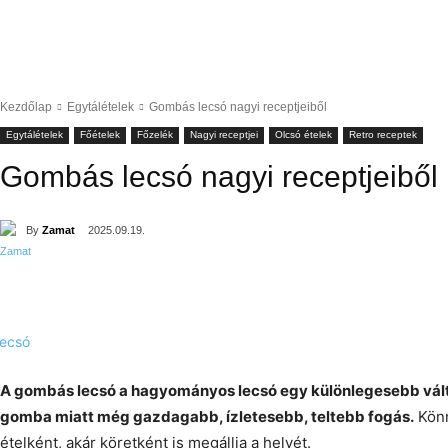
Kezdőlap
Egytálételek
Gombás lecsó nagyi receptjeiből
Egytálételek
Főételek
Főzelék
Nagyi receptjei
Olcsó ételek
Retro receptek
Gombás lecsó nagyi receptjeiből
By
Zamat
2025.09.19.
A gombás lecsó a hagyományos lecsó egy különlegesebb változ
gomba miatt még gazdagabb, ízletesebb, teltebb fogás.
Könn
ételként, akár köretként is megállja a helyét.