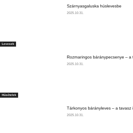
Szárnyasgaluska húslevesbe
2025.10.31.
Levesek
Rozmaringos báránypecsenye – a ta
2025.10.31.
Húsételek
Tárkonyos bárányleves – a tavasz i
2025.10.31.