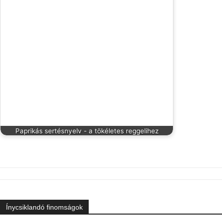
Paprikás sertésnyelv - a tökéletes reggelihez
Ínycsiklandó finomságok