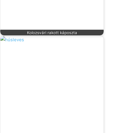
Kolozsvári rakott káposzta