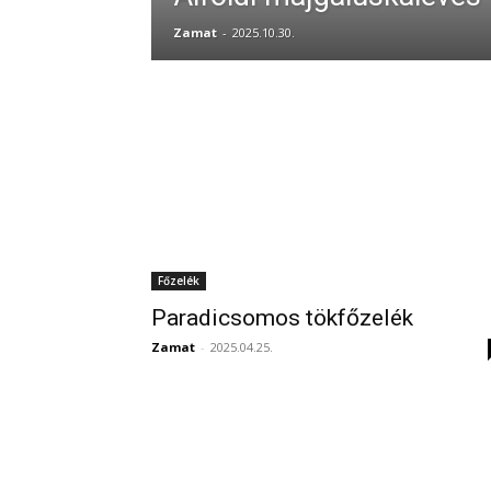
Zamat
-
2025.10.30.
Főzelék
Paradicsomos tökfőzelék
Zamat
-
2025.04.25.