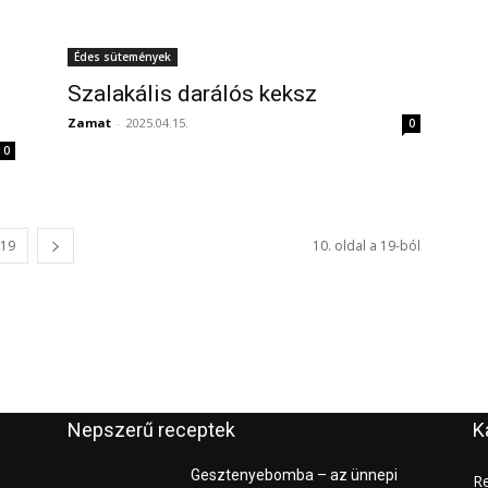
Édes sütemények
Szalakális darálós keksz
Zamat
-
2025.04.15.
0
0
19
10. oldal a 19-ból
Nepszerű receptek
K
Gesztenyebomba – az ünnepi
Re