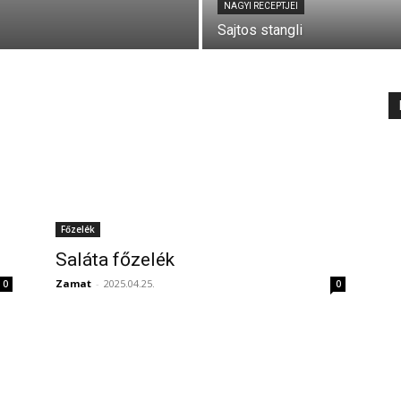
NAGYI RECEPTJEI
Sajtos stangli
Főzelék
Saláta főzelék
Zamat
-
2025.04.25.
0
0