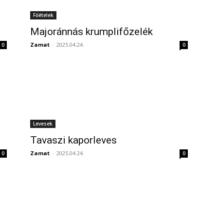
Főételek
Majoránnás krumplifőzelék
Zamat
-
2025.04.24.
0
0
Levesek
l
Tavaszi kaporleves
Zamat
-
2025.04.24.
0
0