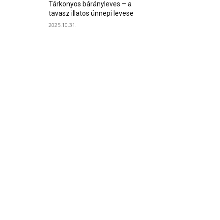
Tárkonyos bárányleves – a
tavasz illatos ünnepi levese
2025.10.31.