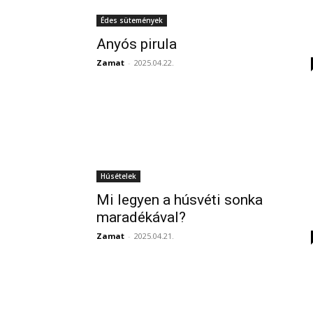
Édes sütemények
Anyós pirula
Zamat
-
2025.04.22.
Húsételek
Mi legyen a húsvéti sonka
maradékával?
Zamat
-
2025.04.21.