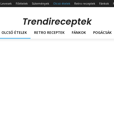
Levesek
Főételek
Sütemények
Olcsó ételek
Retro receptek
Fánkok
Trendireceptek
OLCSÓ ÉTELEK
RETRO RECEPTEK
FÁNKOK
POGÁCSÁK