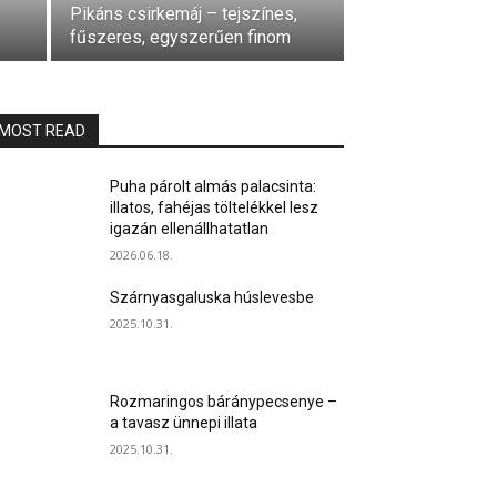
Pikáns csirkemáj – tejszínes,
fűszeres, egyszerűen finom
MOST READ
Puha párolt almás palacsinta:
illatos, fahéjas töltelékkel lesz
igazán ellenállhatatlan
2026.06.18.
Szárnyasgaluska húslevesbe
2025.10.31.
Rozmaringos báránypecsenye –
a tavasz ünnepi illata
2025.10.31.