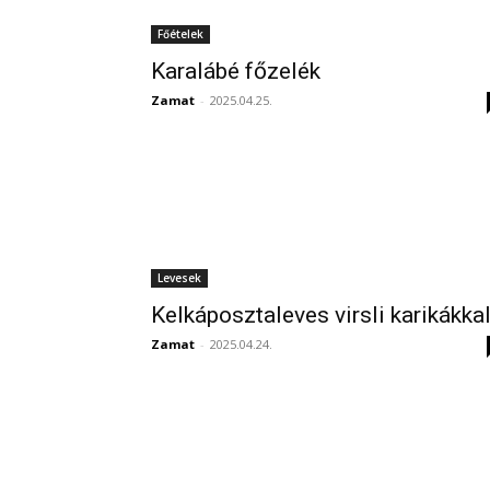
Főételek
Karalábé főzelék
Zamat
-
2025.04.25.
Levesek
Kelkáposztaleves virsli karikákka
Zamat
-
2025.04.24.