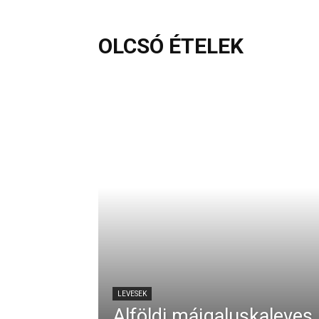
OLCSÓ ÉTELEK
LEVESEK
Alföldi májgaluskaleves