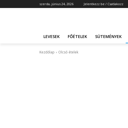
szerda, június 24, 2026
Jelentkezz be / Csatlakozz
LEVESEK
FŐÉTELEK
SÜTEMÉNYEK
Kezdőlap
Olcsó ételek