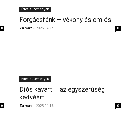
Édes sütemények
Forgácsfánk – vékony és omlós
Zamat
-
2025.04.22.
0
0
Édes sütemények
Diós kavart – az egyszerűség
kedvéért
Zamat
-
2025.04.15.
0
0