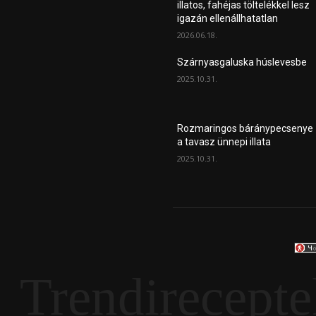
illatos, fahéjas töltelékkel lesz
igazán ellenállhatatlan
2026.06.18.
Szárnyasgaluska húslevesbe
2025.10.31.
Rozmaringos báránypecsenye
a tavasz ünnepi illata
2025.10.31.
Trendirecepte