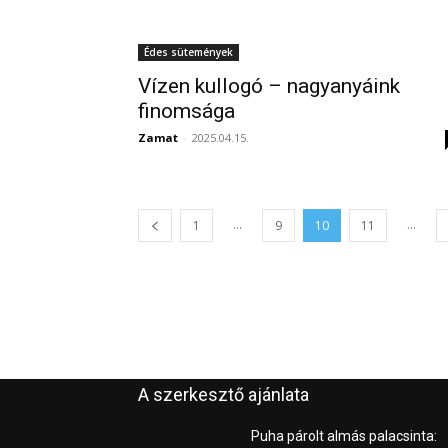
Édes sütemények
Vízen kullogó – nagyanyáink
finomsága
Zamat
-
2025.04.15.
...
...
1
9
10
11
A szerkesztő ajánlata
Puha párolt almás palacsinta: