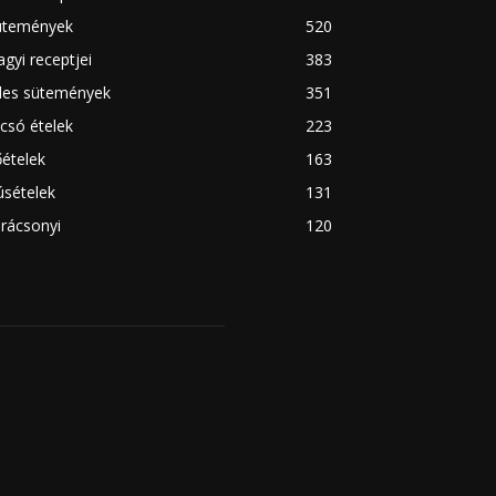
ütemények
520
gyi receptjei
383
des sütemények
351
csó ételek
223
ételek
163
úsételek
131
rácsonyi
120