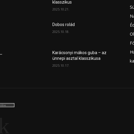
klasszikus
S
2025.10.21.
Na
É
Dobos rolád
2025.10.18.
Ol
Fő
H
Karácsonyi mákos guba – az
 –
ünnepi asztal klasszikusa
ka
2025.10.17.
k