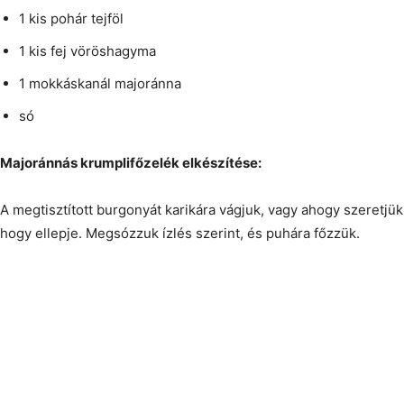
1 kis pohár tejföl
1 kis fej vöröshagyma
1 mokkáskanál majoránna
só
Majoránnás krumplifőzelék elkészítése:
A megtisztított burgonyát karikára vágjuk, vagy ahogy szeretjük,
hogy ellepje. Megsózzuk ízlés szerint, és puhára főzzük.