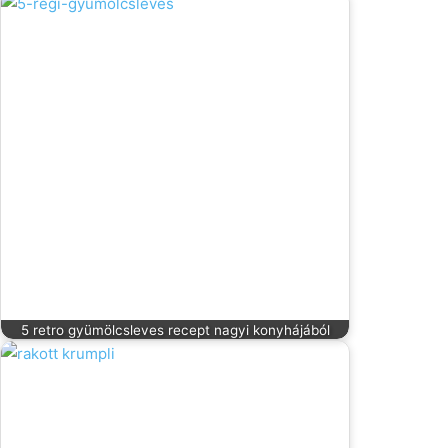
5 retro gyümölcsleves recept nagyi konyhájából