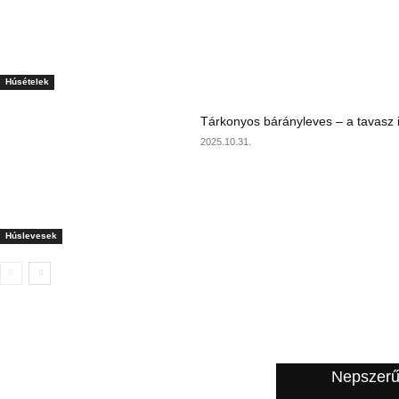
Húsételek
Tárkonyos bárányleves – a tavasz i
2025.10.31.
Húslevesek
A szerkesztő ajánlata
Nepszerű