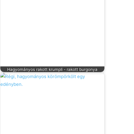
Hagyományos rakott krumpli - rakott burgonya