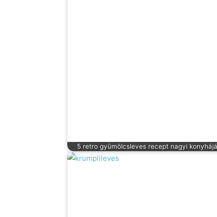
5 retro gyümölcsleves recept nagyi konyhájá