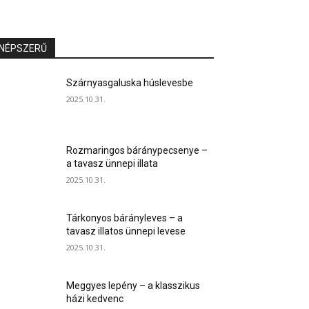
NÉPSZERŰ
Szárnyasgaluska húslevesbe
2025.10.31.
Rozmaringos báránypecsenye –
a tavasz ünnepi illata
2025.10.31.
Tárkonyos bárányleves – a
tavasz illatos ünnepi levese
2025.10.31.
Meggyes lepény – a klasszikus
házi kedvenc