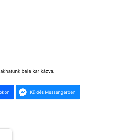
s rakhatunk bele karikázva.
okon
Küldés Messengerben