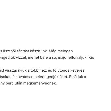
s lisztből rántást készítünk. Még melegen
ngedjük vízzel, mehet bele a só, majd felforraljuk. Kis
ajd visszarakjuk a többihez, és folytonos keverés
tojásokat, és óvatosan beleengedjük őket. Elzárjuk a
néhány perc után megkeményednek.