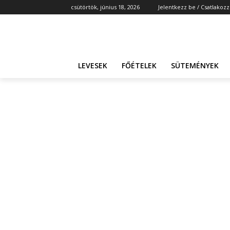
csütörtök, június 18, 2026
Jelentkezz be / Csatlakozz
LEVESEK
FŐÉTELEK
SÜTEMÉNYEK