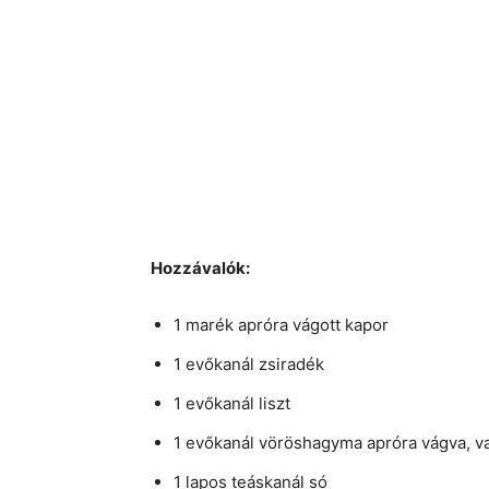
Hozzávalók:
1 marék apróra vágott kapor
1 evőkanál zsiradék
1 evőkanál liszt
1 evőkanál vöröshagyma apróra vágva, v
1 lapos teáskanál só