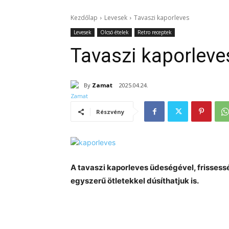
Kezdőlap
Levesek
Tavaszi kaporleves
Levesek
Olcsó ételek
Retro receptek
Tavaszi kaporleve
By
Zamat
2025.04.24.
Részvény
A tavaszi kaporleves üdeségével, frissess
egyszerű ötletekkel dúsíthatjuk is.