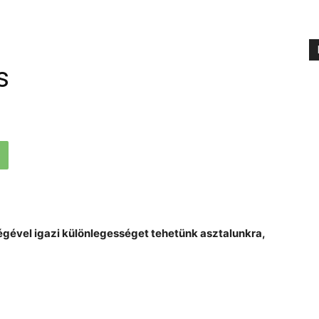
s
égével igazi különlegességet tehetünk asztalunkra,