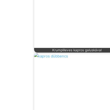
Krumplileves kapros galuskával