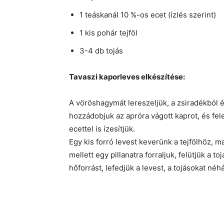
1 teáskanál 10 %-os ecet (ízlés szerint)
1 kis pohár tejföl
3-4 db tojás
Tavaszi kaporleves elkészítése:
A vöröshagymát lereszeljük, a zsiradékból é
hozzádobjuk az apróra vágott kaprot, és fele
ecettel is ízesítjük.
Egy kis forró levest keverünk a tejfölhöz, m
mellett egy pillanatra forraljuk, felütjük a 
hőforrást, lefedjük a levest, a tojásokat 