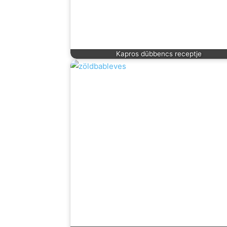
Kapros dübbencs receptje