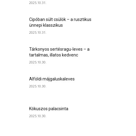
2025.10.31.
Cipóban sült csülök – a rusztikus
ünnepi klasszikus
2025.10.31.
Tárkonyos sertésragu-leves – a
tartalmas, illatos kedvenc
2025.10.30.
Alföldi májgaluskaleves
2025.10.30.
Kókuszos palacsinta
2025.10.30.