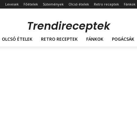
Levesek
Főételek
Sütemények
Olcsó ételek
Retro receptek
Fánkok
Trendireceptek
OLCSÓ ÉTELEK
RETRO RECEPTEK
FÁNKOK
POGÁCSÁK