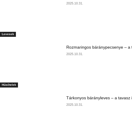
2025.10.31.
Levesek
Rozmaringos báránypecsenye – a ta
2025.10.31.
Húsételek
Tárkonyos bárányleves – a tavasz i
2025.10.31.