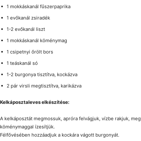
1 mokkáskanál fűszerpaprika
1 evőkanál zsiradék
1-2 evőkanál liszt
1 mokkáskanál köménymag
1 csipetnyi őrölt bors
1 teáskanál só
1-2 burgonya tisztítva, kockázva
2 pár virsli megtisztítva, karikázva
Kelkáposztaleves elkészítése:
A kelkáposztát megmossuk, apróra felvágjuk, vízbe rakjuk, meg
köménymaggal ízesítjük.
Félfővésében hozzáadjuk a kockára vágott burgonyát.