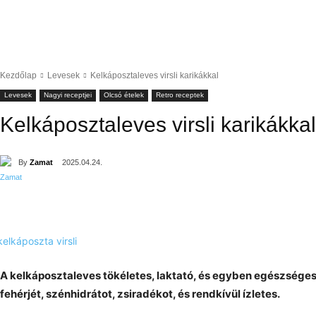
Kezdőlap
Levesek
Kelkáposztaleves virsli karikákkal
Levesek
Nagyi receptjei
Olcsó ételek
Retro receptek
Kelkáposztaleves virsli karikákkal
By
Zamat
2025.04.24.
A kelkáposztaleves tökéletes, laktató, és egyben egészséges 
fehérjét, szénhidrátot, zsiradékot, és rendkívül ízletes.