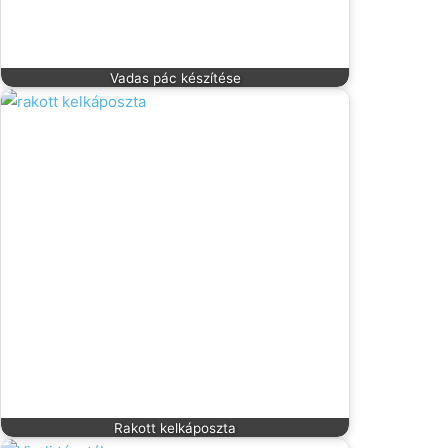
Vadas pác készítése
Rakott kelkáposzta