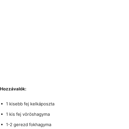
Hozzávalók:
1 kisebb fej kelkáposzta
1 kis fej vöröshagyma
1-2 gerezd fokhagyma