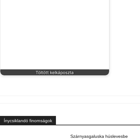
Töltött kelkáposzta
Ínycsiklandó finomságok
Szárnyasgaluska húslevesbe