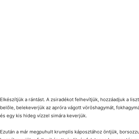
Elkészítjük a rántást. A zsiradékot felhevítjük, hozzáadjuk a lis
belőle, belekeverjük az apróra vágott vöröshagymát, fokhagymá
és egy kis hideg vízzel simára keverjük.
Ezután a már megpuhult krumplis káposztához öntjük, borsozzuk