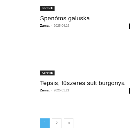
Köretek
Spenótos galuska
Zamat
-
2025.04.26.
Köretek
Tepsis, fűszeres sült burgonya
Zamat
-
2025.01.21.
1
2