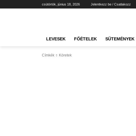
csütörtök, június 18, 2026
Jelentkezz be / Csatlakozz
LEVESEK
FŐÉTELEK
SÜTEMÉNYEK
Címkék
Köretek