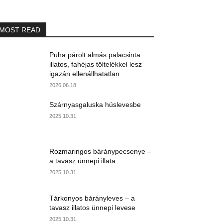
MOST READ
Puha párolt almás palacsinta:
illatos, fahéjas töltelékkel lesz
igazán ellenállhatatlan
2026.06.18.
Szárnyasgaluska húslevesbe
2025.10.31.
Rozmaringos báránypecsenye –
a tavasz ünnepi illata
2025.10.31.
Tárkonyos bárányleves – a
tavasz illatos ünnepi levese
2025.10.31.