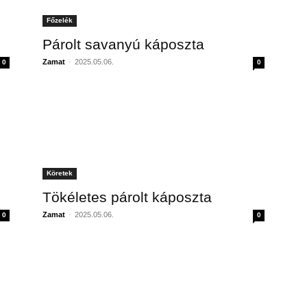
Főzelék
Párolt savanyú káposzta
Zamat
-
2025.05.06.
0
0
Köretek
Tökéletes párolt káposzta
Zamat
-
2025.05.06.
0
0