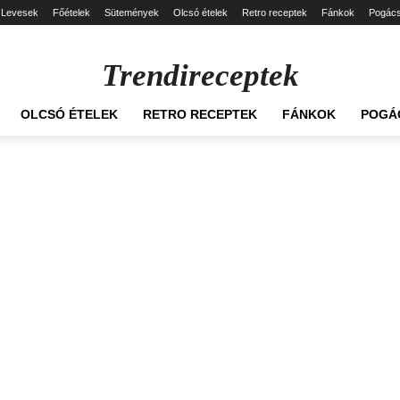
Levesek
Főételek
Sütemények
Olcsó ételek
Retro receptek
Fánkok
Pogác
Trendireceptek
OLCSÓ ÉTELEK
RETRO RECEPTEK
FÁNKOK
POGÁ