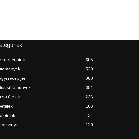
ategóriák
tro receptek
605
ütemények
520
gyi receptjei
383
des sütemények
351
csó ételek
223
ételek
163
sételek
131
rácsonyi
120