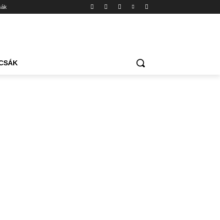
sák
CSÁK