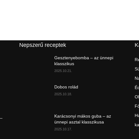
Nepszerű receptek
K
Gesztenyebomba – az ünnepi
Re
klasszikus
S
2025.10.21.
Na
Dobos rolád
É
2025.10.18.
Ol
Fő
Hú
Karácsonyi mákos guba – az
 –
ünnepi asztal klasszikusa
ka
2025.10.17.