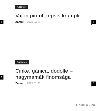
Köretek
Vajon pirított tepsis krumpli
Zamat
-
2025.03.12.
0
0
Főételek
Cinke, gánica, dödölle –
nagymamák finomsága
0
Zamat
-
2025.01.20.
0
1. oldal a 2-ból