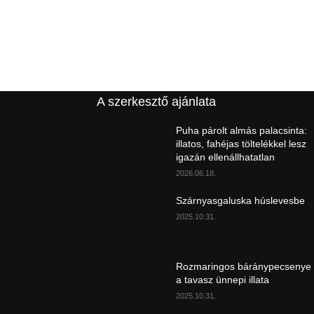
A szerkesztő ajánlata
Puha párolt almás palacsinta:
illatos, fahéjas töltelékkel lesz
igazán ellenállhatatlan
2026.06.18.
Szárnyasgaluska húslevesbe
2025.10.31.
Rozmaringos báránypecsenye
a tavasz ünnepi illata
2025.10.31.