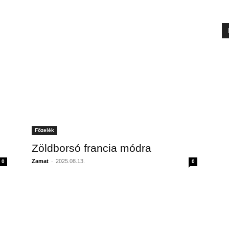
Főzelék
Zöldborsó francia módra
Zamat
-
2025.08.13.
0
0