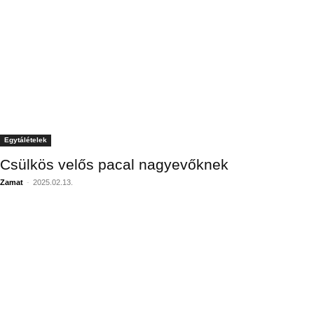
Egytálételek
Csülkös velős pacal nagyevőknek
Zamat
-
2025.02.13.