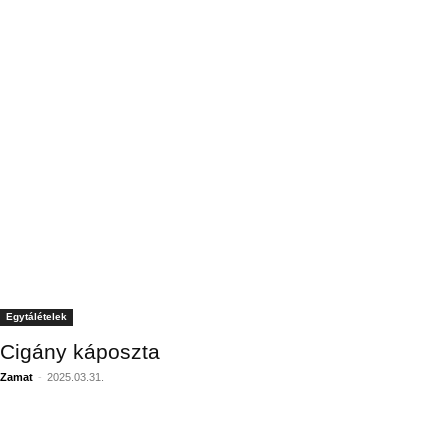
Egytálételek
Cigány káposzta
Zamat
-
2025.03.31.