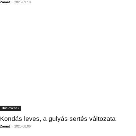
Zamat
-
2025.09.19.
Húslevesek
Kondás leves, a gulyás sertés változata
Zamat
-
2025.08.06.