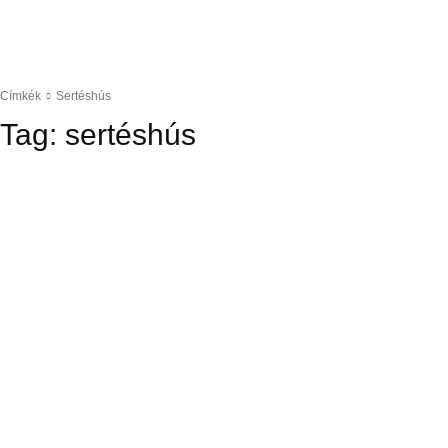
Címkék
Sertéshús
Tag:
sertéshús