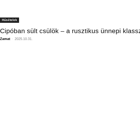
Húsételek
Cipóban sült csülök – a rusztikus ünnepi klass
Zamat
-
2025.10.31.