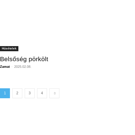
Húsételek
Belsőség pörkölt
Zamat
-
2025.02.08.
1
2
3
4