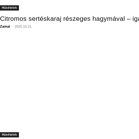
Húsételek
Citromos sertéskaraj részeges hagymával – ig
Zamat
-
2025.10.21.
Húsételek