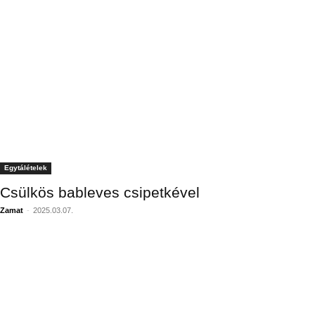
Egytálételek
Csülkös bableves csipetkével
Zamat
-
2025.03.07.