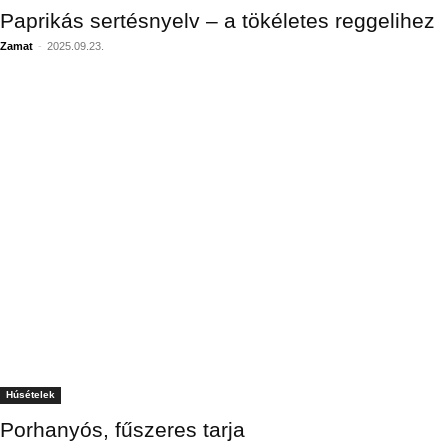
Paprikás sertésnyelv – a tökéletes reggelihez
Zamat
-
2025.09.23.
Húsételek
Porhanyós, fűszeres tarja