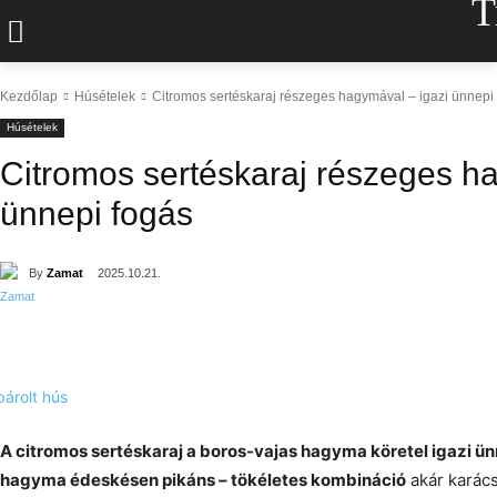
T
Kezdőlap
Húsételek
Citromos sertéskaraj részeges hagymával – igazi ünnepi
Húsételek
Citromos sertéskaraj részeges h
ünnepi fogás
By
Zamat
2025.10.21.
A citromos sertéskaraj a boros-vajas hagyma köretel igazi ün
hagyma édeskésen pikáns – tökéletes kombináció
akár karács