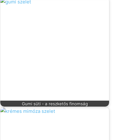
Gumi süti - a reszketős finomság