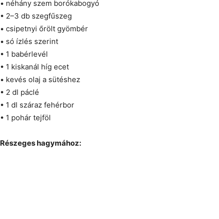
• néhány szem borókabogyó
• 2–3 db szegfűszeg
• csipetnyi őrölt gyömbér
• só ízlés szerint
• 1 babérlevél
• 1 kiskanál híg ecet
• kevés olaj a sütéshez
• 2 dl páclé
• 1 dl száraz fehérbor
• 1 pohár tejföl
Részeges hagymához: