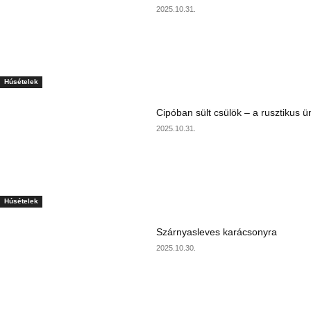
2025.10.31.
Húsételek
Cipóban sült csülök – a rusztikus ü
2025.10.31.
Húsételek
Szárnyasleves karácsonyra
2025.10.30.