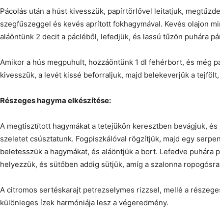
Pácolás után a húst kivesszük, papírtörlővel leitatjuk, megtűzde
szegfűszeggel és kevés aprított fokhagymával. Kevés olajon mi
aláöntünk 2 decit a pácléből, lefedjük, és lassú tűzön puhára pá
Amikor a hús megpuhult, hozzáöntünk 1 dl fehérbort, és még pár 
kivesszük, a levét kissé beforraljuk, majd belekeverjük a tejfölt,
Részeges hagyma elkészítése:
A megtisztított hagymákat a tetejükön keresztben bevágjuk, é
szeletet csúsztatunk. Fogpiszkálóval rögzítjük, majd egy serpen
beletesszük a hagymákat, és aláöntjük a bort. Lefedve puhára pá
helyezzük, és sütőben addig sütjük, amíg a szalonna ropogósra 
A citromos sertéskarajt petrezselymes rizzsel, mellé a részege
különleges ízek harmóniája lesz a végeredmény.