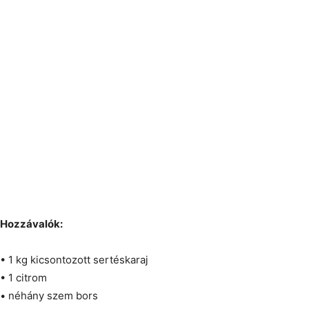
Hozzávalók:
• 1 kg kicsontozott sertéskaraj
• 1 citrom
• néhány szem bors