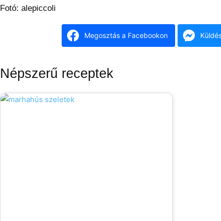
Fotó: alepiccoli
Megosztás a Facebookon
Küldé
Népszerű receptek