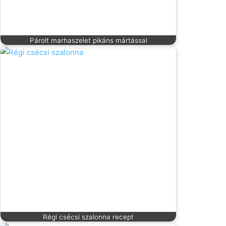
Párolt marhaszelet pikáns mártással
Régi csécsi szalonna recept