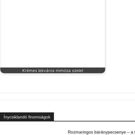
Krémes lekváros mimóza szelet
Ínycsiklandó finomságok
Rozmaringos báránypecsenye – a ta