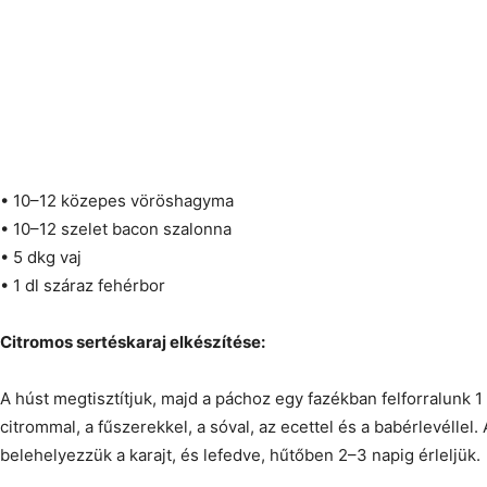
• 10–12 közepes vöröshagyma
• 10–12 szelet bacon szalonna
• 5 dkg vaj
• 1 dl száraz fehérbor
Citromos sertéskaraj elkészítése:
A húst megtisztítjuk, majd a páchoz egy fazékban felforralunk 1 li
citrommal, a fűszerekkel, a sóval, az ecettel és a babérlevéllel. 
belehelyezzük a karajt, és lefedve, hűtőben 2–3 napig érleljük.