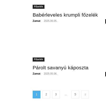
Főzelék
Babérleveles krumpli főzelék
Zamat
-
2025.06.05.
Főzelék
Párolt savanyú káposzta
Zamat
-
2025.05.06.
...
1
2
3
5