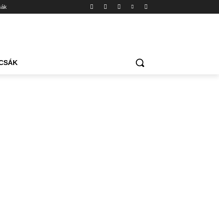
sák
CSÁK