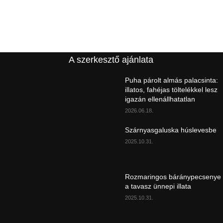
A szerkesztő ajánlata
Puha párolt almás palacsinta:
illatos, fahéjas töltelékkel lesz
igazán ellenállhatatlan
2026.06.18.
Szárnyasgaluska húslevesbe
2025.10.31.
Rozmaringos báránypecsenye
a tavasz ünnepi illata
2025.10.31.