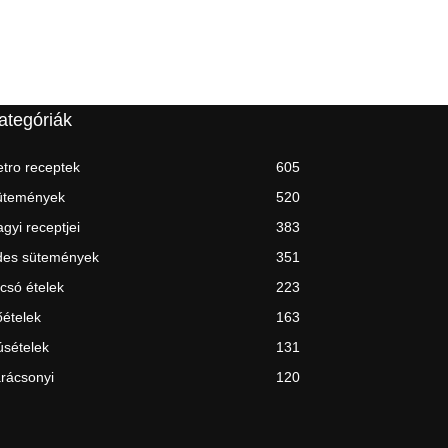
ategóriák
tro receptek
605
ütemények
520
gyi receptjei
383
des sütemények
351
csó ételek
223
ételek
163
sételek
131
rácsonyi
120