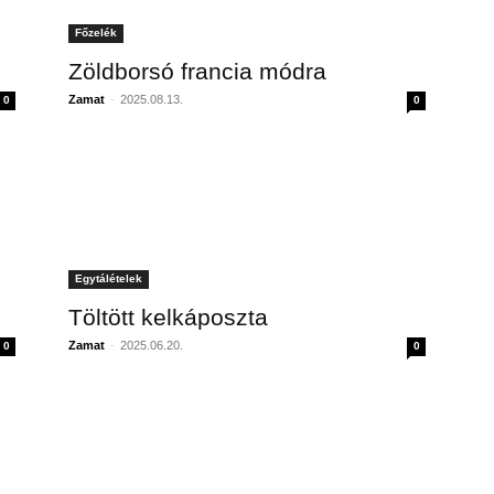
Főzelék
Zöldborsó francia módra
Zamat
-
2025.08.13.
0
0
Egytálételek
Töltött kelkáposzta
Zamat
-
2025.06.20.
0
0