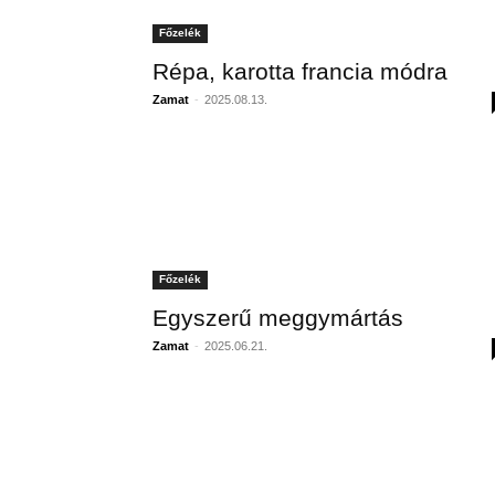
Főzelék
Répa, karotta francia módra
Zamat
-
2025.08.13.
Főzelék
Egyszerű meggymártás
Zamat
-
2025.06.21.