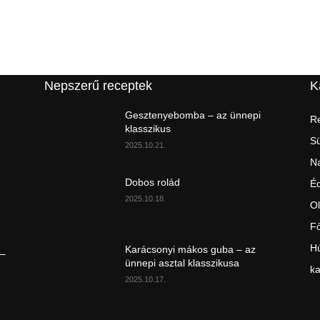
Nepszerű receptek
K
Gesztenyebomba – az ünnepi
Re
klasszikus
S
2025.10.21.
Na
Dobos rolád
É
2025.10.18.
Ol
Fő
Hú
Karácsonyi mákos guba – az
 –
ünnepi asztal klasszikusa
ka
2025.10.17.