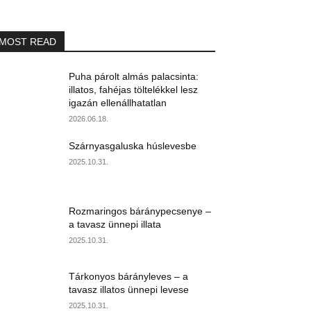
MOST READ
Puha párolt almás palacsinta:
illatos, fahéjas töltelékkel lesz
igazán ellenállhatatlan
2026.06.18.
Szárnyasgaluska húslevesbe
2025.10.31.
Rozmaringos báránypecsenye –
a tavasz ünnepi illata
2025.10.31.
Tárkonyos bárányleves – a
tavasz illatos ünnepi levese
2025.10.31.