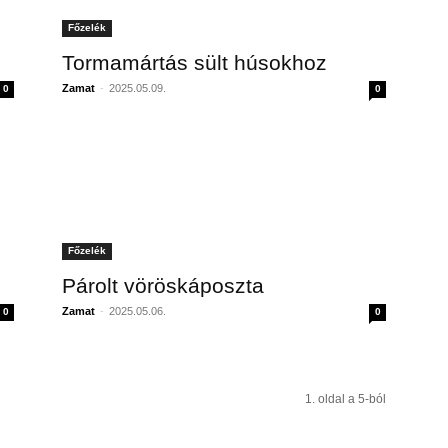
Főzelék
Tormamártás sült húsokhoz
Zamat
-
2025.05.09.
0
0
Főzelék
Párolt vöröskáposzta
Zamat
-
2025.05.06.
0
0
1. oldal a 5-ból