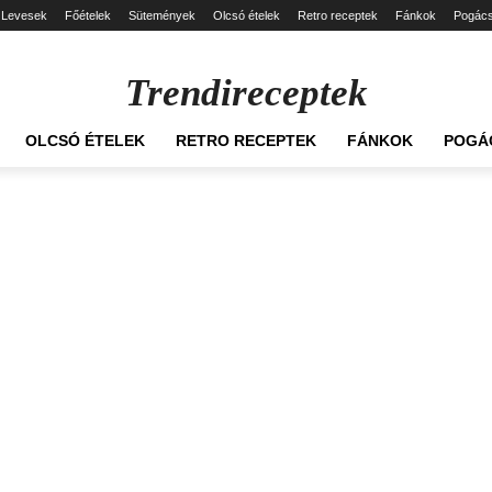
Levesek
Főételek
Sütemények
Olcsó ételek
Retro receptek
Fánkok
Pogác
Trendireceptek
OLCSÓ ÉTELEK
RETRO RECEPTEK
FÁNKOK
POGÁ