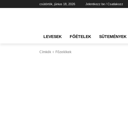
csütörtök, június 18, 2026
Jelentkezz be / Csatlakozz
LEVESEK
FŐÉTELEK
SÜTEMÉNYEK
Címkék
Főzelékek