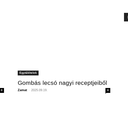
Egytálételek
Gombás lecsó nagyi receptjeiből
Zamat
-
2025.09.19.
0
0