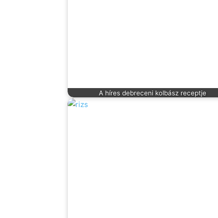
A híres debreceni kolbász receptje