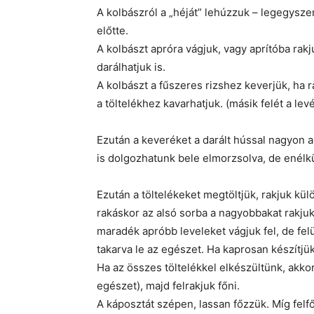
A kolbászról a „héját” lehúzzuk – legegysz
előtte.
A kolbászt apróra vágjuk, vagy aprítóba rak
darálhatjuk is.
A kolbászt a fűszeres rizshez keverjük, ha r
a töltelékhez kavarhatjuk. (másik felét a lev
Ezután a keveréket a darált hússal nagyon 
is dolgozhatunk bele elmorzsolva, de enélkü
Ezután a töltelékeket megtöltjük, rakjuk kül
rakáskor az alsó sorba a nagyobbakat rakjuk 
maradék apróbb leveleket vágjuk fel, de fel
takarva le az egészet. Ha kaprosan készítjü
Ha az összes töltelékkel elkészültünk, akkor
egészet), majd felrakjuk főni.
A káposztát szépen, lassan főzzük. Míg felfő