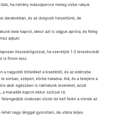
erűbb, ha néhány másodpercre meleg vízbe rakjuk
juk darabokban, és az dolgozik helyettünk, de
akunk bele kaprot, akkor azt is vágjuk apróra, és felég
éhez adjuk)
alaposan összedolgozzuk, ha szeretjük 1-2 leveskockát
l is finom lesz.
ön a nagyobb tölteléket a kisebbtől, és az edénybe
le sorban, szépen, körbe haladva. Alá, és a tetejére a
ülre akár egészben is rakhatunk leveleket, azzal
k, a maradék kaprot ekkor szórjuk rá.
 felengedjük óvatosan vízzel (el kell fedni a víznek az
 lehet nagy lánggal gyorsítani, de utána teljes