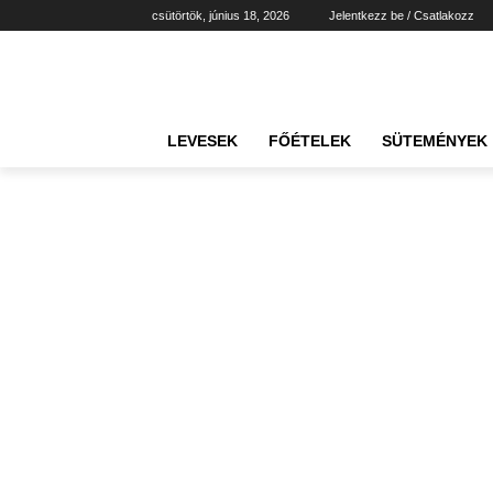
csütörtök, június 18, 2026
Jelentkezz be / Csatlakozz
LEVESEK
FŐÉTELEK
SÜTEMÉNYEK