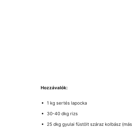
Hozzávalók:
1 kg sertés lapocka
30-40 dkg rizs
25 dkg gyulai füstölt száraz kolbász (más