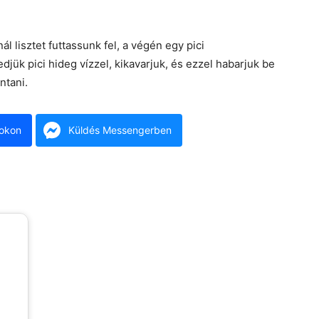
l lisztet futtassunk fel, a végén egy pici
edjük pici hideg vízzel, kikavarjuk, és ezzel habarjuk be
ntani.
okon
Küldés Messengerben