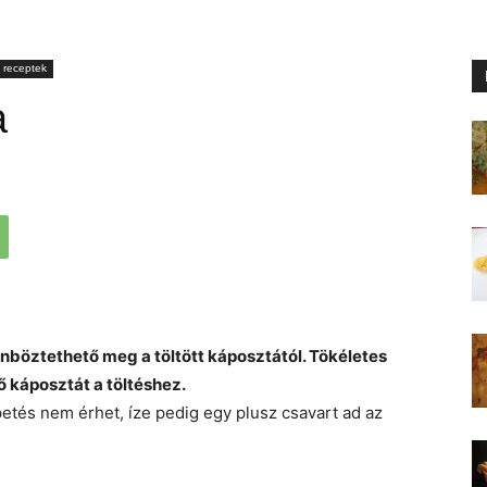
 receptek
a
önböztethető meg a töltött káposztától. Tökéletes
 káposztát a töltéshez.
etés nem érhet, íze pedig egy plusz csavart ad az