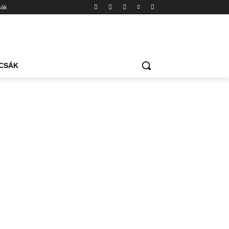
sák
CSÁK