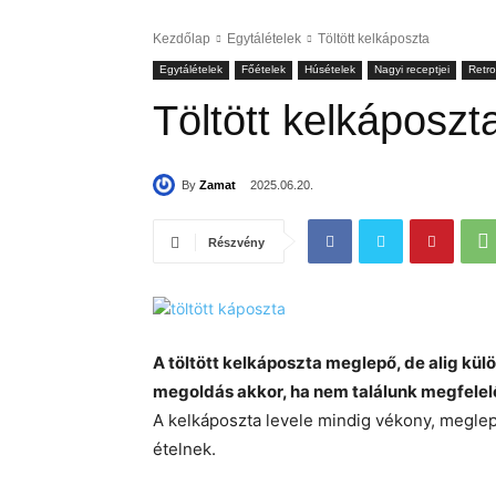
Kezdőlap
Egytálételek
Töltött kelkáposzta
Egytálételek
Főételek
Húsételek
Nagyi receptjei
Retro
Töltött kelkáposzt
By
Zamat
2025.06.20.
Részvény
A töltött kelkáposzta meglepő, de alig kül
megoldás akkor, ha nem találunk megfelelő
A kelkáposzta levele mindig vékony, meglep
ételnek.