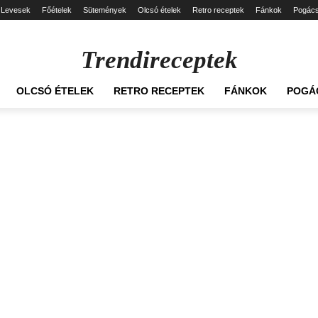
Levesek
Főételek
Sütemények
Olcsó ételek
Retro receptek
Fánkok
Pogác
Trendireceptek
OLCSÓ ÉTELEK
RETRO RECEPTEK
FÁNKOK
POGÁ