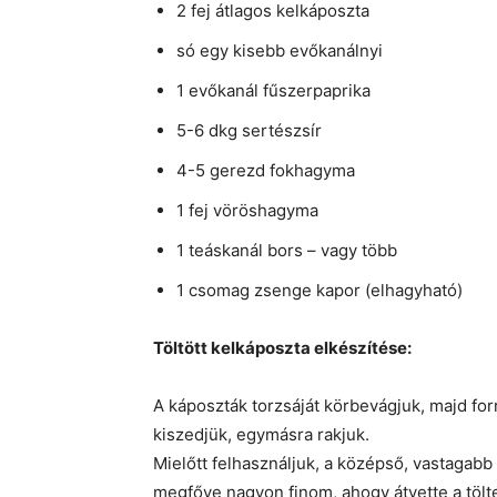
2 fej átlagos kelkáposzta
só egy kisebb evőkanálnyi
1 evőkanál fűszerpaprika
5-6 dkg sertészsír
4-5 gerezd fokhagyma
1 fej vöröshagyma
1 teáskanál bors – vagy több
1 csomag zsenge kapor (elhagyható)
Töltött kelkáposzta elkészítése:
A káposzták torzsáját körbevágjuk, majd forr
kiszedjük, egymásra rakjuk.
Mielőtt felhasználjuk, a középső, vastagabb 
megfőve nagyon finom, ahogy átvette a tölte