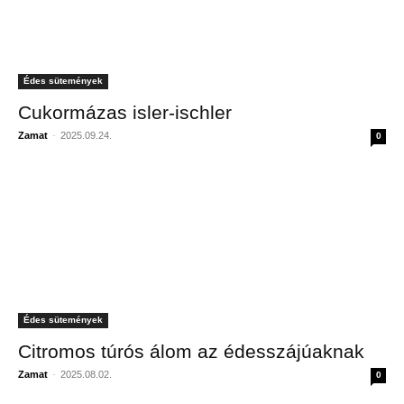
Édes sütemények
Cukormázas isler-ischler
Zamat
-
2025.09.24.
0
Édes sütemények
Citromos túrós álom az édesszájúaknak
Zamat
-
2025.08.02.
0