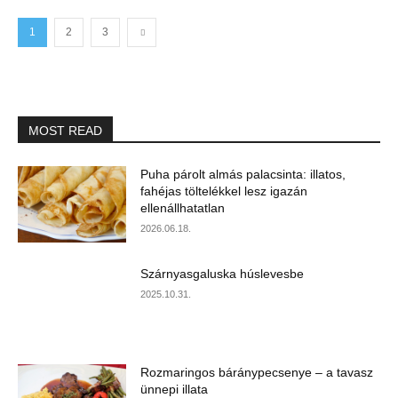
1
2
3
MOST READ
Puha párolt almás palacsinta: illatos,
fahéjas töltelékkel lesz igazán
ellenállhatatlan
2026.06.18.
Szárnyasgaluska húslevesbe
2025.10.31.
Rozmaringos báránypecsenye – a tavasz
ünnepi illata