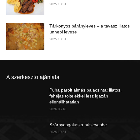
2025.10.31.
Tárkonyos bárányleves – a tavasz illatos
ünnepi levese
2025.10.31.
A szerkesztő ajánlata
Puha párolt almás palacsinta: illatos,
fahéjas töltelékkel lesz igazán
ellenállhatatlan
2026.06.18.
Szárnyasgaluska húslevesbe
2025.10.31.