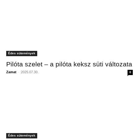
Édes sütemények
Pilóta szelet – a pilóta keksz süti változata
Zamat
-
2025.07.30.
0
Édes sütemények