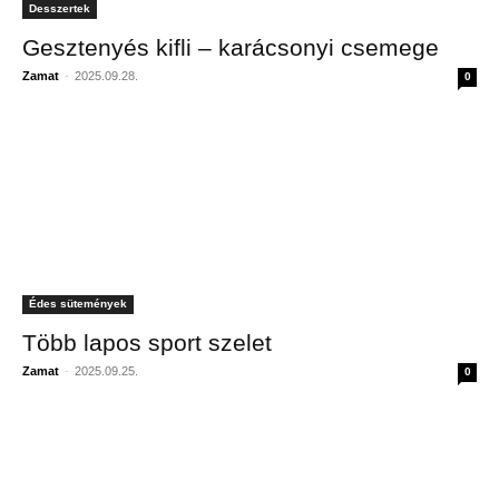
Desszertek
Gesztenyés kifli – karácsonyi csemege
Zamat
-
2025.09.28.
0
Édes sütemények
Több lapos sport szelet
Zamat
-
2025.09.25.
0