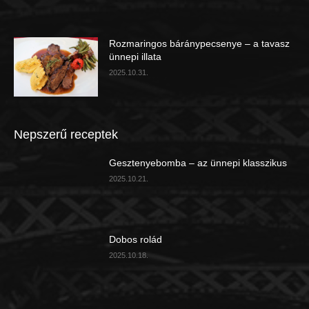
Rozmaringos báránypecsenye – a tavasz
ünnepi illata
2025.10.31.
Nepszerű receptek
Gesztenyebomba – az ünnepi klasszikus
2025.10.21.
Dobos rolád
2025.10.18.