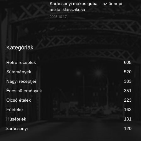
Karácsonyi mákos guba – az ünnepi
asztal klasszikusa
2025.10.17.
Kategóriák
Retro receptek
605
Sütemények
520
Nagyi receptjei
383
Édes sütemények
351
Olcsó ételek
223
Főételek
163
Húsételek
131
karácsonyi
120