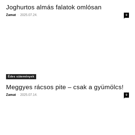
Joghurtos almás falatok omlósan
Zamat
-
2025.07.24.
0
Édes sütemények
Meggyes rácsos pite – csak a gyümölcs!
Zamat
-
2025.07.14.
0