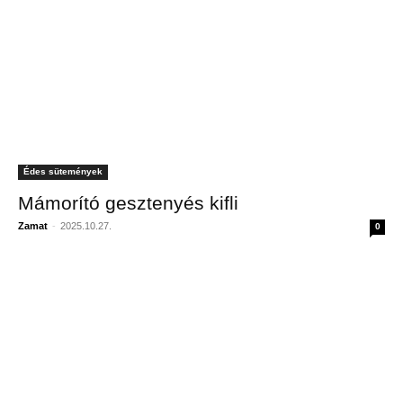
Édes sütemények
Mámorító gesztenyés kifli
Zamat
-
2025.10.27.
0