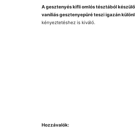
A gesztenyés kifli omlós tésztából készül
vaníliás gesztenyepüré teszi igazán külön
kényeztetéshez is kiváló.
Hozzávalók: