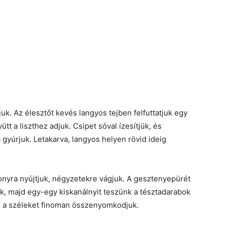
juk. Az élesztőt kevés langyos tejben felfuttatjuk egy
yütt a liszthez adjuk. Csipet sóval ízesítjük, és
gyúrjuk. Letakarva, langyos helyen rövid ideig
konyra nyújtjuk, négyzetekre vágjuk. A gesztenyepürét
jük, majd egy-egy kiskanálnyit teszünk a tésztadarabok
uk, a széleket finoman összenyomkodjuk.