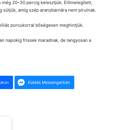
 és még 20–30 percig kelesztjük. Előmelegített,
 sütjük, amíg szép aranybarnára nem pirulnak.
níliás porcukorral bőségesen meghintjük.
n napokig frissek maradnak, de langyosan a
okon
Küldés Messengerben