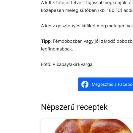
A kiflik tetejét felvert tojással megkenjük,
közepesen meleg sütőben (kb. 180 °C) addig
A kész gesztenyés kifliket még melegen va
Tipp:
Fémdobozban vagy jól záródó dobozba
legfinomabbak.
Fotó: Pixabay/akirEVarga
Megosztás a Facebo
Népszerű receptek