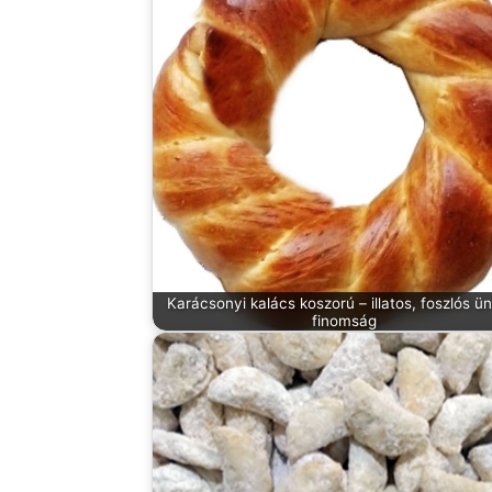
Karácsonyi kalács koszorú – illatos, foszlós ü
finomság