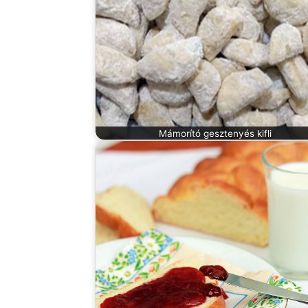
Mámorító gesztenyés kifli