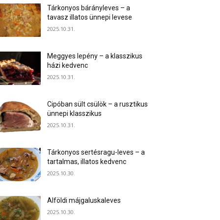
Tárkonyos bárányleves – a
tavasz illatos ünnepi levese
2025.10.31.
Meggyes lepény – a klasszikus
házi kedvenc
2025.10.31.
Cipóban sült csülök – a rusztikus
ünnepi klasszikus
2025.10.31.
Tárkonyos sertésragu-leves – a
tartalmas, illatos kedvenc
2025.10.30.
Alföldi májgaluskaleves
2025.10.30.