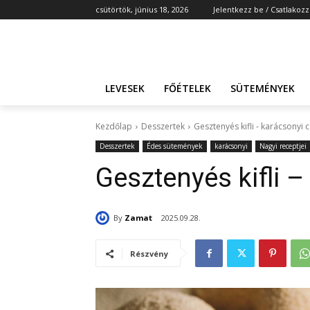
csütörtök, június 18, 2026
Jelentkezz be / Csatlakozz
LEVESEK
FŐÉTELEK
SÜTEMÉNYEK
Kezdőlap
Desszertek
Gesztenyés kifli - karácsonyi
Desszertek
Édes sütemények
karácsonyi
Nagyi receptjei
Gesztenyés kifli 
By
Zamat
2025.09.28.
Részvény