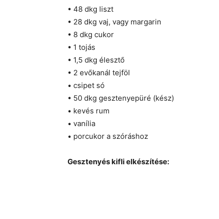
• 48 dkg liszt
• 28 dkg vaj, vagy margarin
• 8 dkg cukor
• 1 tojás
• 1,5 dkg élesztő
• 2 evőkanál tejföl
• csipet só
• 50 dkg gesztenyepüré (kész)
• kevés rum
• vanília
• porcukor a szóráshoz
Gesztenyés kifli elkészítése: