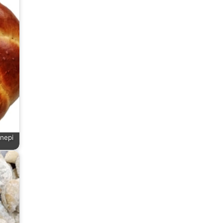
nnepi