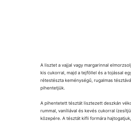
A lisztet a vajjal vagy margarinnal elmorzsol
kis cukorral, majd a tejföllel és a tojással eg
rétestészta keménységű, rugalmas tésztává 
pihentetjük.
A pihentetett tésztát lisztezett deszkán vé
rummal, vaníliával és kevés cukorral ízesít
közepére. A tésztát kifli formára hajtogatj