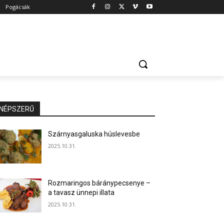
Pogácsák
NÉPSZERŰ
Szárnyasgaluska húslevesbe
2025.10.31.
Rozmaringos báránypecsenye –
a tavasz ünnepi illata
2025.10.31.