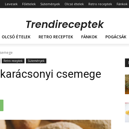
Levesek
Főételek
Sütemények
Olcsó ételek
Retro receptek
Fánkok
Trendireceptek
OLCSÓ ÉTELEK
RETRO RECEPTEK
FÁNKOK
POGÁCSÁK
 csemege
Retro receptek
Sütemények
– karácsonyi csemege