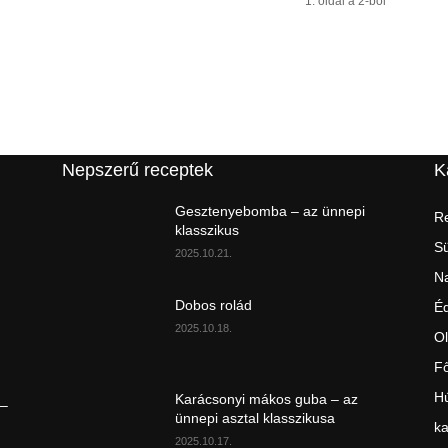
1. oldal a 2-ból
Nepszerű receptek
K
Gesztenyebomba – az ünnepi
Re
klasszikus
S
2025.10.21.
Na
Dobos rolád
É
2025.10.18.
Ol
Fő
Hú
Karácsonyi mákos guba – az
 –
ünnepi asztal klasszikusa
ka
2025.10.17.