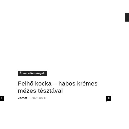
Édes sütemények
Felhő kocka – habos krémes
mézes tésztával
Zamat
-
2025.08.11.
0
0