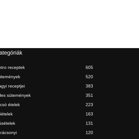
ategóriák
tro receptek
605
ütemények
520
gyi receptjei
383
des sütemények
351
csó ételek
223
ételek
163
sételek
131
rácsonyi
120