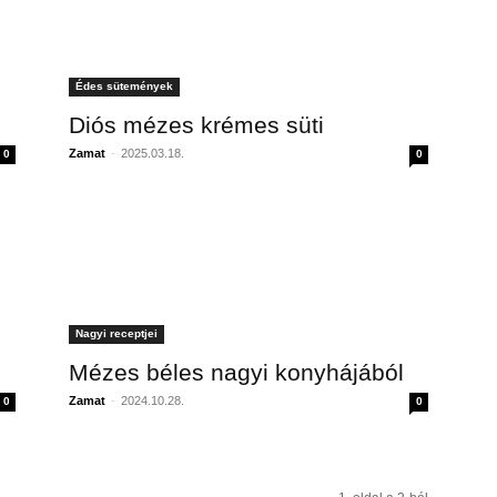
Édes sütemények
Diós mézes krémes süti
Zamat
-
2025.03.18.
0
0
Nagyi receptjei
Mézes béles nagyi konyhájából
Zamat
-
2024.10.28.
0
0