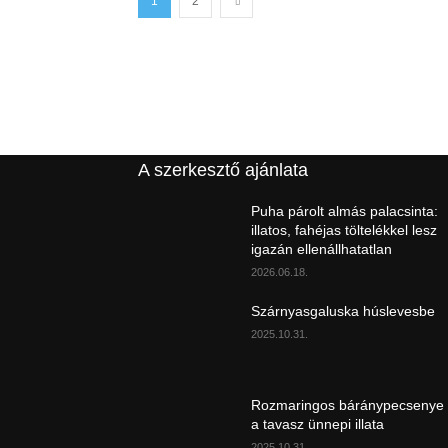
1
2
A szerkesztő ajánlata
Puha párolt almás palacsinta:
illatos, fahéjas töltelékkel lesz
igazán ellenállhatatlan
2026.06.18.
Szárnyasgaluska húslevesbe
2025.10.31.
Rozmaringos báránypecsenye
a tavasz ünnepi illata
2025.10.31.