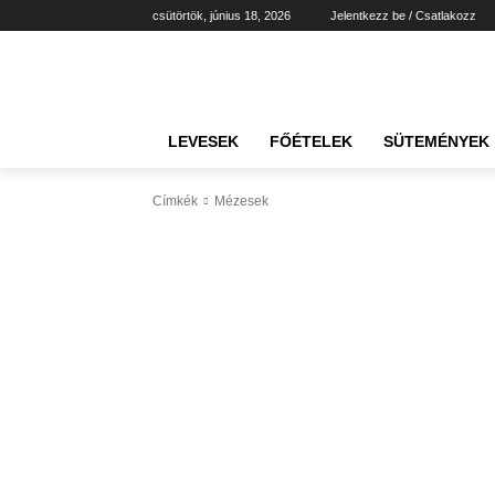
csütörtök, június 18, 2026
Jelentkezz be / Csatlakozz
LEVESEK
FŐÉTELEK
SÜTEMÉNYEK
Címkék
Mézesek