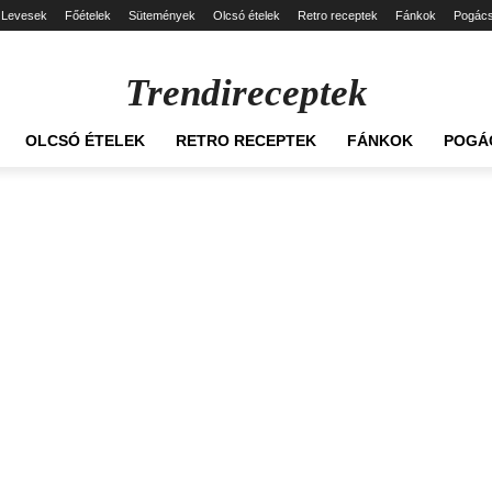
Levesek
Főételek
Sütemények
Olcsó ételek
Retro receptek
Fánkok
Pogác
Trendireceptek
OLCSÓ ÉTELEK
RETRO RECEPTEK
FÁNKOK
POGÁ