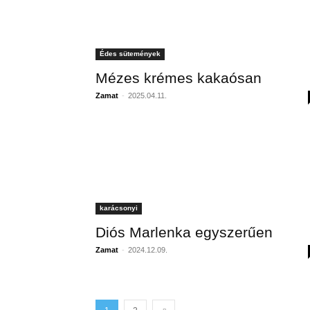
Édes sütemények
Mézes krémes kakaósan
Zamat
-
2025.04.11.
karácsonyi
Diós Marlenka egyszerűen
Zamat
-
2024.12.09.