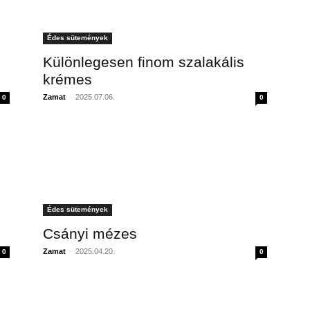
Édes sütemények
Különlegesen finom szalakális
krémes
Zamat
-
2025.07.06.
0
0
Édes sütemények
Csányi mézes
Zamat
-
2025.04.20.
0
0