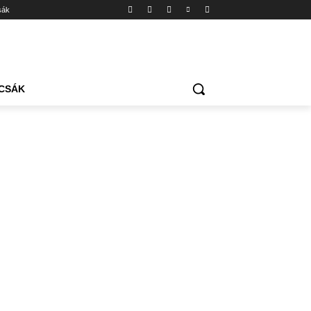
sák
CSÁK