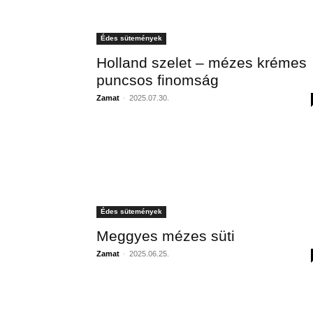
Édes sütemények
Holland szelet – mézes krémes
puncsos finomság
Zamat
-
2025.07.30.
Édes sütemények
Meggyes mézes süti
Zamat
-
2025.06.25.