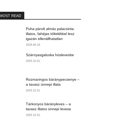
MOST READ
Puha párolt almás palacsinta:
illatos, fahéjas töltelékkel lesz
igazán ellenállhatatlan
2026.06.18.
Szárnyasgaluska húslevesbe
2025.10.31.
Rozmaringos báránypecsenye –
a tavasz ünnepi illata
2025.10.31.
Tárkonyos bárányleves – a
tavasz illatos ünnepi levese
2025.10.31.