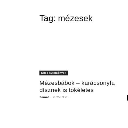
Tag:
mézesek
Édes sütemények
Mézesbábok – karácsonyfa
dísznek is tökéletes
Zamat
-
2025.09.28.