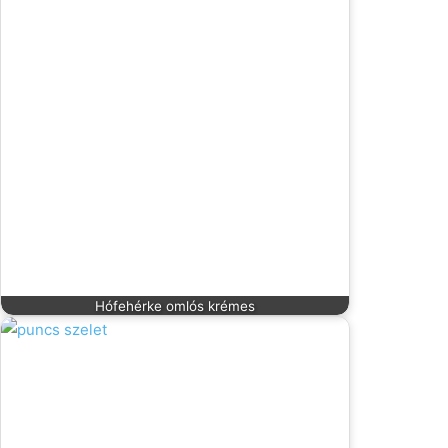
Hófehérke omlós krémes