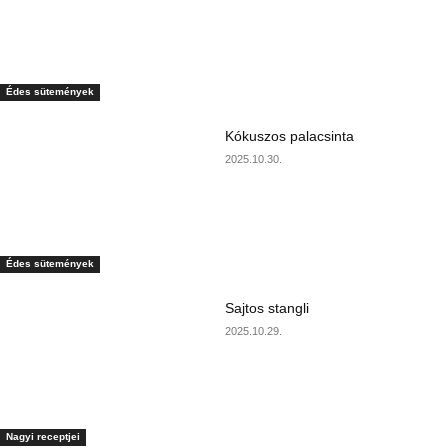
Édes sütemények
Kókuszos palacsinta
2025.10.30.
Édes sütemények
Sajtos stangli
2025.10.29.
Nagyi receptjei