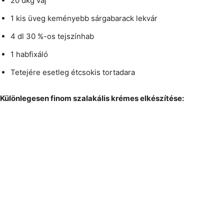
20 dkg vaj
1 kis üveg keményebb sárgabarack lekvár
4 dl 30 %-os tejszínhab
1 habfixáló
Tetejére esetleg étcsokis tortadara
Különlegesen finom szalakális krémes elkészítése: