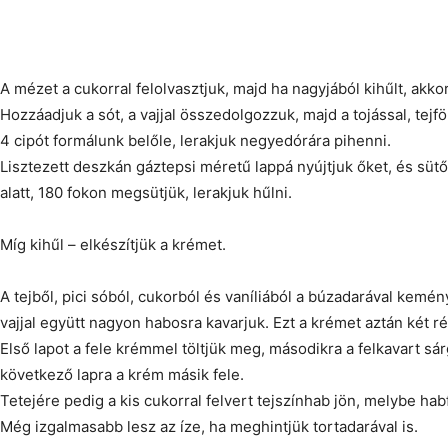
A mézet a cukorral felolvasztjuk, majd ha nagyjából kihűlt, akkor
Hozzáadjuk a sót, a vajjal összedolgozzuk, majd a tojással, tejföl
4 cipót formálunk belőle, lerakjuk negyedórára pihenni.
Lisztezett deszkán gáztepsi méretű lappá nyújtjuk őket, és sütőp
alatt, 180 fokon megsütjük, lerakjuk hűlni.
Míg kihűl – elkészítjük a krémet.
A tejből, pici sóból, cukorból és vaníliából a búzadarával kemény
vajjal együtt nagyon habosra kavarjuk. Ezt a krémet aztán két ré
Első lapot a fele krémmel töltjük meg, másodikra a felkavart sár
következő lapra a krém másik fele.
Tetejére pedig a kis cukorral felvert tejszínhab jön, melybe habf
Még izgalmasabb lesz az íze, ha meghintjük tortadarával is.