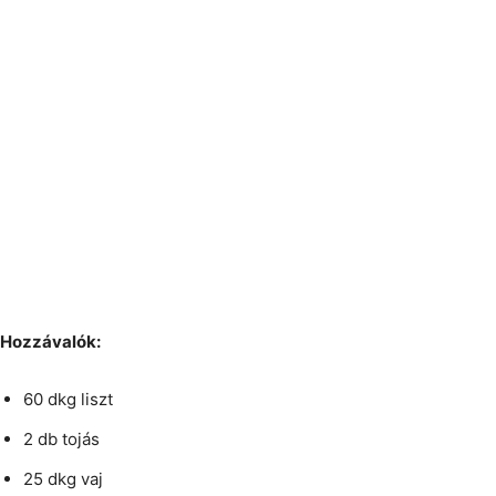
Hozzávalók:
60 dkg liszt
2 db tojás
25 dkg vaj