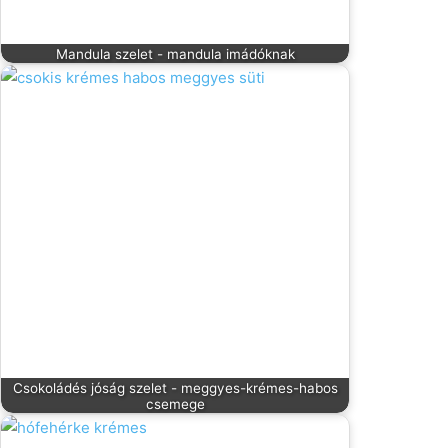
Mandula szelet - mandula imádóknak
Csokoládés jóság szelet - meggyes-krémes-habos
csemege