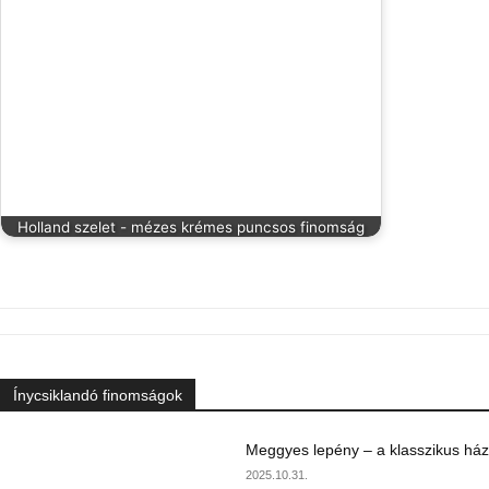
Holland szelet - mézes krémes puncsos finomság
Ínycsiklandó finomságok
Meggyes lepény – a klasszikus ház
2025.10.31.