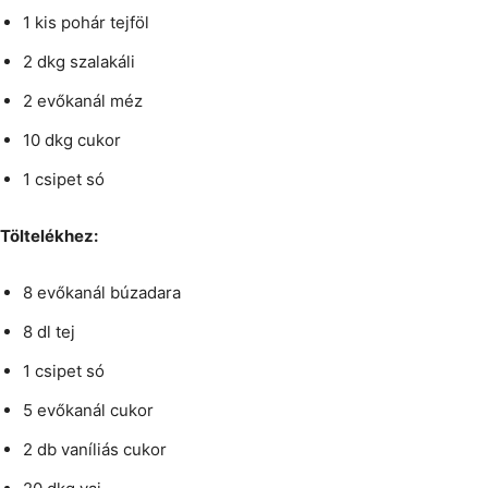
1 kis pohár tejföl
2 dkg szalakáli
2 evőkanál méz
10 dkg cukor
1 csipet só
Töltelékhez:
8 evőkanál búzadara
8 dl tej
1 csipet só
5 evőkanál cukor
2 db vaníliás cukor