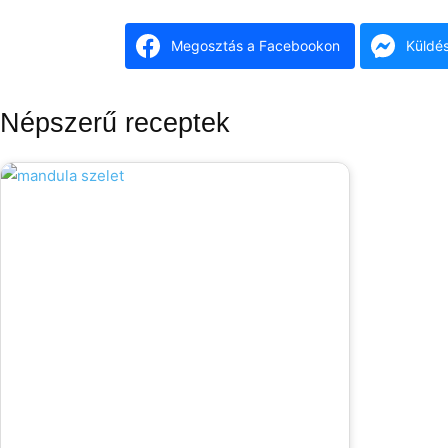
Megosztás a Facebookon
Küldé
Népszerű receptek