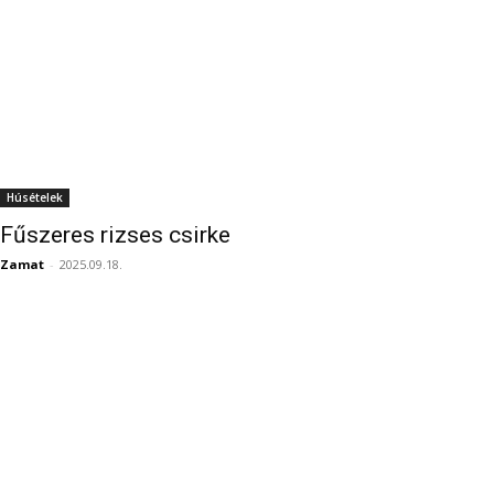
Húsételek
Fűszeres rizses csirke
Zamat
-
2025.09.18.