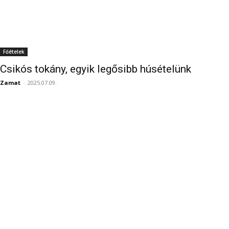
Főételek
Csikós tokány, egyik legősibb húsételünk
Zamat
-
2025.07.09.