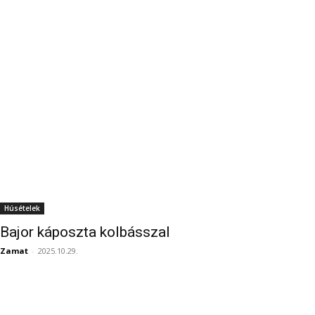
Húsételek
Bajor káposzta kolbásszal
Zamat
-
2025.10.29.