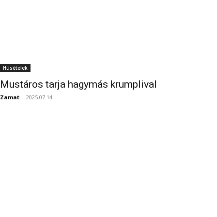
Húsételek
Mustáros tarja hagymás krumplival
Zamat
-
2025.07.14.