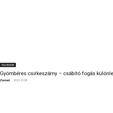
Húsételek
Gyömbéres csirkeszárny – csábító fogás különl
Zamat
-
2025.10.08.