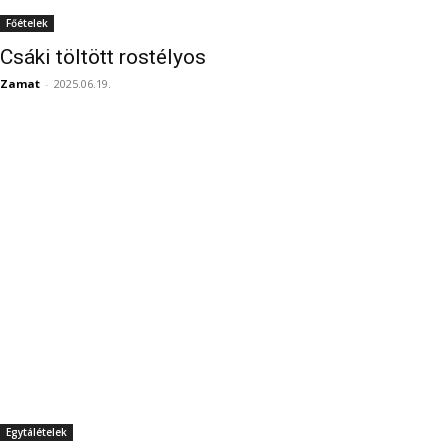
Főételek
Csáki töltött rostélyos
Zamat
-
2025.06.19.
Egytálételek