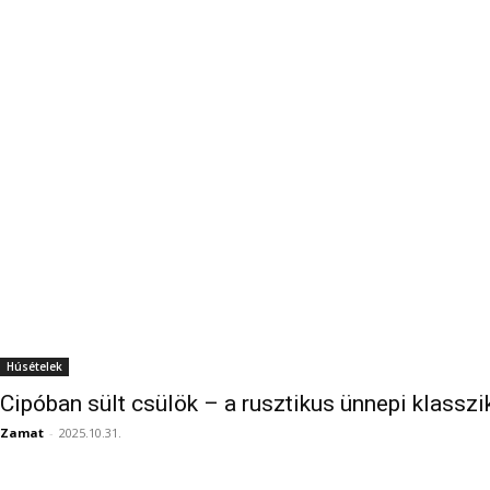
Húsételek
Cipóban sült csülök – a rusztikus ünnepi klasszi
Zamat
-
2025.10.31.