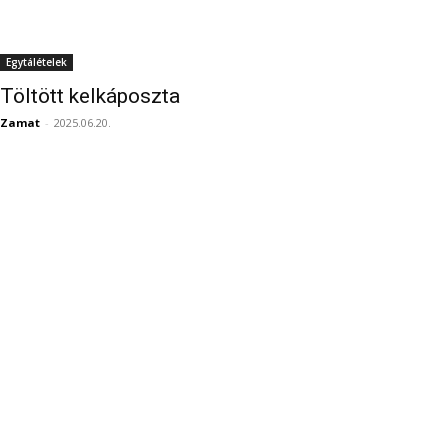
Egytálételek
Töltött kelkáposzta
Zamat
-
2025.06.20.