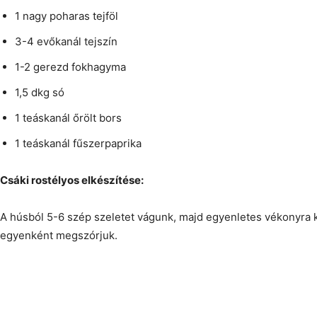
1 nagy poharas tejföl
3-4 evőkanál tejszín
1-2 gerezd fokhagyma
1,5 dkg só
1 teáskanál őrölt bors
1 teáskanál fűszerpaprika
Csáki rostélyos elkészítése:
A húsból 5-6 szép szeletet vágunk, majd egyenletes vékonyra k
egyenként megszórjuk.