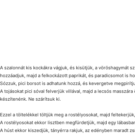
A szalonnát kis kockákra vágjuk, és kisütjük, a vöröshagymát s
hozzáadjuk, majd a felkockázott paprikát, és paradicsomot is h
Sózzuk, pici borsot is adhatunk hozzá, és kevergetve megpirítj
A tojásokat pici sóval felverjük villával, majd a lecsós masszára 
készítenénk. Ne szárítsuk ki.
Ezzel a töltelékkel töltjük meg a rostélyosokat, majd feltekerjü
A rostélyosokat ekkor lisztben megfürdetjük, majd egy lábasban
A húst ekkor kiszedjük, tányérra rakjuk, az edényben maradt zs