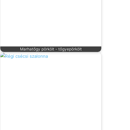
Marhatőgy pörkölt - tőgyepörkölt