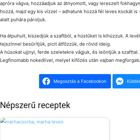
apróra vágva, hozzáadjuk az átnyomott, vagy lereszelt fokhagy
hozzá, majd egy kis vízzel – adhatunk hozzá fél leves kockát is 
alatt puhára pároljuk.
Ha átpuhult, kiszedjük a szaftból, a hústűket is kihúzzuk. A levét t
tejszínnel besűrítjük, picit átfőzzük, de rövid ideig.
A húsokat ujjnyi, ferde szeletekre vágjuk, és leöntjük a szafttal.
Legfinomabb nokedlivel, melyet kifőzés után vajban megforgat
Megosztás a Facebookon
Küldé
Népszerű receptek