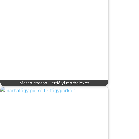
Marha csorba - erdélyi marhaleves