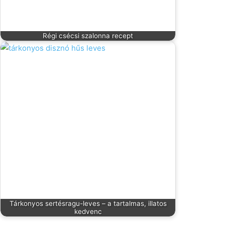
Régi csécsi szalonna recept
Tárkonyos sertésragu-leves – a tartalmas, illatos
kedvenc