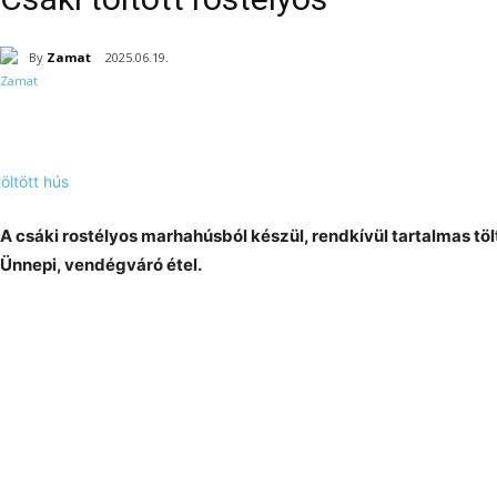
By
Zamat
2025.06.19.
A csáki rostélyos marhahúsból készül, rendkívül tartalmas töl
Ünnepi, vendégváró étel.