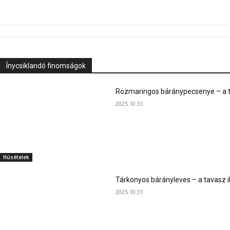
Ínycsiklandó finomságok
Rozmaringos báránypecsenye – a ta
2025.10.31.
Húsételek
Tárkonyos bárányleves – a tavasz i
2025.10.31.