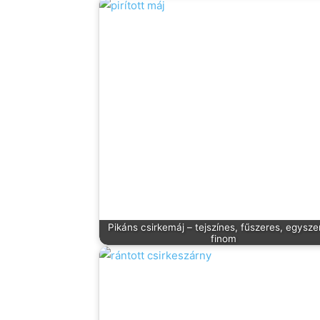
Pikáns csirkemáj – tejszínes, fűszeres, egysz
finom