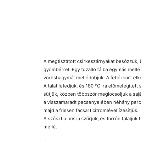
A megtisztított csirkeszárnyakat besózzuk,
gyömbérrel. Egy tűzálló tálba egymás mellé f
vöröshagymát mellédobjuk. A fehérbort elkev
A tálat lefedjük, és 180 °C-ra előmelegítet
sütjük, közben többször meglocsoljuk a sajá
a visszamaradt pecsenyelében néhány percig
majd a frissen facsart citromlével ízesítjük.
A szószt a húsra szűrjük, és forrón tálaljuk 
mellé.