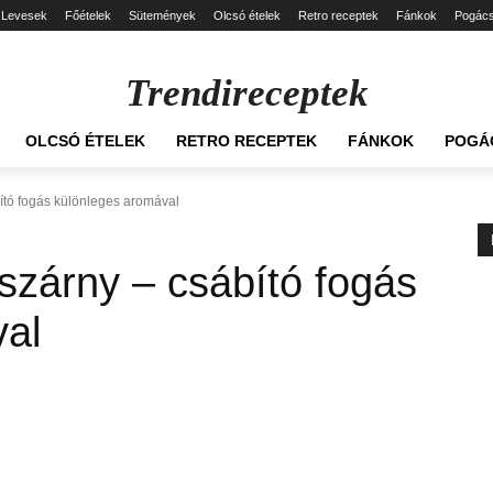
Levesek
Főételek
Sütemények
Olcsó ételek
Retro receptek
Fánkok
Pogác
Trendireceptek
OLCSÓ ÉTELEK
RETRO RECEPTEK
FÁNKOK
POGÁ
ító fogás különleges aromával
zárny – csábító fogás
val