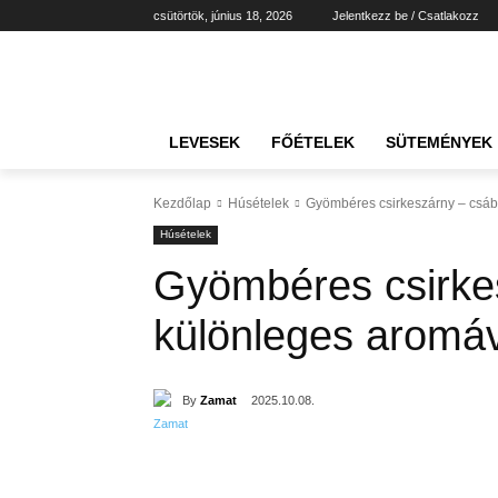
csütörtök, június 18, 2026
Jelentkezz be / Csatlakozz
LEVESEK
FŐÉTELEK
SÜTEMÉNYEK
Kezdőlap
Húsételek
Gyömbéres csirkeszárny – csáb
Húsételek
Gyömbéres csirkes
különleges aromá
By
Zamat
2025.10.08.
Részvény