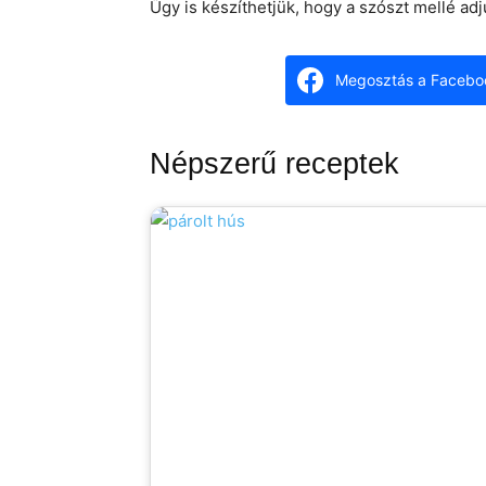
Űgy is készíthetjük, hogy a szószt mellé adj
Megosztás a Facebo
Népszerű receptek