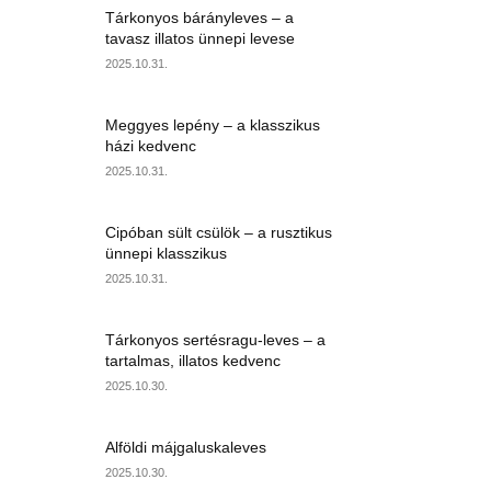
Tárkonyos bárányleves – a
tavasz illatos ünnepi levese
2025.10.31.
Meggyes lepény – a klasszikus
házi kedvenc
2025.10.31.
Cipóban sült csülök – a rusztikus
ünnepi klasszikus
2025.10.31.
Tárkonyos sertésragu-leves – a
tartalmas, illatos kedvenc
2025.10.30.
Alföldi májgaluskaleves
2025.10.30.