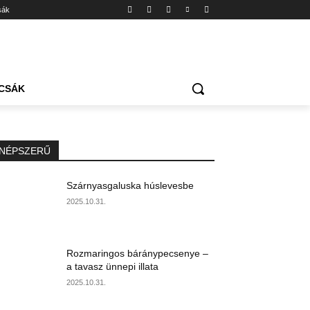
sák
CSÁK
NÉPSZERŰ
Szárnyasgaluska húslevesbe
2025.10.31.
Rozmaringos báránypecsenye –
a tavasz ünnepi illata
2025.10.31.