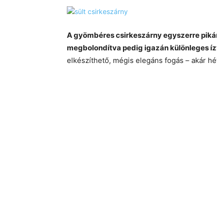
A gyömbéres csirkeszárny egyszerre pikáns
megbolondítva pedig igazán különleges íz
elkészíthető, mégis elegáns fogás – akár h