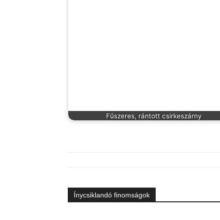
Fűszeres, rántott csirkeszárny
Ínycsiklandó finomságok