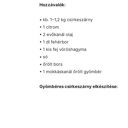
Hozzávalók:
• kb. 1–1,2 kg csirkeszárny
• 1 citrom
• 2 evőkanál olaj
• 1 dl fehérbor
• 1 kis fej vöröshagyma
• só
• őrölt bors
• 1 mokkáskanál őrölt gyömbér
Gyömbéres csirkeszárny elkészítése: