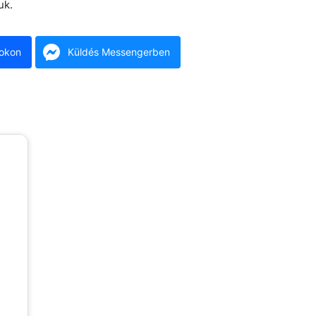
uk.
okon
Küldés Messengerben