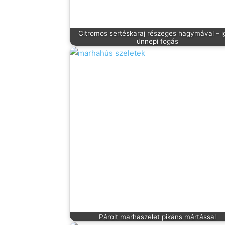
Citromos sertéskaraj részeges hagymával – i
ünnepi fogás
Párolt marhaszelet pikáns mártással