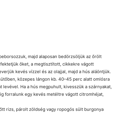
 beborsozzuk, majd alaposan bedörzsöljük az őrölt
ektetjük őket, a megtisztított, cikkekre vágott
erjük kevés vízzel és az olajjal, majd a hús aláöntjük.
t sütőben, közepes lángon kb. 40–45 perc alatt omlósra
t levével. Ha a hús megpuhult, kivesszük a szárnyakat,
 forralunk egy kevés metéltre vágott citromhéjat,
főtt rizs, párolt zöldség vagy ropogós sült burgonya