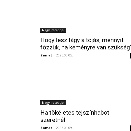
Nagyi receptjei
Hogy lesz lágy a tojás, mennyit
főzzük, ha keményre van szükség
Zamat
-
2025.03.05.
Nagyi receptjei
Ha tökéletes tejszínhabot
szeretnél
Zamat
-
2025.01.09.