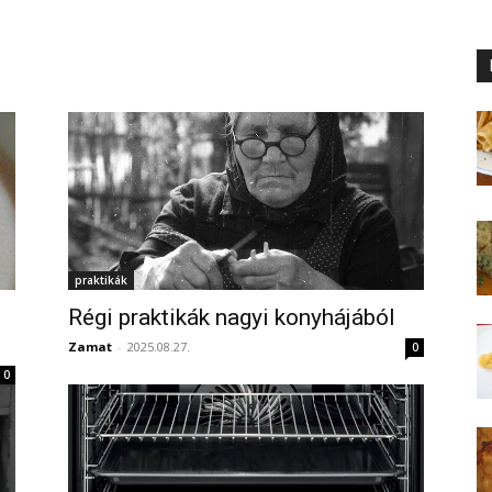
praktikák
Régi praktikák nagyi konyhájából
Zamat
-
2025.08.27.
0
0