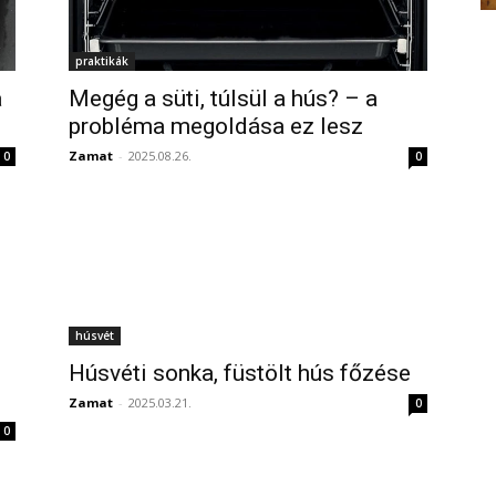
praktikák
a
Megég a süti, túlsül a hús? – a
probléma megoldása ez lesz
Zamat
-
2025.08.26.
0
0
húsvét
Húsvéti sonka, füstölt hús főzése
Zamat
-
2025.03.21.
0
0