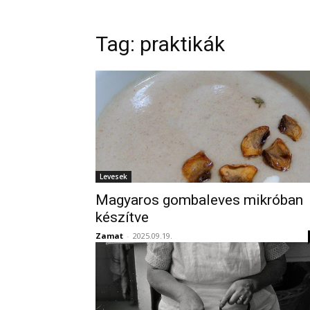
Tag:
praktikák
Levesek
Magyaros gombaleves mikróban
készítve
Zamat
-
2025.09.19.