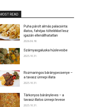
MOST READ
Puha párolt almás palacsinta:
illatos, fahéjas töltelékkel lesz
igazán ellenállhatatlan
2026.06.18.
Szárnyasgaluska húslevesbe
2025.10.31.
Rozmaringos báránypecsenye –
a tavasz ünnepi illata
2025.10.31.
Tárkonyos bárányleves – a
tavasz illatos ünnepi levese
2025.10.31.