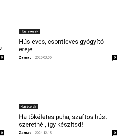
Húslevesek
Húsleves, csontleves gyógyító
?
ereje
Zamat
-
2025.03.05.
0
0
Húsételek
Ha tökéletes puha, szaftos húst
szeretnél, így készítsd!
Zamat
-
2024.12.15.
0
0