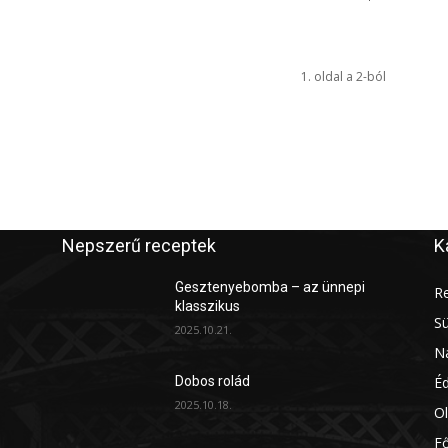
1. oldal a 2-ból
Nepszerű receptek
K
Gesztenyebomba – az ünnepi
Re
klasszikus
S
2025.10.21.
Na
É
Dobos rolád
2025.10.18.
Ol
Fő