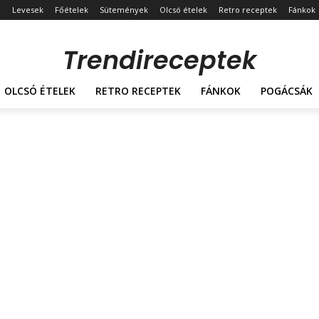
Levesek
Főételek
Sütemények
Olcsó ételek
Retro receptek
Fánkok
Trendireceptek
OLCSÓ ÉTELEK
RETRO RECEPTEK
FÁNKOK
POGÁCSÁK