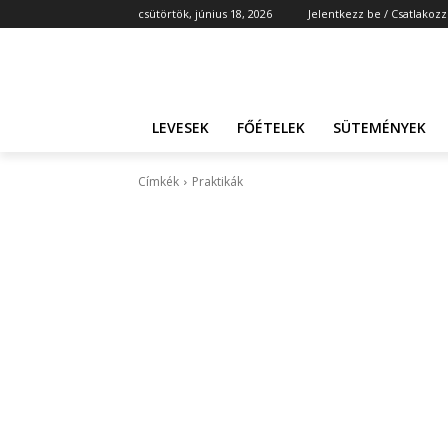
csütörtök, június 18, 2026
Jelentkezz be / Csatlakozz
LEVESEK
FŐÉTELEK
SÜTEMÉNYEK
Címkék
Praktikák