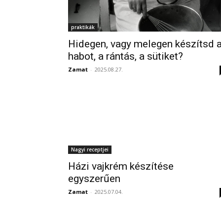
praktikák
Hidegen, vagy melegen készítsd 
habot, a rántás, a sütiket?
Zamat
-
2025.08.27.
Nagyi receptjei
Házi vajkrém készítése
egyszerűen
Zamat
-
2025.07.04.