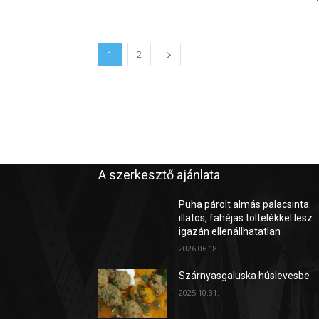
1
2
A szerkesztő ajánlata
Puha párolt almás palacsinta:
illatos, fahéjas töltelékkel lesz
igazán ellenállhatatlan
2026.06.18.
Szárnyasgaluska húslevesbe
2025.10.31.