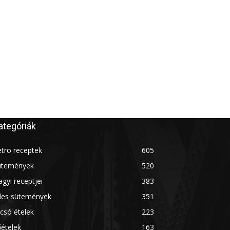
ategóriák
tro receptek
605
ütemények
520
gyi receptjei
383
des sütemények
351
csó ételek
223
ételek
163