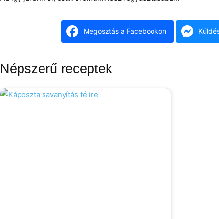
Megosztás a Facebookon
Küldé
Népszerű receptek