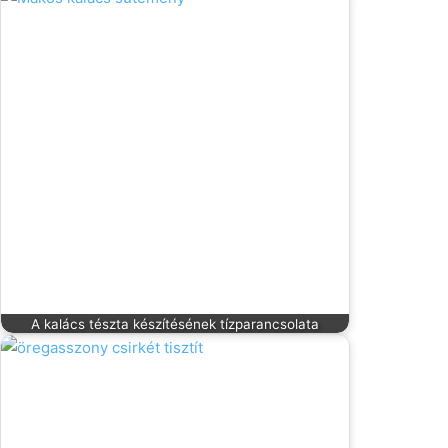
A kalács tészta készítésének tízparancsolata