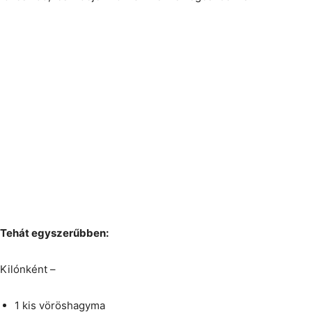
Tehát egyszerűbben:
Kilónként –
1 kis vöröshagyma