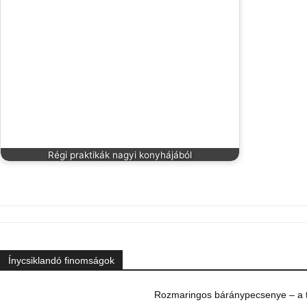
Régi praktikák nagyi konyhájából
Ínycsiklandó finomságok
Rozmaringos báránypecsenye – a ta