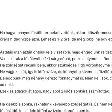
Ha hagyományos füstölt terméket vettünk, akkor először mossu
órára hideg vízbe ázni. Lehet ez 1-2 óra, de még jobb, ha egy e
Áztatás után aztán öntsük le a vizet róla, majd engedjünk rá tisztá
Van, aki rak a főzőlevébe 1-1 sárgarépát, petrezselymet is. Ront
Ha zöldséget rakunk bele, akkor szükséges 1 db vöröshagyma is
Ne vágjuk szét, így is kifő az íze, és könnyebb kivenni a főzőléb
Beledobunk még néhány gerezd fokhagymát is. Nem kell sok, csa
ad neki.
Ezek az adagok átlagos, nagyjából 2 kilós sonkára számítottak.
Ha kisebb a sonka, rakhatunk kevesebb zöldséget is. És nem kel
főzési idő, lesz ideje kifőni az ízeknek egészben is.