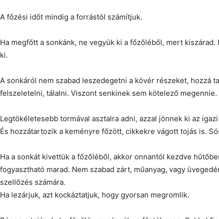
A főzési időt mindig a forrástól számítjuk.
Ha megfőtt a sonkánk, ne vegyük ki a főzőléből, mert kiszárad. 
ki.
A sonkáról nem szabad leszedegetni a kövér részeket, hozzá tar
felszeletelni, tálalni. Viszont senkinek sem kötelező megennie.
Legtökéletesebb tormával asztalra adni, azzal jönnek ki az igazi
És hozzátartozik a keményre főzött, cikkekre vágott tojás is. Só
Ha a sonkát kivettük a főzőléből, akkor onnantól kezdve hűtőbe
fogyasztható marad. Nem szabad zárt, műanyag, vagy üvegedén
szellőzés számára.
Ha lezárjuk, azt kockáztatjuk, hogy gyorsan megromlik.