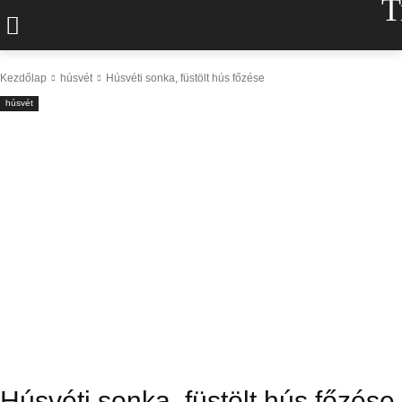
T
Kezdőlap
húsvét
Húsvéti sonka, füstölt hús főzése
húsvét
Húsvéti sonka, füstölt hús főzése