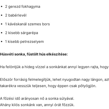
2 gerezd fokhagyma
2 babérlevél
1 kávéskanál szemes bors
2 kisebb sárgarépa
1 kisebb petrezselyem
Húsvéti sonka, füstölt hús elkészítése:
Ha felöntjük a hideg vízzel a sonkánkat annyi legyen rajta, hogy 
Először forrásig felmelegítjük, lehet nyugodtan nagy lángon, az
takarékra vesszük teljesen, hogy éppen csak pőtyögjön.
A főzési idő arányosan nő a sonka súlyával.
Ahány kilós sonkánk van, annyi órát főzzük.