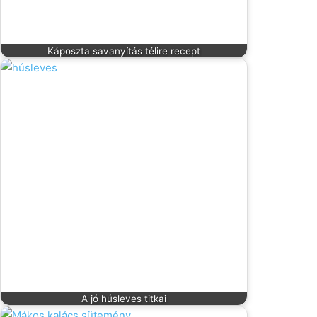
Káposzta savanyítás télire recept
A jó húsleves titkai