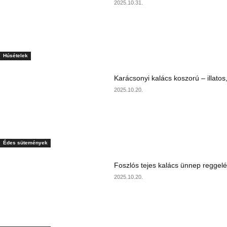
2025.10.31.
Húsételek
Karácsonyi kalács koszorú – illatos
2025.10.20.
Édes sütemények
Foszlós tejes kalács ünnep reggelé
2025.10.20.