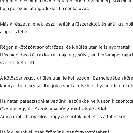
Régen a tojásokat a főzőlé egy részében főzték meg. Sokkal fin
héja porózus, átengedi kicsit a sonkalevet.
Másik részét a lének leszűrhetjük a fűszerektől, és akár krumpl
alapja is lehet.
Régen a kötözött sonkát főzés, és kihűlés után le is nyomatták.
Húsvágó deszkát raktak rá, majd egy súlyt, amit másnapig rajta
szeletelhető lett.
A kötözőanyagot kihűlés után le kell szedni. Ez melegében kö
könnyebben megsérthetjük a sonka felszínét. Ilye módon töké
Ha netán parasztsonkát vettünk, eszünkbe ne jusson kicsontozn
Csonttal együtt főzzük ugyanúgy, mint a kötözöttet.
Annyi órát, ahány kilós, hogy a csontok mellett is átfőhessen.
Ha így járunk el, csak örömünk lesz fogyasztásában!