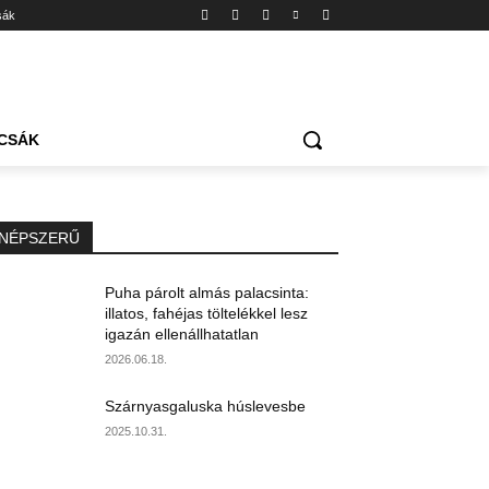
sák
CSÁK
NÉPSZERŰ
Puha párolt almás palacsinta:
illatos, fahéjas töltelékkel lesz
igazán ellenállhatatlan
2026.06.18.
Szárnyasgaluska húslevesbe
2025.10.31.