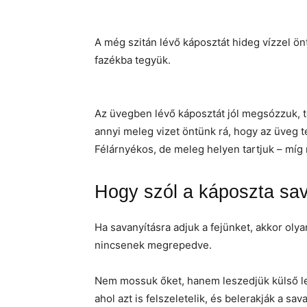
A még szitán lévő káposztát hideg vízzel ö
fazékba tegyük.
Az üvegben lévő káposztát jól megsózzuk, t
annyi meleg vizet öntünk rá, hogy az üveg t
Félárnyékos, de meleg helyen tartjuk – míg
Hogy szól a káposzta sava
Ha savanyításra adjuk a fejünket, akkor oly
nincsenek megrepedve.
Nem mossuk őket, hanem leszedjük külső leve
ahol azt is felszeletelik, és belerakják a s