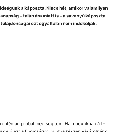
ldségünk a káposzta. Nincs hét, amikor valamilyen
anapság – talán ára miatt is – a savanyú káposzta
tulajdonságai ezt egyáltalán nem indokolják.
 problémán próbál meg segíteni. Ha módunkban áll –
juk elő ezt a finomságot, mintha készen vásárolnánk.