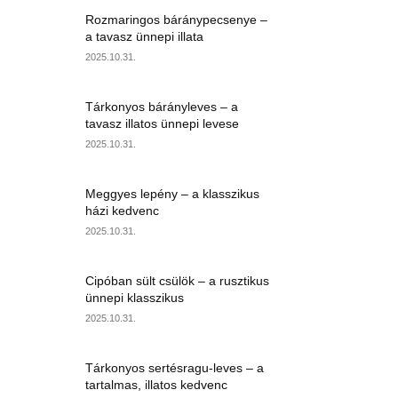
Rozmaringos báránypecsenye –
a tavasz ünnepi illata
2025.10.31.
Tárkonyos bárányleves – a
tavasz illatos ünnepi levese
2025.10.31.
Meggyes lepény – a klasszikus
házi kedvenc
2025.10.31.
Cipóban sült csülök – a rusztikus
ünnepi klasszikus
2025.10.31.
Tárkonyos sertésragu-leves – a
tartalmas, illatos kedvenc