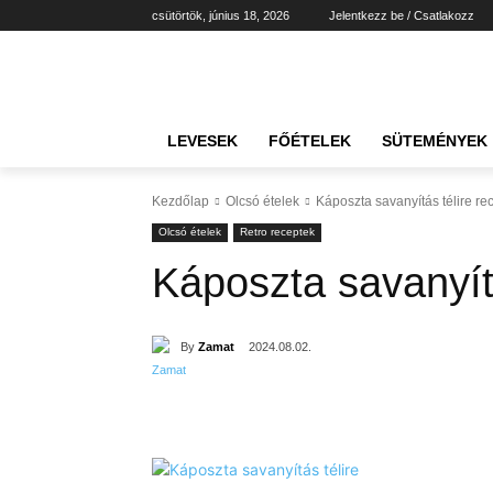
csütörtök, június 18, 2026
Jelentkezz be / Csatlakozz
LEVESEK
FŐÉTELEK
SÜTEMÉNYEK
Kezdőlap
Olcsó ételek
Káposzta savanyítás télire re
Olcsó ételek
Retro receptek
Káposzta savanyítá
By
Zamat
2024.08.02.
Részvény