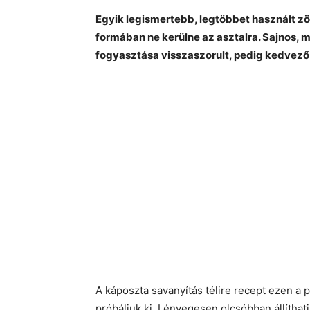
Egyik legismertebb, legtöbbet használt zö
formában ne kerülne az asztalra. Sajnos, m
fogyasztása visszaszorult, pedig kedvező 
A káposzta savanyítás télire recept ezen a
próbáljuk ki. Lényegesen olcsóbban állíthat