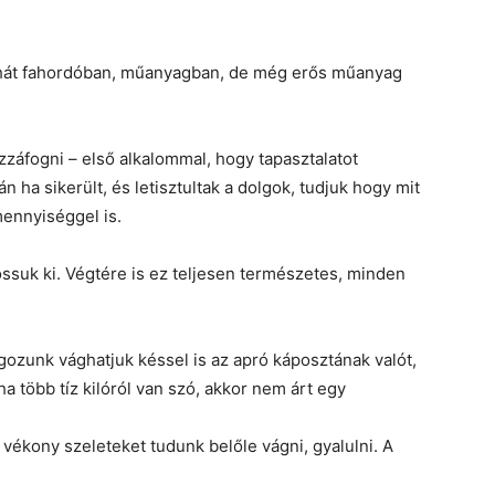
hát fahordóban, műanyagban, de még erős műanyag
áfogni – első alkalommal, hogy tapasztalatot
n ha sikerült, és letisztultak a dolgok, tudjuk hogy mit
ennyiséggel is.
suk ki. Végtére is ez teljesen természetes, minden
gozunk vághatjuk késsel is az apró káposztának valót,
a több tíz kilóról van szó, akkor nem árt egy
vékony szeleteket tudunk belőle vágni, gyalulni. A