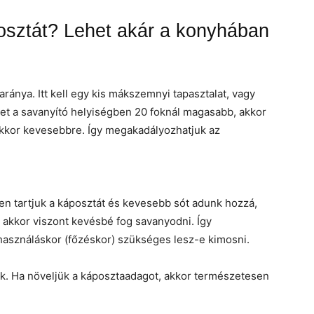
posztát? Lehet akár a konyhában
aránya. Itt kell egy kis mákszemnyi tapasztalat, vagy
et a savanyító helyiségben 20 foknál magasabb, akkor
 akkor kevesebbre. Így megakadályozhatjuk az
ten tartjuk a káposztát és kevesebb sót adunk hozzá,
 akkor viszont kevésbé fog savanyodni. Így
elhasználáskor (főzéskor) szükséges lesz-e kimosni.
nk. Ha növeljük a káposztaadagot, akkor természetesen