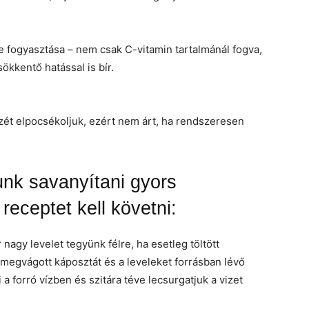
ve fogyasztása – nem csak C-vitamin tartalmánál fogva,
kkentő hatással is bír.
ét elpocsékoljuk, ezért nem árt, ha rendszeresen
nk savanyítani gyors
receptet kell követni:
nagy levelet tegyünk félre, ha esetleg töltött
A megvágott káposztát és a leveleket forrásban lévő
 a forró vízben és szitára téve lecsurgatjuk a vizet