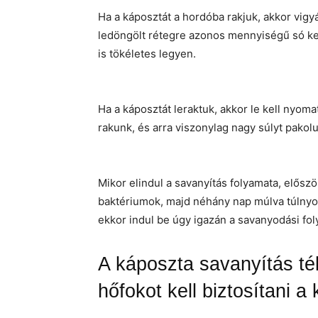
Ha a káposztát a hordóba rakjuk, akkor vigy
ledöngölt rétegre azonos mennyiségű só ker
is tökéletes legyen.
Ha a káposztát leraktuk, akkor le kell nyomat
rakunk, és arra viszonylag nagy súlyt pakolu
Mikor elindul a savanyítás folyamata, először
baktériumok, majd néhány nap múlva túlnyo
ekkor indul be úgy igazán a savanyodási fol
A káposzta savanyítás tél
hőfokot kell biztosítani 