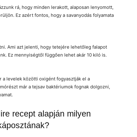
ázzunk rá, hogy minden lerakott, alaposan lenyomott,
üljön. Ez azért fontos, hogy a savanyodás folyamata
ni. Ami azt jelenti, hogy tetejére lehetőleg falapot
nk. Ez mennyiségtől függően lehet akár 10 kiló is.
 a levelek közötti oxigént fogyasztják el a
mórészt már a tejsav baktériumok fognak dolgozni,
yamat.
ire recept alapján milyen
a káposztának?