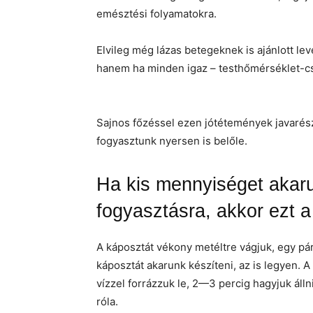
emésztési folyamatokra.
Elvileg még lázas betegeknek is ajánlott le
hanem ha minden igaz – testhőmérséklet-csö
Sajnos főzéssel ezen jótétemények javarész
fogyasztunk nyersen is belőle.
Ha kis mennyiséget akaru
fogyasztásra, akkor ezt a 
A káposztát vékony metéltre vágjuk, egy pár 
káposztát akarunk készíteni, az is legyen. 
vízzel forrázzuk le, 2—3 percig hagyjuk állni
róla.