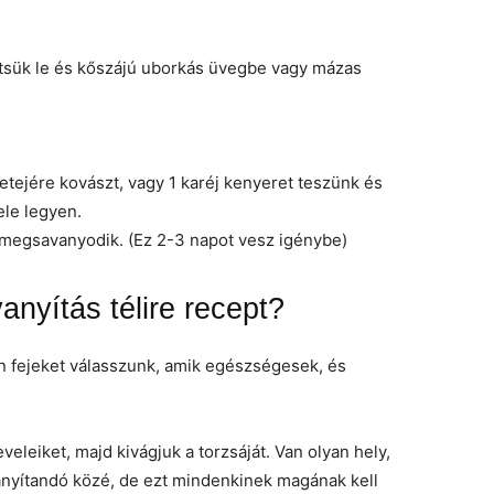
ntsük le és kőszájú uborkás üvegbe vagy mázas
etejére kovászt, vagy 1 karéj kenyeret teszünk és
ele legyen.
 megsavanyodik. (Ez 2-3 napot vesz igénybe)
nyítás télire recept?
an fejeket válasszunk, amik egészségesek, és
leiket, majd kivágjuk a torzsáját. Van olyan hely,
avanyítandó közé, de ezt mindenkinek magának kell