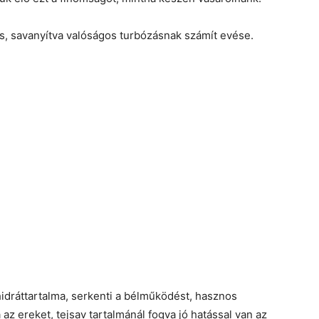
s, savanyítva valóságos turbózásnak számít evése.
hidráttartalma, serkenti a bélműködést, hasznos
z ereket, tejsav tartalmánál fogva jó hatással van az