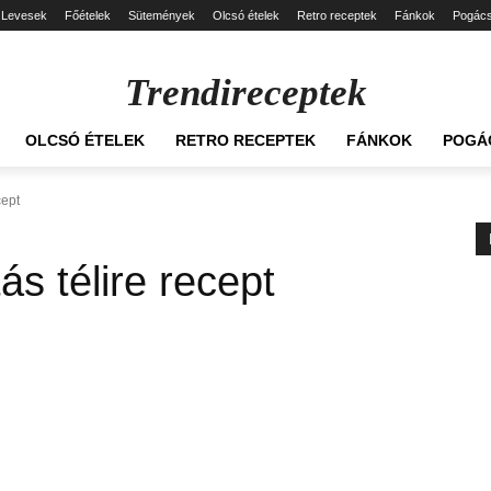
Levesek
Főételek
Sütemények
Olcsó ételek
Retro receptek
Fánkok
Pogác
Trendireceptek
OLCSÓ ÉTELEK
RETRO RECEPTEK
FÁNKOK
POGÁ
cept
s télire recept