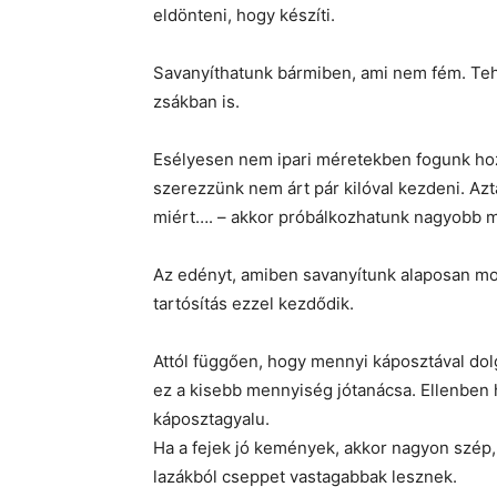
eldönteni, hogy készíti.
Savanyíthatunk bármiben, ami nem fém. Te
zsákban is.
Esélyesen nem ipari méretekben fogunk hozz
szerezzünk nem árt pár kilóval kezdeni. Aztá
miért…. – akkor próbálkozhatunk nagyobb m
Az edényt, amiben savanyítunk alaposan mos
tartósítás ezzel kezdődik.
Attól függően, hogy mennyi káposztával dol
ez a kisebb mennyiség jótanácsa. Ellenben h
káposztagyalu.
Ha a fejek jó kemények, akkor nagyon szép, 
lazákból cseppet vastagabbak lesznek.