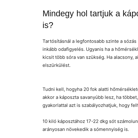
Mindegy hol tartjuk a ká
is?
Tartósításnál a legfontosabb szinte a sózás 
inkább odafigyelés. Ugyanis ha a hőmérsékl
kicsit több sóra van szükség. Ha alacsony,
elszürkülést.
Tudni kell, hogyha 20 fok alatti hőmérsékle
akkor a káposzta savanyúbb lesz, ha többet,
gyakorlattal azt is szabályozhatjuk, hogy f
10 kiló káposztához 17-22 dkg sót számolu
arányosan növekedik a sómennyiség is.