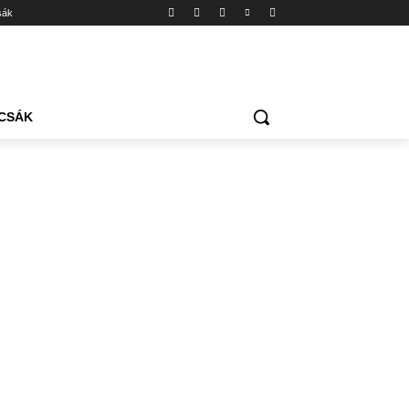
sák
CSÁK