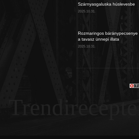
Szárnyasgaluska húslevesbe
2025.10.31.
Rozmaringos báránypecsenye
a tavasz ünnepi illata
2025.10.31.
Trendirecepte