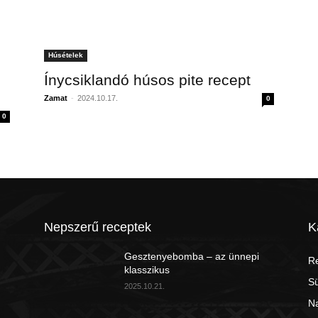
Húsételek
Ínycsiklandó húsos pite recept
Zamat
-
2024.10.17.
0
0
Nepszerű receptek
K
Gesztenyebomba – az ünnepi
Re
klasszikus
S
2025.10.21.
Na