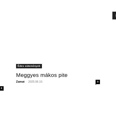
Édes sütemények
Meggyes mákos pite
Zamat
-
2025.06.10.
0
0