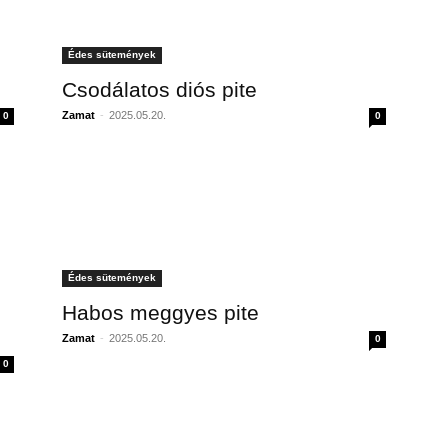
Édes sütemények
Csodálatos diós pite
Zamat
-
2025.05.20.
0
0
Édes sütemények
Habos meggyes pite
Zamat
-
2025.05.20.
0
0