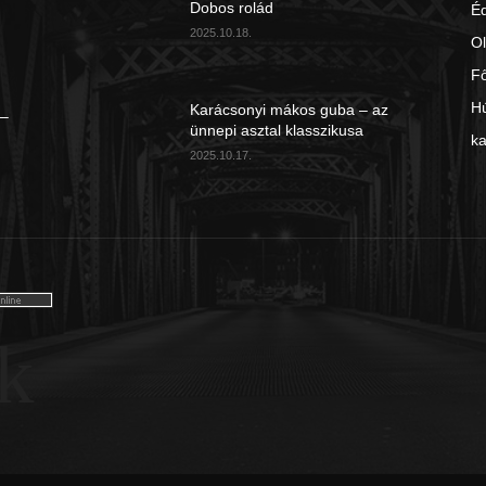
Dobos rolád
É
2025.10.18.
Ol
Fő
Hú
Karácsonyi mákos guba – az
 –
ünnepi asztal klasszikusa
ka
2025.10.17.
k