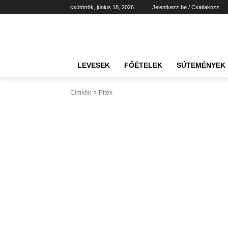
csütörtök, június 18, 2026
Jelentkezz be / Csatlakozz
LEVESEK
FŐÉTELEK
SÜTEMÉNYEK
Címkék
Piték