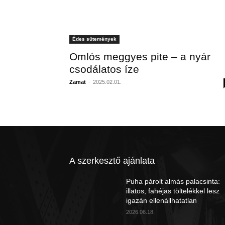
Édes sütemények
Omlós meggyes pite – a nyár
csodálatos íze
Zamat
-
2025.02.01.
A szerkesztő ajánlata
Puha párolt almás palacsinta:
illatos, fahéjas töltelékkel lesz
igazán ellenállhatatlan
2026.06.18.