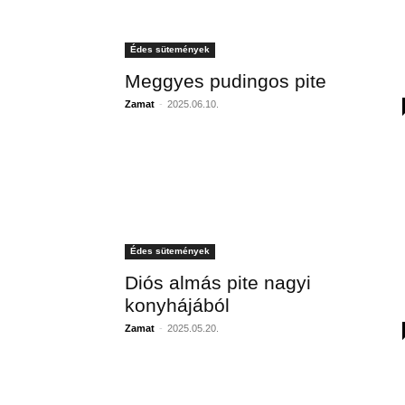
Édes sütemények
Meggyes pudingos pite
Zamat
-
2025.06.10.
Édes sütemények
Diós almás pite nagyi
konyhájából
Zamat
-
2025.05.20.