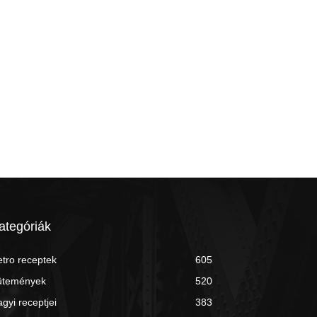
ategóriák
tro receptek
605
ütemények
520
gyi receptjei
383