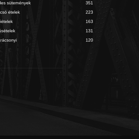
des sütemények
351
csó ételek
223
ételek
163
sételek
131
rácsonyi
120