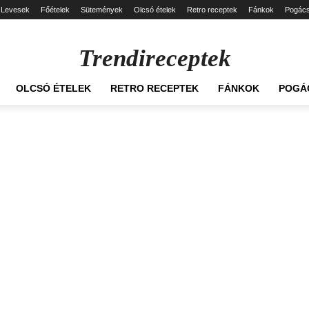
Levesek
Főételek
Sütemények
Olcsó ételek
Retro receptek
Fánkok
Pogác
Trendireceptek
OLCSÓ ÉTELEK
RETRO RECEPTEK
FÁNKOK
POGÁ