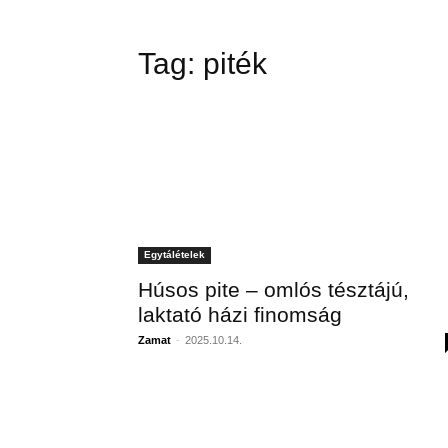
Tag:
piték
Egytálételek
Húsos pite – omlós tésztájú,
laktató házi finomság
Zamat
-
2025.10.14.