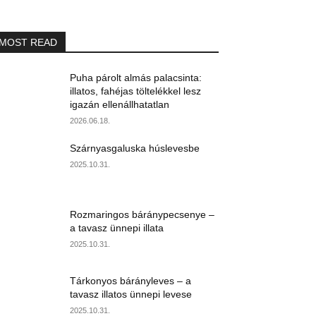
MOST READ
Puha párolt almás palacsinta:
illatos, fahéjas töltelékkel lesz
igazán ellenállhatatlan
2026.06.18.
Szárnyasgaluska húslevesbe
2025.10.31.
Rozmaringos báránypecsenye –
a tavasz ünnepi illata
2025.10.31.
Tárkonyos bárányleves – a
tavasz illatos ünnepi levese
2025.10.31.