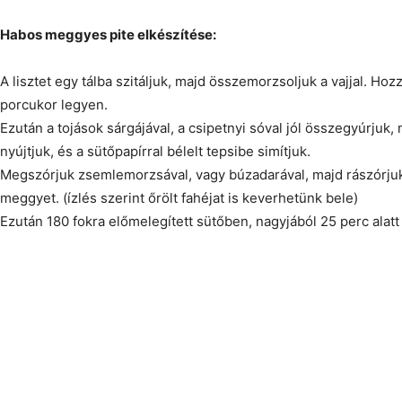
Habos meggyes pite elkészítése:
A lisztet egy tálba szitáljuk, majd összemorzsoljuk a vajjal. Ho
porcukor legyen.
Ezután a tojások sárgájával, a csipetnyi sóval jól összegyúrjuk
nyújtjuk, és a sütőpapírral bélelt tepsibe simítjuk.
Megszórjuk zsemlemorzsával, vagy búzadarával, majd rászórjuk
meggyet. (ízlés szerint őrölt fahéjat is keverhetünk bele)
Ezután 180 fokra előmelegített sütőben, nagyjából 25 perc alat