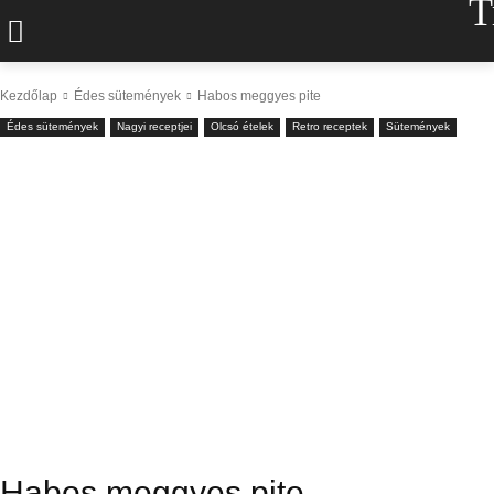
T
Kezdőlap
Édes sütemények
Habos meggyes pite
Édes sütemények
Nagyi receptjei
Olcsó ételek
Retro receptek
Sütemények
Habos meggyes pite