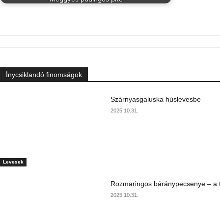
Ínycsiklandó finomságok
Szárnyasgaluska húslevesbe
2025.10.31.
Levesek
Rozmaringos báránypecsenye – a ta
2025.10.31.