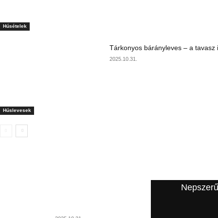
Húsételek
Tárkonyos bárányleves – a tavasz i
2025.10.31.
Húslevesek
A szerkesztő ajánlata
Nepszerű
Szárnyasgaluska húslevesbe