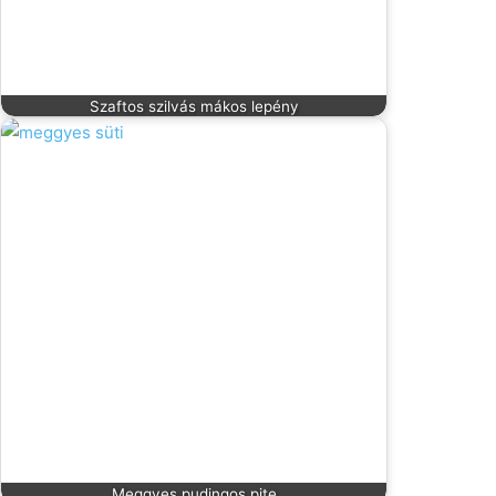
Szaftos szilvás mákos lepény
Meggyes pudingos pite