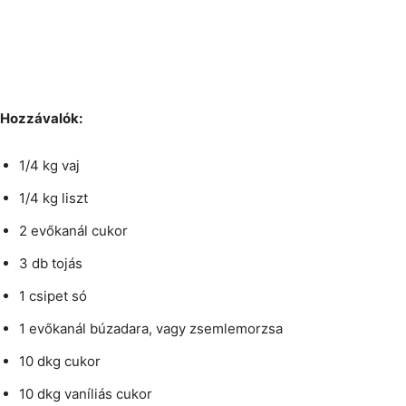
Hozzávalók:
1/4 kg vaj
1/4 kg liszt
2 evőkanál cukor
3 db tojás
1 csipet só
1 evőkanál búzadara, vagy zsemlemorzsa
10 dkg cukor
10 dkg vaníliás cukor