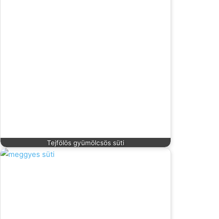
Tejfölös gyümölcsös süti