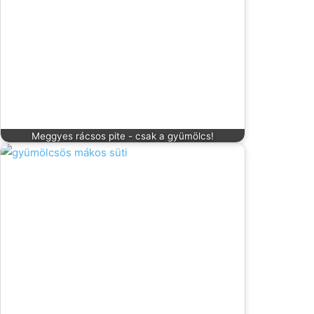
Meggyes rácsos pite - csak a gyümölcs!