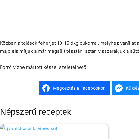
Közben a tojások fehérjét 10-15 dkg cukorral, melyhez vaníliát
majd elsimítjuk a már megsült tésztán, aztán visszarakjuk a süt
Forró vízbe mártott késsel szeletelhető.
Megosztás a Facebookon
Küldé
Népszerű receptek