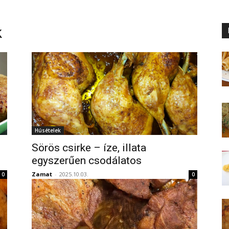
k
Húsételek
Sörös csirke – íze, illata
egyszerűen csodálatos
Zamat
-
2025.10.03.
0
0