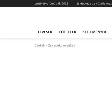
csütörtök, június 18, 2026
Jelentkezz be / Csatlakozz
LEVESEK
FŐÉTELEK
SÜTEMÉNYEK
Címkék
Zsiradékban sültek