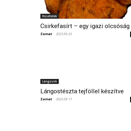
Húsételek
Csirkefasírt – egy igazi olcsóság
Zamat
-
2025.09.23.
Lángosok
Lángostészta tejföllel készítve
Zamat
-
2025.09.17.