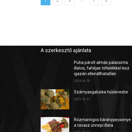
...
1
2
3
7
A szerkesztő ajánlata
Puha párolt almás palacsinta:
illatos, fahéjas töltelékkel lesz
igazán ellenállhatatlan
2026.06.18.
Szárnyasgaluska húslevesbe
2025.10.31.
Rozmaringos báránypecsenye
a tavasz ünnepi illata