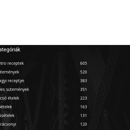
ategóriák
tro receptek
605
ütemények
520
gyi receptjei
383
des sütemények
351
csó ételek
223
ételek
163
úsételek
131
rácsonyi
120