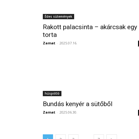
Édes sütemények
Rakott palacsinta – akárcsak egy
torta
Zamat
-
2025.07.16.
húspótló
Bundás kenyér a sütőből
Zamat
-
2025.06.30.