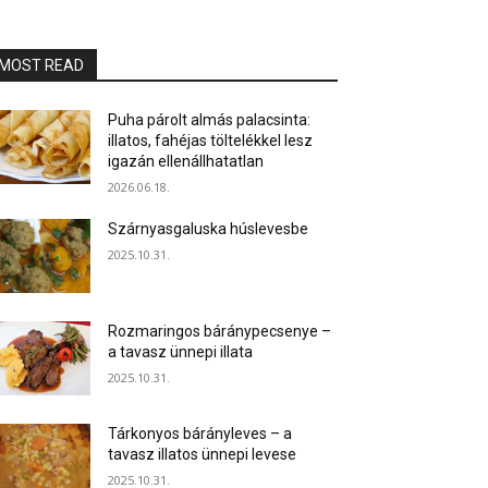
MOST READ
Puha párolt almás palacsinta:
illatos, fahéjas töltelékkel lesz
igazán ellenállhatatlan
2026.06.18.
Szárnyasgaluska húslevesbe
2025.10.31.
Rozmaringos báránypecsenye –
a tavasz ünnepi illata
2025.10.31.
Tárkonyos bárányleves – a
tavasz illatos ünnepi levese
2025.10.31.