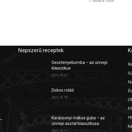
1. oldal a 7-ból
Nepszerű receptek
K
Gesztenyebomba – az ünnepi
Re
klasszikus
S
2025.10.21.
Na
É
Dobos rolád
2025.10.18.
Ol
Fő
H
Karácsonyi mákos guba – az
 –
ünnepi asztal klasszikusa
ka
2025.10.17.