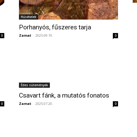
Húsételek
Porhanyós, fűszeres tarja
Zamat
-
2025.09.19.
0
0
Édes sütemények
Csavart fánk, a mutatós fonatos
Zamat
-
2025.07.20.
0
0