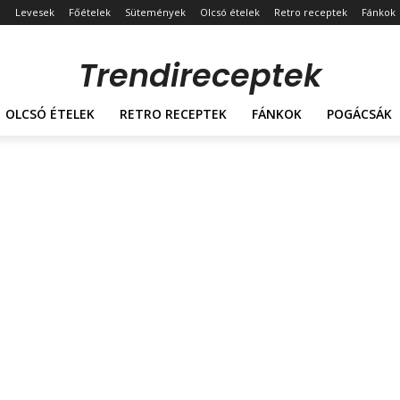
Levesek
Főételek
Sütemények
Olcsó ételek
Retro receptek
Fánkok
Trendireceptek
OLCSÓ ÉTELEK
RETRO RECEPTEK
FÁNKOK
POGÁCSÁK