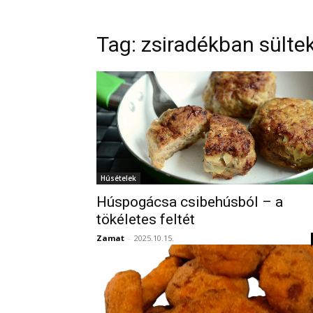
Tag:
zsiradékban sülte
Húsételek
Húspogácsa csibehúsból – a
tökéletes feltét
Zamat
-
2025.10.15.