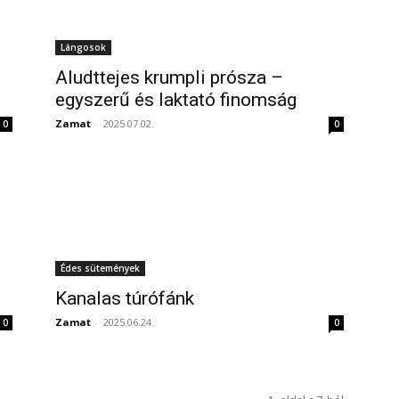
Lángosok
Aludttejes krumpli prósza –
egyszerű és laktató finomság
Zamat
-
2025.07.02.
0
0
Édes sütemények
Kanalas túrófánk
Zamat
-
2025.06.24.
0
0