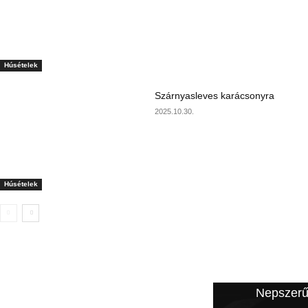
Húsételek
Szárnyasleves karácsonyra
2025.10.30.
Húsételek
A szerkesztő ajánlata
Nepszerű