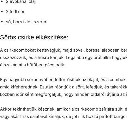
2 evőkanál olaj
2,5 dl sör
só, bors ízlés szerint
Sörös csirke elkészítése:
A csirkecombokat kettévágjuk, majd sóval, borssal alaposan be
összezúzzuk, és a húsra kenjük. Legalább egy órát állni hagyju
éjszakán át a hűtőben pácolódik.
Egy nagyobb serpenyőben felforrósítjuk az olajat, és a combok
amíg kifehérednek. Ezután ráöntjük a sört, lefedjük, és takarék
közben időnként megforgatjuk, hogy minden oldalról átjárja az í
Akkor tekinthetjük késznek, amikor a csirkecomb zsírjára sült, é
vagy akár friss salátával kínáljuk, de jól illik hozzá pirított burgo