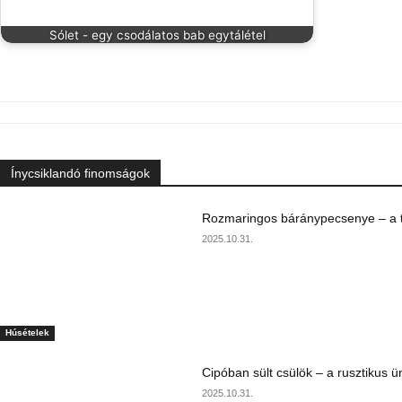
Sólet - egy csodálatos bab egytálétel
Ínycsiklandó finomságok
Rozmaringos báránypecsenye – a ta
2025.10.31.
Húsételek
Cipóban sült csülök – a rusztikus ü
2025.10.31.