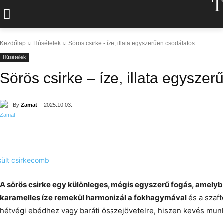
T
Kezdőlap
Húsételek
Sörös csirke - íze, illata egyszerűen csodálatos
Húsételek
Sörös csirke – íze, illata egysze
By
Zamat
2025.10.03.
A sörös csirke egy különleges, mégis egyszerű fogás, amelyb
karamelles íze remekül harmonizál a fokhagymával
és a szaft
hétvégi ebédhez vagy baráti összejövetelre, hiszen kevés munká