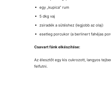
egy „kupica” rum
5 dkg vaj
zsiradék a sütéshez (legjobb az olaj)
esetleg porcukor (a berlinert fahéjas por
Csavart fánk elkészítése:
Az élesztőt egy kis cukrozott, langyos tejbe
felfutni.