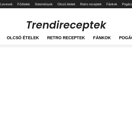
Levesek
Főételek
Sütemények
Olcsó ételek
Retro receptek
Fánkok
Pogác
Trendireceptek
OLCSÓ ÉTELEK
RETRO RECEPTEK
FÁNKOK
POGÁ