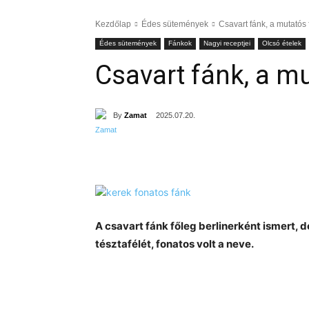
Kezdőlap
Édes sütemények
Csavart fánk, a mutatós
Édes sütemények
Fánkok
Nagyi receptjei
Olcsó ételek
Csavart fánk, a m
By
Zamat
2025.07.20.
Részvény
A csavart fánk főleg berlinerként ismert, 
tésztafélét, fonatos volt a neve.