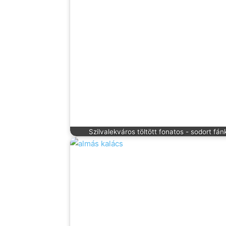
Szilvalekváros töltött fonatos - sodort fán