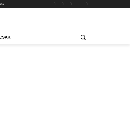
sák
CSÁK