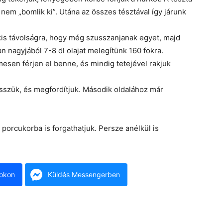
em „bomlik ki”. Utána az összes tésztával így járunk
kis távolságra, hogy még szusszanjanak egyet, majd
n nagyjából 7-8 dl olajat melegítünk 160 fokra.
esen férjen el benne, és mindig tetejével rakjuk
esszük, és megfordítjuk. Második oldalához már
 porcukorba is forgathatjuk. Persze anélkül is
okon
Küldés Messengerben