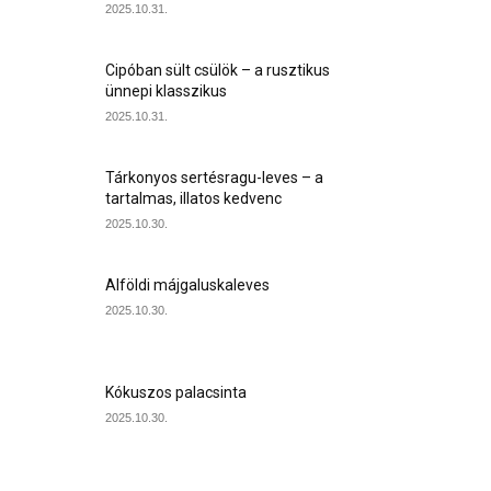
2025.10.31.
Cipóban sült csülök – a rusztikus
ünnepi klasszikus
2025.10.31.
Tárkonyos sertésragu-leves – a
tartalmas, illatos kedvenc
2025.10.30.
Alföldi májgaluskaleves
2025.10.30.
Kókuszos palacsinta
2025.10.30.