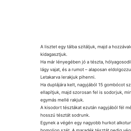
A lisztet egy tálba szitáljuk, majd a hozzával
kidagasztjuk.
Ha már lényegében jó a tészta, hólyagosodik
lágy vajat, és a rumot – alaposan eldolgozz
Letakarva lerakjuk pihenni.
Ha duplájára kelt, nagyjából 15 gombócot sz
ellapítjuk, majd szorosan fel is sodorjuk, mi
egymás mellé rakjuk.
A kisodort tésztákat ezután nagyjából fél 
hosszú tésztát sodrunk.
Egynek a végén egy nagyobb hurkot alkotun
bomoljon szét. A maradék tésztát pedig végi