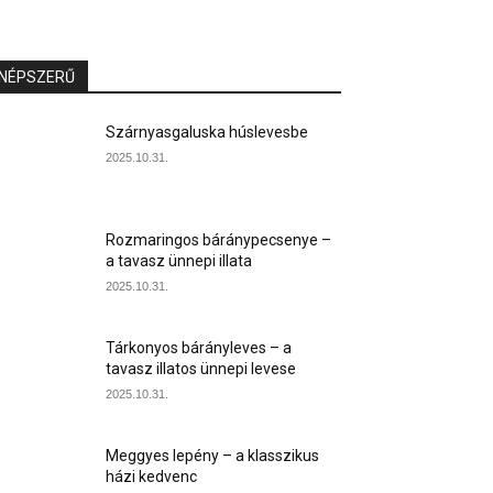
NÉPSZERŰ
Szárnyasgaluska húslevesbe
2025.10.31.
Rozmaringos báránypecsenye –
a tavasz ünnepi illata
2025.10.31.
Tárkonyos bárányleves – a
tavasz illatos ünnepi levese
2025.10.31.
Meggyes lepény – a klasszikus
házi kedvenc