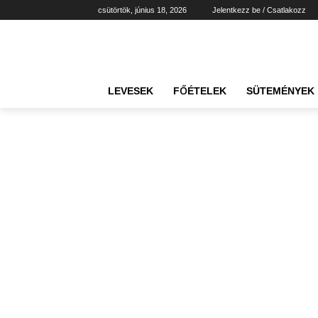
csütörtök, június 18, 2026
Jelentkezz be / Csatlakozz
LEVESEK
FŐÉTELEK
SÜTEMÉNYEK