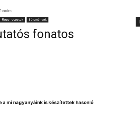
 fonatos
Retro receptek
Sütemények
utatós fonatos
de a mi nagyanyáink is készítettek hasonló