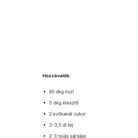
Hozzávalók:
60 dkg liszt
3 dkg élesztő
2 evőkanál cukor
3-3,5 dl tej
2-3 tojás sárgája