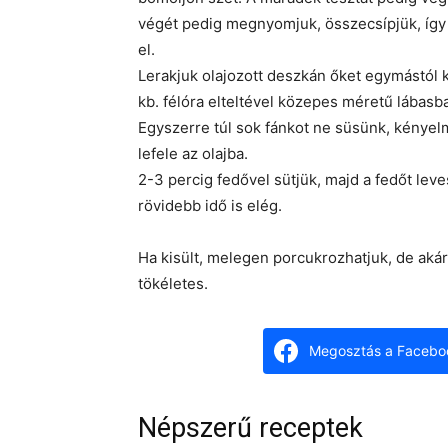
végét pedig megnyomjuk, összecsípjük, így n
el.
Lerakjuk olajozott deszkán őket egymástól 
kb. félóra elteltével közepes méretű lábasba
Egyszerre túl sok fánkot ne süsünk, kényelm
lefele az olajba.
2-3 percig fedővel sütjük, majd a fedőt lev
rövidebb idő is elég.
Ha kisült, melegen porcukrozhatjuk, de akár
tökéletes.
Megosztás a Facebo
Népszerű receptek