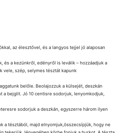
ókkal, az élesztővel, és a langyos tejjel jó alaposan
, és a kezünkről, edényről is leválik – hozzáadjuk a
uk vele, szép, selymes tésztát kapunk
aggatunk belőle. Beolajozzuk a külsejét, deszkán
nt a bejglit. Jó 10 centisre sodorjuk, lenyomkodjuk,
méteresre sodorjuk a deszkán, egyszerre három ilyen
k a tésztából, majd elnyomjuk,összecsípjük, hogy ne
g tekerjük, lényegében körbe fonjuk a hurkot. A tészta