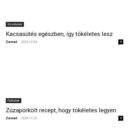
Húsételek
Kacsasütés egészben, így tökéletes lesz
Zamat
-
2024.12.04.
0
Főételek
Zúzapörkölt recept, hogy tökéletes legyen
Zamat
-
2024.11.23.
0