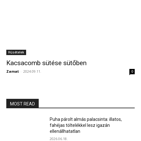
Húsételek
Kacsacomb sütése sütőben
Zamat
-
2024.09.11.
0
MOST READ
Puha párolt almás palacsinta: illatos,
fahéjas töltelékkel lesz igazán
ellenállhatatlan
2026.06.18.