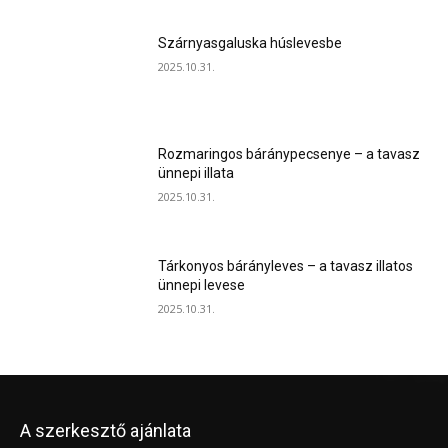
Szárnyasgaluska húslevesbe
2025.10.31.
Rozmaringos báránypecsenye – a tavasz
ünnepi illata
2025.10.31.
Tárkonyos bárányleves – a tavasz illatos
ünnepi levese
2025.10.31.
A szerkesztő ajánlata