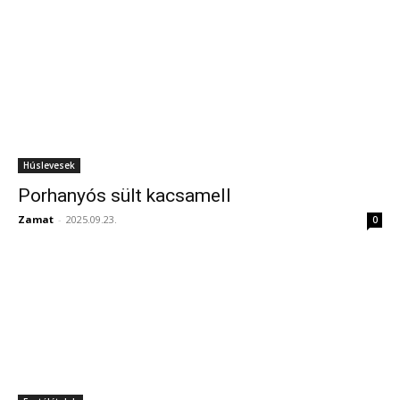
Húslevesek
Porhanyós sült kacsamell
Zamat
-
2025.09.23.
0