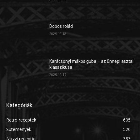
Dobos rolád
2025.10.18.
Karácsonyi mákos guba – az ünnepi asztal
klasszikusa
2025.10.17.
Kategóriák
Retro receptek
605
Sütemények
520
Nagyi receptjei
383