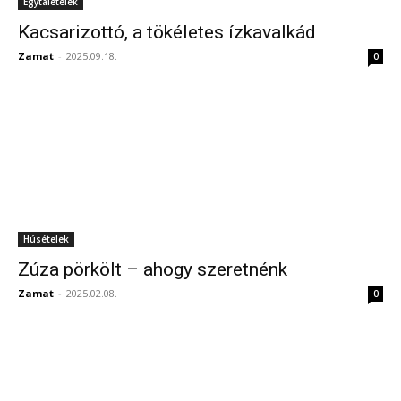
Egytálételek
Kacsarizottó, a tökéletes ízkavalkád
Zamat
-
2025.09.18.
0
Húsételek
Zúza pörkölt – ahogy szeretnénk
Zamat
-
2025.02.08.
0