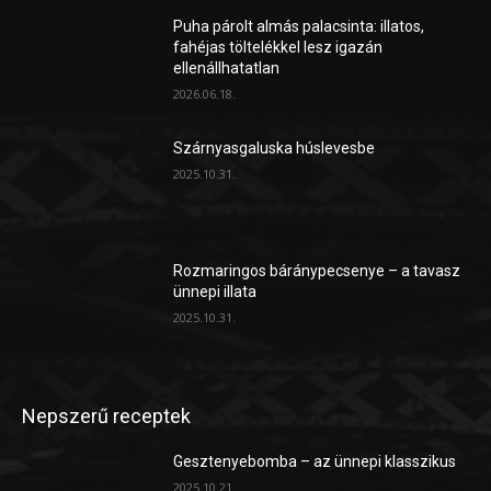
Puha párolt almás palacsinta: illatos,
fahéjas töltelékkel lesz igazán
ellenállhatatlan
2026.06.18.
Szárnyasgaluska húslevesbe
2025.10.31.
Rozmaringos báránypecsenye – a tavasz
ünnepi illata
2025.10.31.
Nepszerű receptek
Gesztenyebomba – az ünnepi klasszikus
2025.10.21.