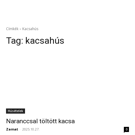
Címkék
Kacsahús
Tag:
kacsahús
Húsételek
Naranccsal töltött kacsa
Zamat
-
2025.10.27.
0