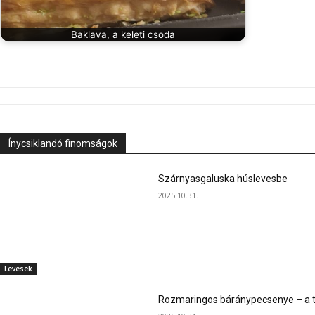
Baklava, a keleti csoda
Ínycsiklandó finomságok
Szárnyasgaluska húslevesbe
2025.10.31.
Levesek
Rozmaringos báránypecsenye – a ta