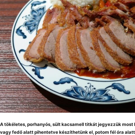
A tökéletes, porhanyós, sült kacsamell titkát jegyezzük most
vagy fedő alatt pihentetve készíthetünk el, potom fél óra alatt