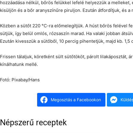
hozzáadása nélkül, bőrös felükkel lefelé helyezzük a melleket, é
kisüljön és a bőr aranyszínűre piruljon. Ezután átfordítjuk, és a 
Közben a sütőt 220 °C-ra előmelegítjük. A húst bőrös felével fe
sütjük, így belül omlós, rózsaszín marad. Ha valaki jobban átsül
Ezután kivesszük a sütőből, 10 percig pihentetjük, majd kb. 1,5
Frissen tálaljuk, köretként sült sütőtököt, párolt lilakáposztát
kínálhatunk mellé.
Fotó: Pixabay/Hans
Megosztás a Facebookon
Küldé
Népszerű receptek