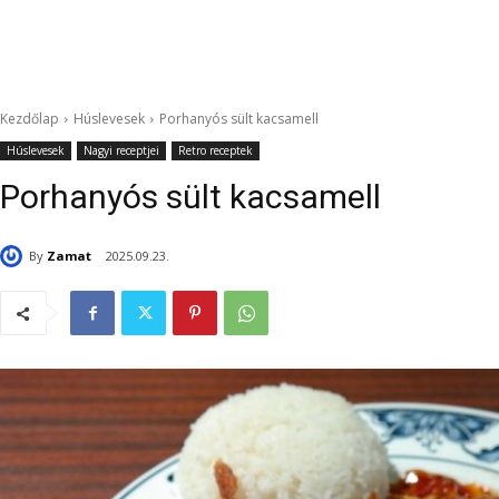
Kezdőlap
Húslevesek
Porhanyós sült kacsamell
Húslevesek
Nagyi receptjei
Retro receptek
Porhanyós sült kacsamell
By
Zamat
2025.09.23.