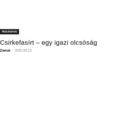
Húsételek
Csirkefasírt – egy igazi olcsóság
Zamat
-
2025.09.23.