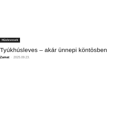
Húslevesek
Tyúkhúsleves – akár ünnepi köntösben
Zamat
-
2025.09.23.