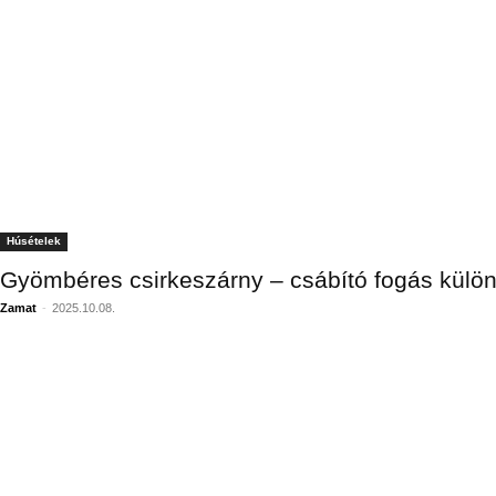
Húsételek
Gyömbéres csirkeszárny – csábító fogás külö
Zamat
-
2025.10.08.