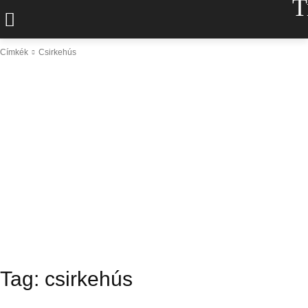
T
Címkék
Csirkehús
Tag:
csirkehús