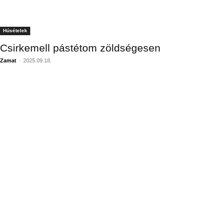
Húsételek
Csirkemell pástétom zöldségesen
Zamat
-
2025.09.18.