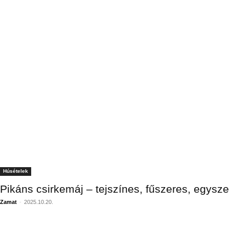
Húsételek
Pikáns csirkemáj – tejszínes, fűszeres, egysz
Zamat
-
2025.10.20.