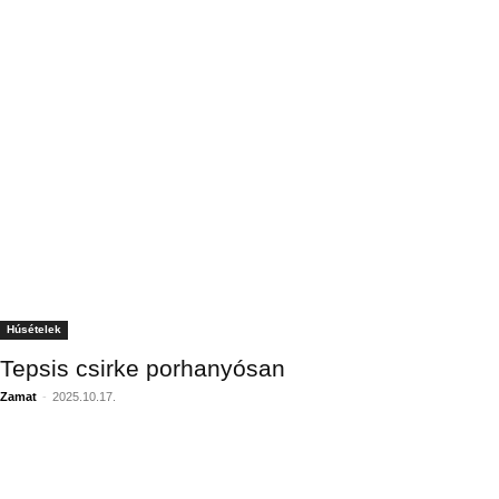
Húsételek
Tepsis csirke porhanyósan
Zamat
-
2025.10.17.