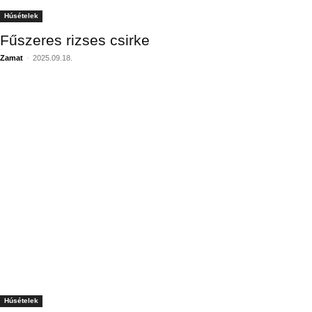
Húsételek
Fűszeres rizses csirke
Zamat
-
2025.09.18.
Húsételek