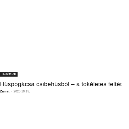
Húsételek
Húspogácsa csibehúsból – a tökéletes feltét
Zamat
-
2025.10.15.