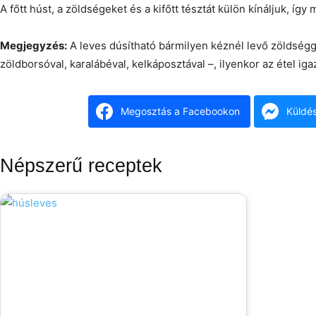
A főtt húst, a zöldségeket és a kifőtt tésztát külön kínáljuk, íg
Megjegyzés:
A leves dúsítható bármilyen kéznél levő zöldségge
zöldborsóval, karalábéval, kelkáposztával –, ilyenkor az étel iga
Megosztás a Facebookon
Küldé
Népszerű receptek