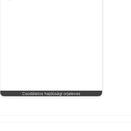
Csodálatos hajdúsági orjaleves