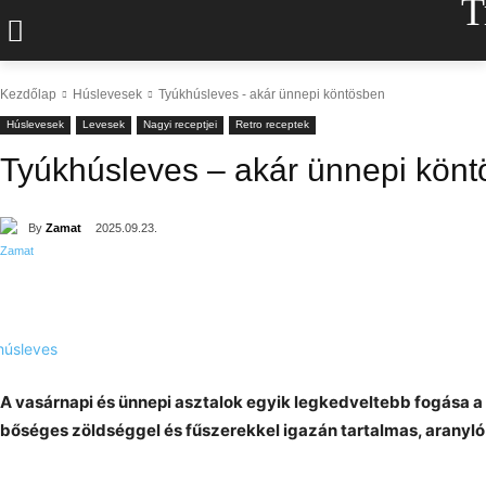
T
Kezdőlap
Húslevesek
Tyúkhúsleves - akár ünnepi köntösben
Húslevesek
Levesek
Nagyi receptjei
Retro receptek
Tyúkhúsleves – akár ünnepi kön
By
Zamat
2025.09.23.
A vasárnapi és ünnepi asztalok egyik legkedveltebb fogása a
bőséges zöldséggel és fűszerekkel igazán tartalmas, aranyló 