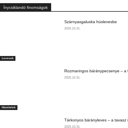
Ínycsiklandó finomságok
Szárnyasgaluska húslevesbe
2025.10.31.
Levesek
Rozmaringos báránypecsenye – a ta
2025.10.31.
Húsételek
Tárkonyos bárányleves – a tavasz i
2025.10.31.