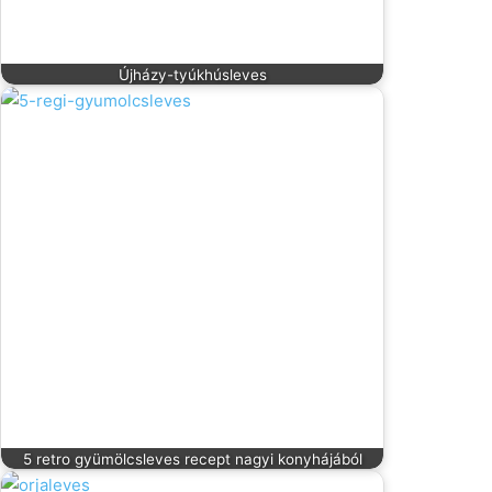
Újházy-tyúkhúsleves
5 retro gyümölcsleves recept nagyi konyhájából