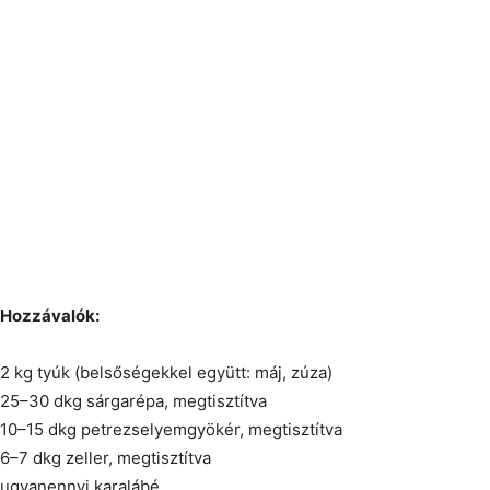
Hozzávalók:
2 kg tyúk (belsőségekkel együtt: máj, zúza)
25–30 dkg sárgarépa, megtisztítva
10–15 dkg petrezselyemgyökér, megtisztítva
6–7 dkg zeller, megtisztítva
ugyanennyi karalábé