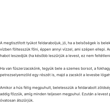
A megtisztított tyúkot feldaraboljuk, jó, ha a belsőségek is be
vízben föltesszük főni, éppen annyi vízzel, ami szépen ellepi. A
habot leszedjük (ha később leszűrjük a levest, ez nem feltétlen
Ha van fűszerzacskónk, tegyük bele a szemes borsot, a fokhag
petrezselyemzöld egy részét is, majd a zacskót a levesbe lógat
Amikor a hús félig megpuhult, beletesszük a feldarabolt zöldsé
addig főzzük, amíg minden teljesen megpuhul. Ezután a levest 
óvatosan átszűrjük.