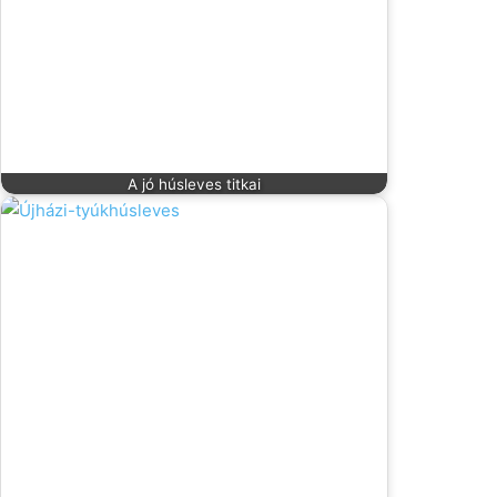
A jó húsleves titkai