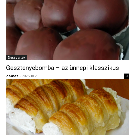
Desszertek
Gesztenyebomba – az ünnepi klasszikus
Zamat
-
2025.10.21.
0