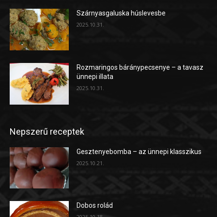
Szárnyasgaluska húslevesbe
2025.10.31.
Rozmaringos báránypecsenye – a tavasz
ünnepi illata
2025.10.31.
Nepszerű receptek
Gesztenyebomba – az ünnepi klasszikus
2025.10.21.
Dobos rolád
2025.10.18.