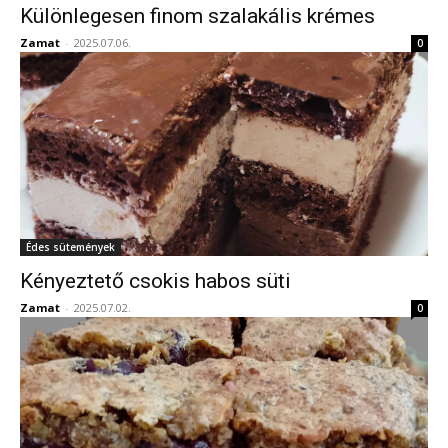
Különlegesen finom szalakális krémes
Zamat
-
2025.07.06.
0
Édes sütemények
Kényeztető csokis habos süti
Zamat
-
2025.07.02.
0