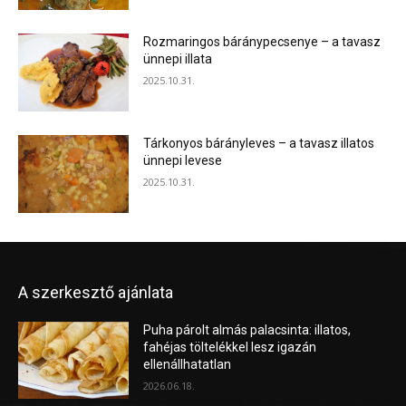
Rozmaringos báránypecsenye – a tavasz
ünnepi illata
2025.10.31.
Tárkonyos bárányleves – a tavasz illatos
ünnepi levese
2025.10.31.
A szerkesztő ajánlata
Puha párolt almás palacsinta: illatos,
fahéjas töltelékkel lesz igazán
ellenállhatatlan
2026.06.18.