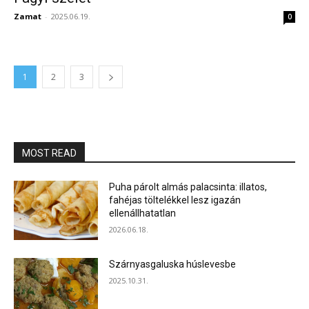
Zamat
-
2025.06.19.
0
1
2
3
MOST READ
Puha párolt almás palacsinta: illatos,
fahéjas töltelékkel lesz igazán
ellenállhatatlan
2026.06.18.
Szárnyasgaluska húslevesbe
2025.10.31.