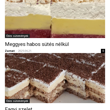
Édes sütemények
Meggyes habos sütés nélkül
Zamat
-
2025.06.21.
0
Édes sütemények
Fagyi szelet