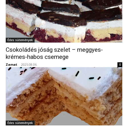
Édes sütemények
Csokoládés jóság szelet – meggyes-
krémes-habos csemege
Zamat
-
2025.08.06.
0
Édes sütemények