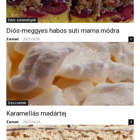
Édes sütemények
Diós-meggyes habos süti mama módra
Zamat
-
2025.06.30.
0
Desszertek
Karamellás madártej
Zamat
-
2025.06.26.
0