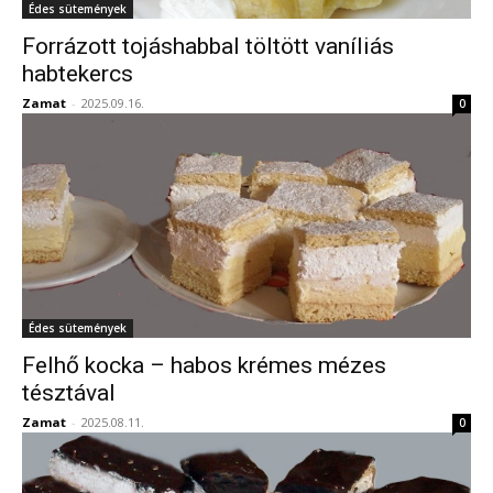
Édes sütemények
Forrázott tojáshabbal töltött vaníliás
habtekercs
Zamat
-
2025.09.16.
0
Édes sütemények
Felhő kocka – habos krémes mézes
tésztával
Zamat
-
2025.08.11.
0