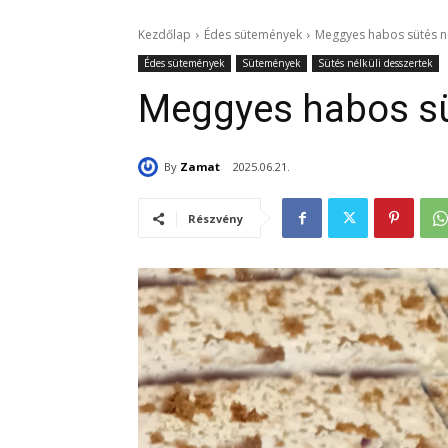
Kezdőlap
Édes sütemények
Meggyes habos sütés n
Édes sütemények
Sütemények
Sütés nélküli desszertek
Meggyes habos sü
By
Zamat
2025.06.21.
Részvény