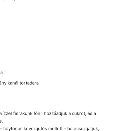
la
ány kanál tortadara
vízzel felrakunk főni, hozzáadjuk a cukrot, és a
s.
 – folytonos kevergetés mellett – belecsurgatjuk,