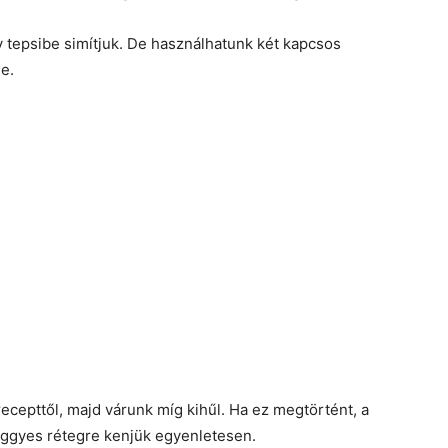
y tepsibe simítjuk. De használhatunk két kapcsos
le.
ecepttől, majd várunk míg kihűl. Ha ez megtörtént, a
meggyes rétegre kenjük egyenletesen.