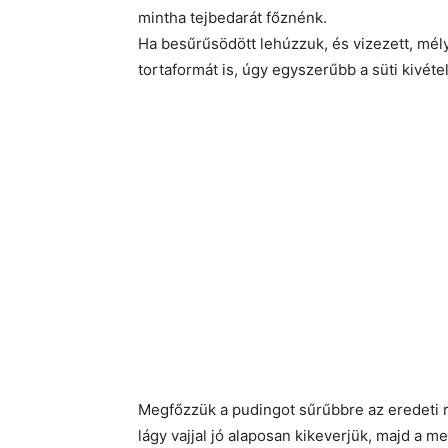
mintha tejbedarát főznénk.
Ha besűrűsödött lehúzzuk, és vizezett, mél
tortaformát is, úgy egyszerűbb a süti kivéte
Megfőzzük a pudingot sűrűbbre az eredeti r
lágy vajjal jó alaposan kikeverjük, majd a 