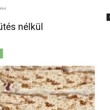
élkül
tés nélkül