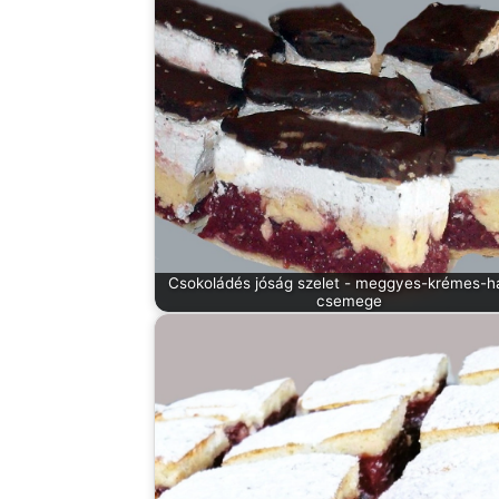
Csokoládés jóság szelet - meggyes-krémes-h
csemege