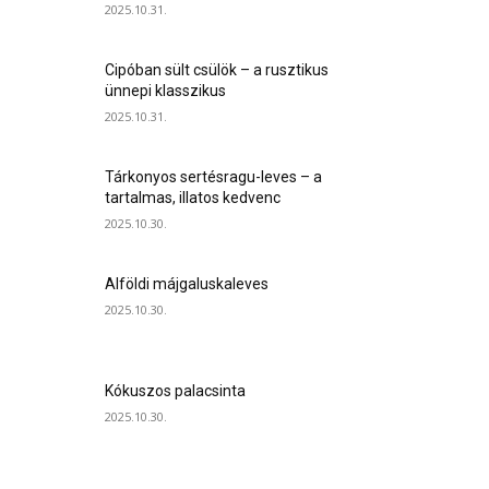
2025.10.31.
Cipóban sült csülök – a rusztikus
ünnepi klasszikus
2025.10.31.
Tárkonyos sertésragu-leves – a
tartalmas, illatos kedvenc
2025.10.30.
Alföldi májgaluskaleves
2025.10.30.
Kókuszos palacsinta
2025.10.30.