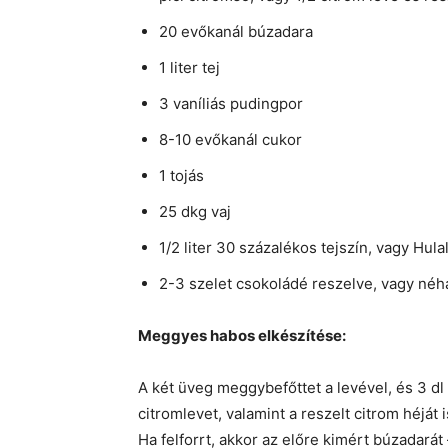
20 evőkanál búzadara
1 liter tej
3 vaníliás pudingpor
8-10 evőkanál cukor
1 tojás
25 dkg vaj
1/2 liter 30 százalékos tejszín, vagy Hula
2-3 szelet csokoládé reszelve, vagy néh
Meggyes habos elkészítése:
A két üveg meggybefőttet a levével, és 3 dl 
citromlevet, valamint a reszelt citrom héját i
Ha felforrt, akkor az előre kimért búzadarát