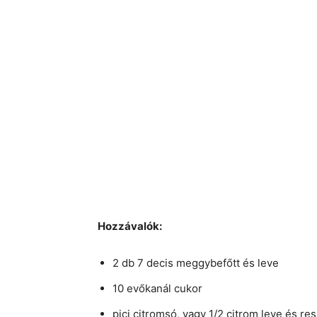
Hozzávalók:
2 db 7 decis meggybefőtt és leve
10 evőkanál cukor
pici citromsó, vagy 1/2 citrom leve és res