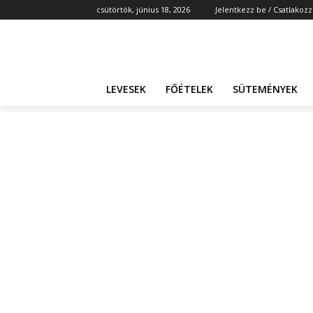
csütörtök, június 18, 2026
Jelentkezz be / Csatlakozz
LEVESEK
FŐÉTELEK
SÜTEMÉNYEK