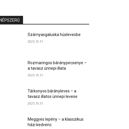
NÉPSZERŰ
Szárnyasgaluska húslevesbe
2025.10.31.
Rozmaringos báránypecsenye –
a tavasz ünnepi illata
2025.10.31.
Tárkonyos bárányleves – a
tavasz illatos ünnepi levese
2025.10.31.
Meggyes lepény – a klasszikus
házi kedvenc