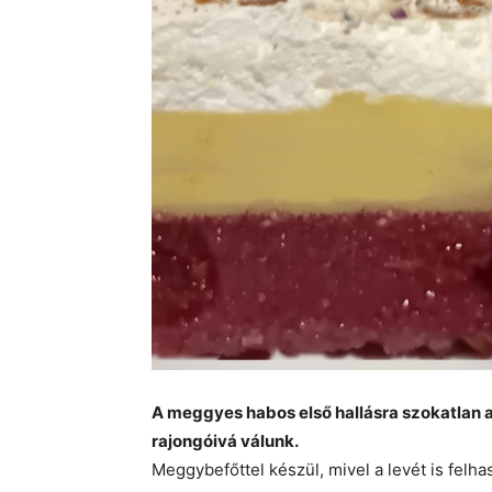
A meggyes habos első hallásra szokatlan 
rajongóivá válunk.
Meggybefőttel készül, mivel a levét is felha