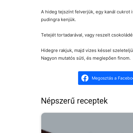
A hideg tejszínt felverjük, egy kanál cukro
pudingra kenjük.
Tetejét tortadarával, vagy reszelt csokoládé
Hidegre rakjuk, majd vizes késsel szeleteljü
Nagyon mutatós süti, és meglepően finom.
Megosztás a Facebo
Népszerű receptek