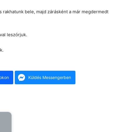
t is rakhatunk bele, majd zárásként a már megdermedt
val leszórjuk.
k.
okon
Küldés Messengerben