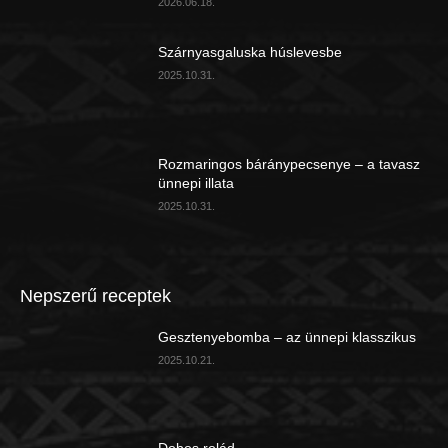
2026.06.18.
Szárnyasgaluska húslevesbe
2025.10.31.
Rozmaringos báránypecsenye – a tavasz
ünnepi illata
2025.10.31.
Nepszerű receptek
Gesztenyebomba – az ünnepi klasszikus
2025.10.21.