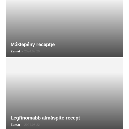
Máklepény receptje
Zamat
-
2024.07.20.
Legfinomabb almáspite recept
Zamat
-
2024.08.22.