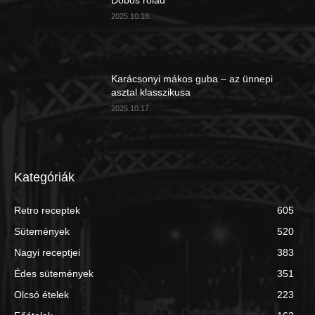
Dobos rolád
2025.10.18.
Karácsonyi mákos guba – az ünnepi
asztal klasszikusa
2025.10.17.
Kategóriák
Retro receptek
605
Sütemények
520
Nagyi receptjei
383
Édes sütemények
351
Olcsó ételek
223