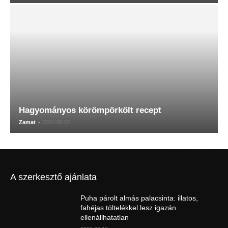
Hagyományos körömpörkölt recept
Zamat
-
2024.08.02.
A szerkesztő ajánlata
Puha párolt almás palacsinta: illatos,
fahéjas töltelékkel lesz igazán
ellenállhatatlan