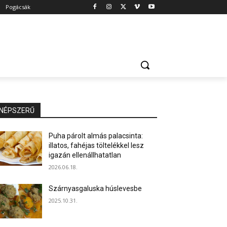
Pogácsák
NÉPSZERŰ
Puha párolt almás palacsinta:
illatos, fahéjas töltelékkel lesz
igazán ellenállhatatlan
2026.06.18.
Szárnyasgaluska húslevesbe
2025.10.31.