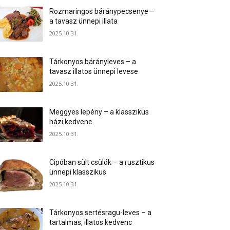
Rozmaringos báránypecsenye –
a tavasz ünnepi illata
2025.10.31.
Tárkonyos bárányleves – a
tavasz illatos ünnepi levese
2025.10.31.
Meggyes lepény – a klasszikus
házi kedvenc
2025.10.31.
Cipóban sült csülök – a rusztikus
ünnepi klasszikus
2025.10.31.
Tárkonyos sertésragu-leves – a
tartalmas, illatos kedvenc