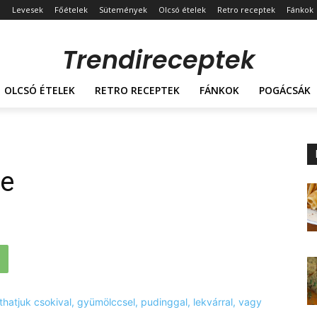
Levesek
Főételek
Sütemények
Olcsó ételek
Retro receptek
Fánkok
Trendireceptek
OLCSÓ ÉTELEK
RETRO RECEPTEK
FÁNKOK
POGÁCSÁK
je