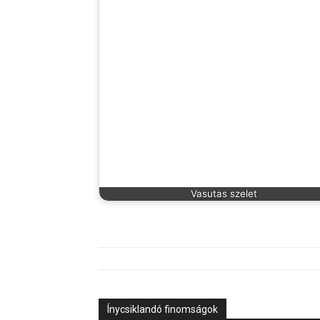
Vasutas szelet
Ínycsiklandó finomságok