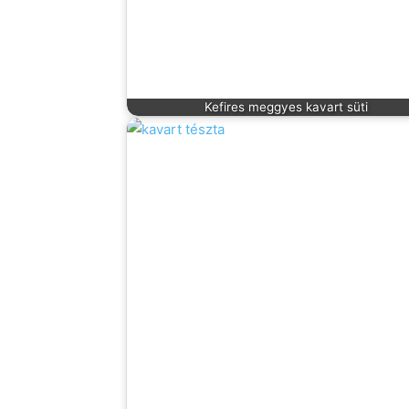
Kefires meggyes kavart süti