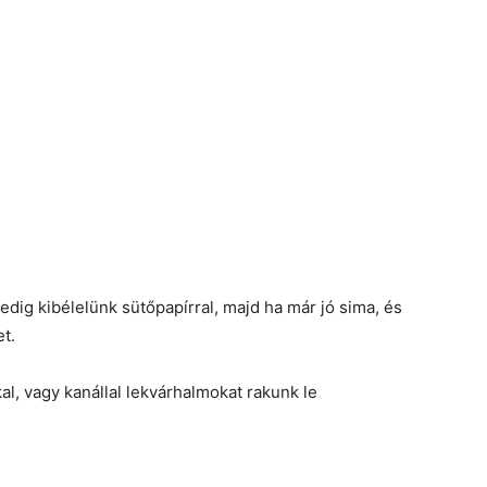
pedig kibélelünk sütőpapírral, majd ha már jó sima, és
t.
l, vagy kanállal lekvárhalmokat rakunk le