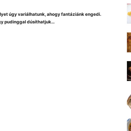
yet úgy variálhatunk, ahogy fantáziánk engedi.
gy pudinggal dúsíthatjuk…