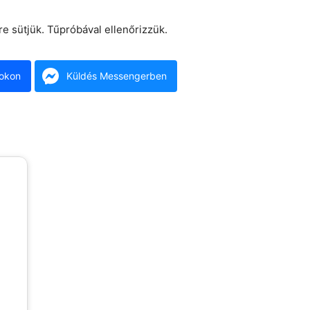
re sütjük. Tűpróbával ellenőrizzük.
okon
Küldés Messengerben