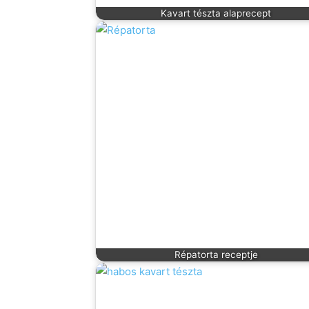
Kavart tészta alaprecept
Répatorta receptje