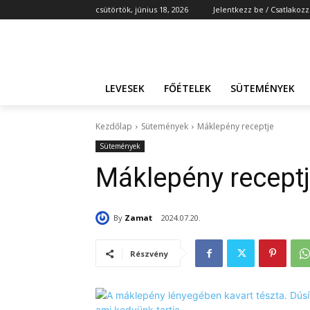
csütörtök, június 18, 2026
Jelentkezz be / Csatlakozz
LEVESEK
FŐÉTELEK
SÜTEMÉNYEK
Kezdőlap
Sütemények
Máklepény receptje
Sütemények
Máklepény recept
By
Zamat
2024.07.20.
Részvény