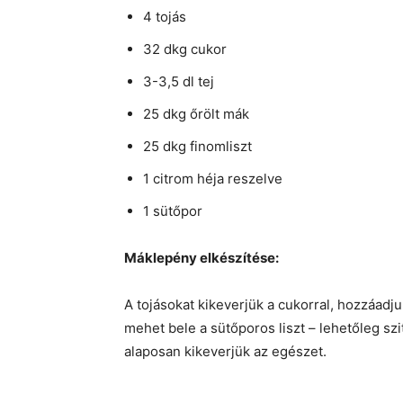
4 tojás
32 dkg cukor
3-3,5 dl tej
25 dkg őrölt mák
25 dkg finomliszt
1 citrom héja reszelve
1 sütőpor
Máklepény elkészítése:
A tojásokat kikeverjük a cukorral, hozzáadjuk 
mehet bele a sütőporos liszt – lehetőleg szi
alaposan kikeverjük az egészet.