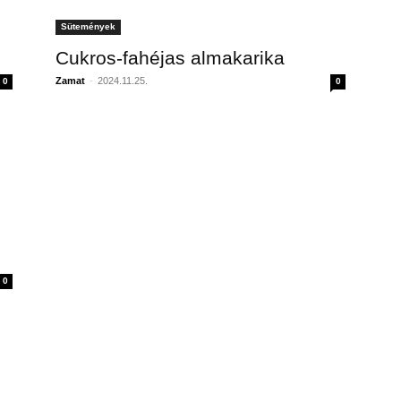
Sütemények
Cukros-fahéjas almakarika
Zamat
-
2024.11.25.
0
0
0