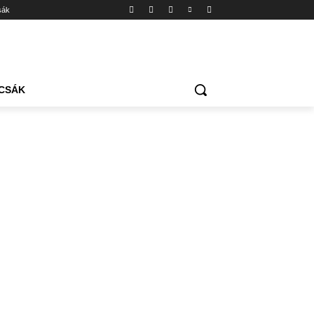
sák
CSÁK