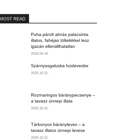
MOST READ
Puha párolt almás palacsinta:
illatos, fahéjas töltelékkel lesz
igazán ellenállhatatlan
2026.06.18.
Szárnyasgaluska húslevesbe
2025.10.31.
Rozmaringos báránypecsenye –
a tavasz ünnepi illata
2025.10.31.
Tárkonyos bárányleves – a
tavasz illatos ünnepi levese
2025.10.31.