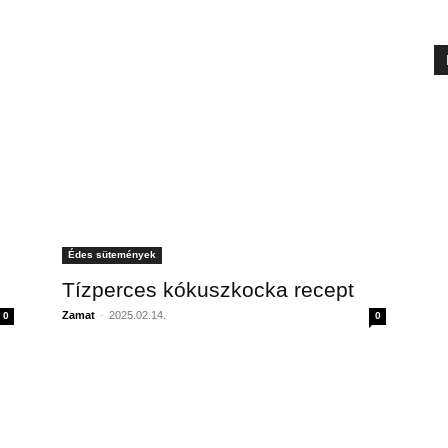
Édes sütemények
Tízperces kókuszkocka recept
Zamat
-
2025.02.14.
0
0