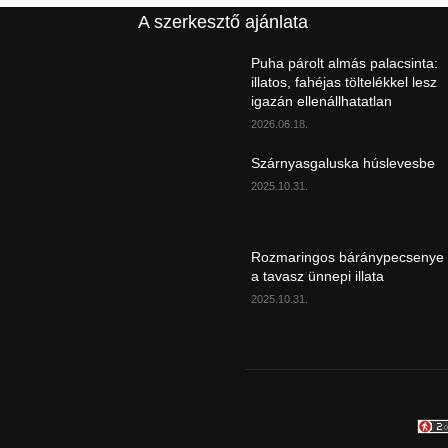
A szerkesztő ajánlata
Puha párolt almás palacsinta:
illatos, fahéjas töltelékkel lesz
igazán ellenállhatatlan
2026.06.18.
Szárnyasgaluska húslevesbe
2025.10.31.
Rozmaringos báránypecsenye
a tavasz ünnepi illata
2025.10.31.