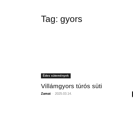
Tag:
gyors
Édes sütemények
Villámgyors túrós süti
Zamat
-
2025.03.14.