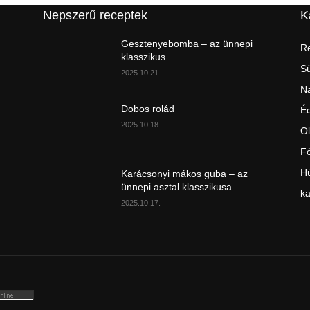
Nepszerű receptek
K
Gesztenyebomba – az ünnepi
Re
klasszikus
S
2025.10.21.
Na
Dobos rolád
É
2025.10.18.
Ol
Fő
Hú
Karácsonyi mákos guba – az
 –
ünnepi asztal klasszikusa
ka
2025.10.17.