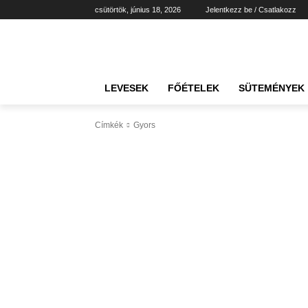
csütörtök, június 18, 2026
Jelentkezz be / Csatlakozz
LEVESEK
FŐÉTELEK
SÜTEMÉNYEK
Címkék
Gyors