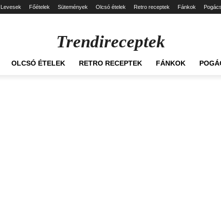
Levesek
Főételek
Sütemények
Olcsó ételek
Retro receptek
Fánkok
Pogác
Trendireceptek
OLCSÓ ÉTELEK
RETRO RECEPTEK
FÁNKOK
POGÁ