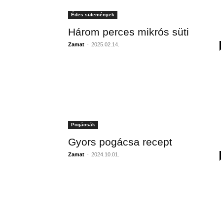
Édes sütemények
Három perces mikrós süti
Zamat
-
2025.02.14.
Pogácsák
Gyors pogácsa recept
Zamat
-
2024.10.01.