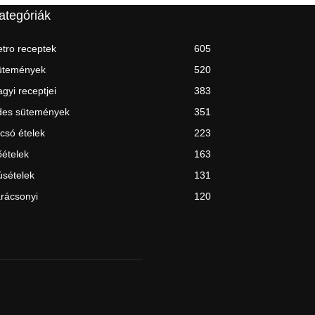
ategóriák
tro receptek
605
ütemények
520
gyi receptjei
383
des sütemények
351
csó ételek
223
ételek
163
sételek
131
rácsonyi
120