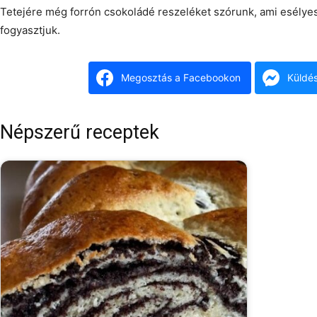
Tetejére még forrón csokoládé reszeléket szórunk, ami esélye
fogyasztjuk.
Megosztás a Facebookon
Küldé
Népszerű receptek