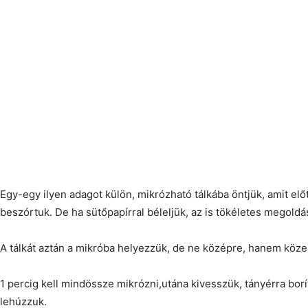
Egy-egy ilyen adagot külön, mikrózható tálkába öntjük, amit előt
beszórtuk. De ha sütőpapírral béleljük, az is tökéletes megoldá
A tálkát aztán a mikróba helyezzük, de ne középre, hanem köze
1 percig kell mindössze mikrózni,utána kivesszük, tányérra borí
lehúzzuk.