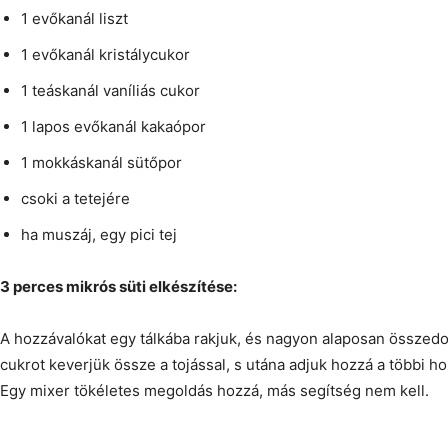
1 evőkanál liszt
1 evőkanál kristálycukor
1 teáskanál vaníliás cukor
1 lapos evőkanál kakaópor
1 mokkáskanál sütőpor
csoki a tetejére
ha muszáj, egy pici tej
3 perces mikrós süti elkészítése:
A hozzávalókat egy tálkába rakjuk, és nagyon alaposan összed
cukrot keverjük össze a tojással, s utána adjuk hozzá a többi ho
Egy mixer tökéletes megoldás hozzá, más segítség nem kell.