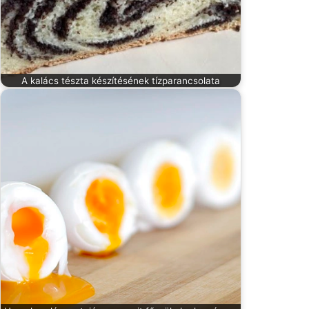
A kalács tészta készítésének tízparancsolata