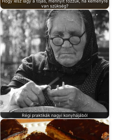
Hogy lesz lágy a tojás, mennyit főzzük, ha keményre
van szükség?
Régi praktikák nagyi konyhájából