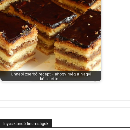
Ünnepi zserbó recept - ahogy még a Nagyi
készítette...
Ínycsiklandó finomságok