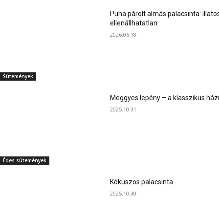
Puha párolt almás palacsinta: illato
ellenállhatatlan
2026.06.18.
Sütemények
Meggyes lepény – a klasszikus ház
2025.10.31.
Édes sütemények
Kókuszos palacsinta
2025.10.30.