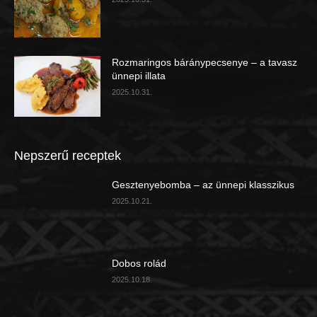
Rozmaringos báránypecsenye – a tavasz
ünnepi illata
2025.10.31.
Nepszerű receptek
Gesztenyebomba – az ünnepi klasszikus
2025.10.21.
Dobos rolád
2025.10.18.