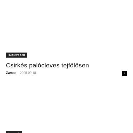
Húslevesek
Csirkés palócleves tejfölösen
Zamat
-
2025.09.18.
0