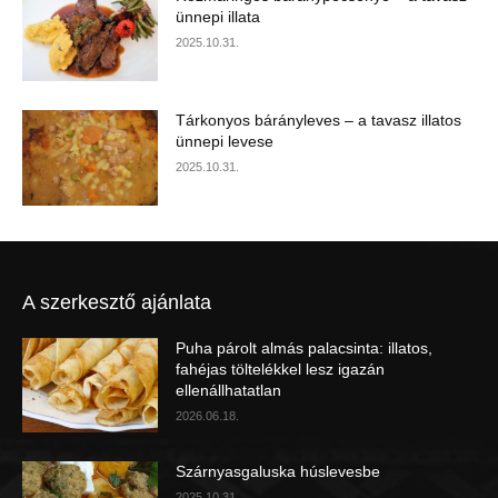
ünnepi illata
2025.10.31.
Tárkonyos bárányleves – a tavasz illatos
ünnepi levese
2025.10.31.
A szerkesztő ajánlata
Puha párolt almás palacsinta: illatos,
fahéjas töltelékkel lesz igazán
ellenállhatatlan
2026.06.18.
Szárnyasgaluska húslevesbe
2025.10.31.