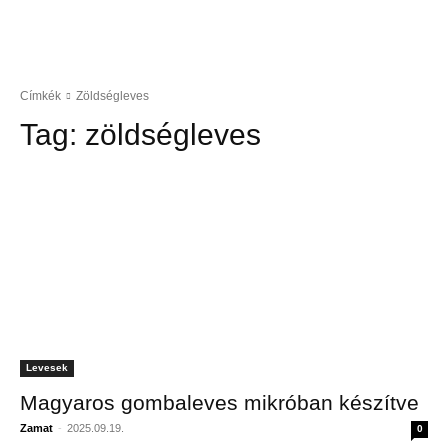
Címkék
Zöldségleves
Tag:
zöldségleves
Levesek
Magyaros gombaleves mikróban készítve
Zamat
-
2025.09.19.
0