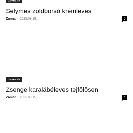
Levesek
Selymes zöldborsó krémleves
Zamat
-
2025.09.18.
0
Levesek
Zsenge karalábéleves tejfölösen
Zamat
-
2025.09.15.
0