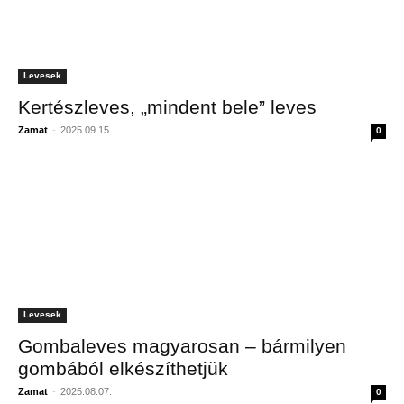
Levesek
Kertészleves, „mindent bele” leves
Zamat
-
2025.09.15.
0
Levesek
Gombaleves magyarosan – bármilyen
gombából elkészíthetjük
Zamat
-
2025.08.07.
0