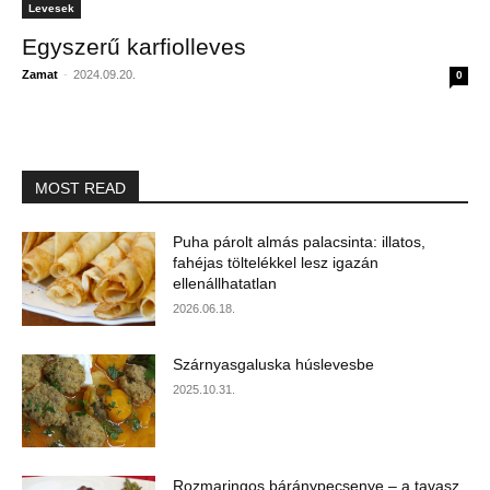
Levesek
Egyszerű karfiolleves
Zamat
-
2024.09.20.
0
MOST READ
Puha párolt almás palacsinta: illatos,
fahéjas töltelékkel lesz igazán
ellenállhatatlan
2026.06.18.
Szárnyasgaluska húslevesbe
2025.10.31.
Rozmaringos báránypecsenye – a tavasz