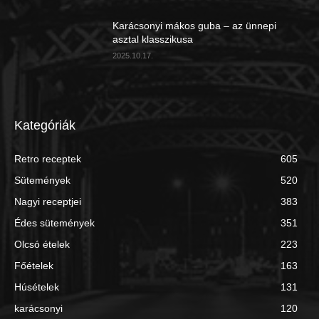
Karácsonyi mákos guba – az ünnepi
asztal klasszikusa
2025.10.17.
Kategóriák
Retro receptek
605
Sütemények
520
Nagyi receptjei
383
Édes sütemények
351
Olcsó ételek
223
Főételek
163
Húsételek
131
karácsonyi
120