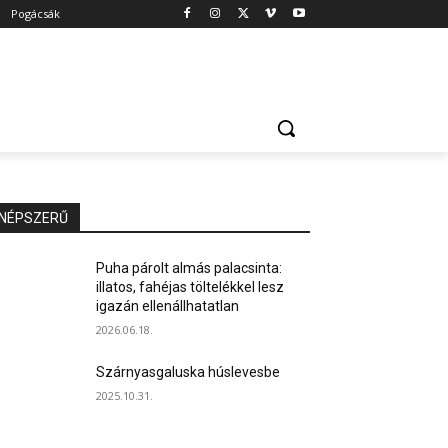
Pogácsák
NÉPSZERŰ
Puha párolt almás palacsinta:
illatos, fahéjas töltelékkel lesz
igazán ellenállhatatlan
2026.06.18.
Szárnyasgaluska húslevesbe
2025.10.31.