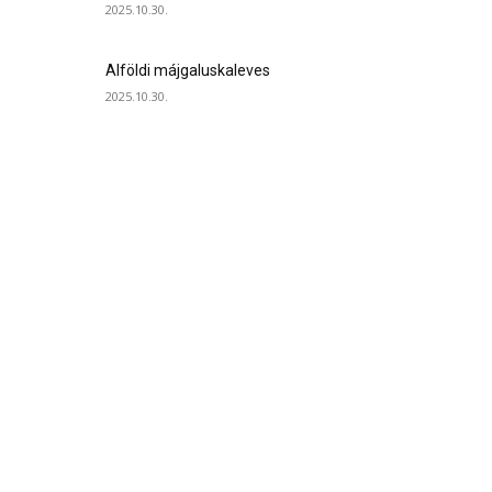
2025.10.30.
Alföldi májgaluskaleves
2025.10.30.