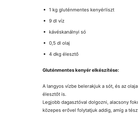
1 kg gluténmentes kenyérliszt
9 dl víz
kávéskanálnyi só
0,5 dl olaj
4 dkg élesztő
Gluténmentes kenyér elkészítése:
A langyos vízbe belerakjuk a sót, és az olaj
élesztőt is.
Legjobb dagasztóval dolgozni, alacsony foko
közepes erővel folytatjuk addig, amíg a tész