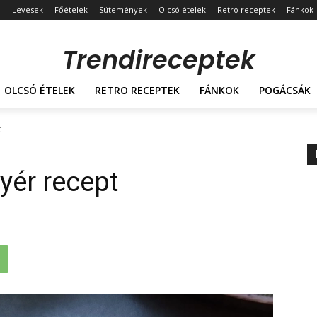
Levesek
Főételek
Sütemények
Olcsó ételek
Retro receptek
Fánkok
Trendireceptek
OLCSÓ ÉTELEK
RETRO RECEPTEK
FÁNKOK
POGÁCSÁK
t
yér recept