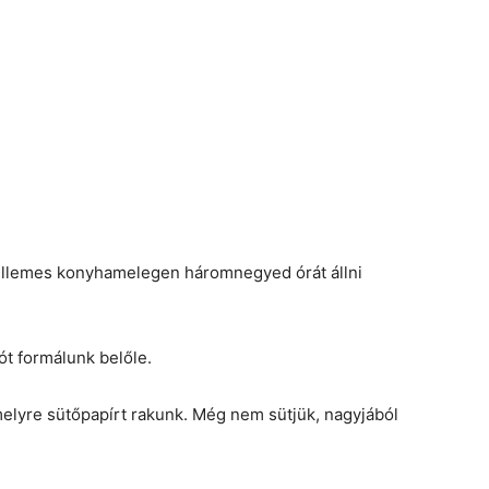
s kellemes konyhamelegen háromnegyed órát állni
pót formálunk belőle.
melyre sütőpapírt rakunk. Még nem sütjük, nagyjából