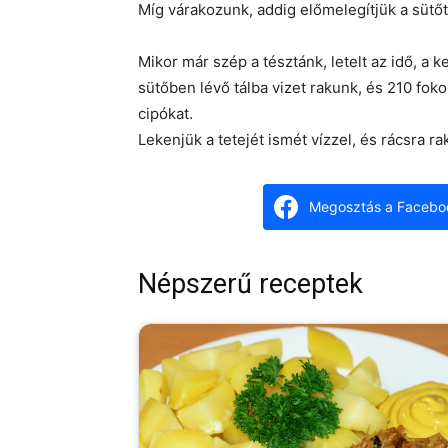
Míg várakozunk, addig előmelegítjük a sütőt,
Mikor már szép a tésztánk, letelt az idő, a k
sütőben lévő tálba vizet rakunk, és 210 fok
cipókat.
Lekenjük a tetejét ismét vízzel, és rácsra rak
Megosztás a Facebo
Népszerű receptek