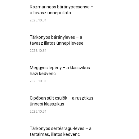
Rozmaringos báránypecsenye –
a tavasz ünnepi illata
2025.10.31.
Tárkonyos bárányleves – a
tavasz illatos ünnepi levese
2025.10.31.
Meggyes lepény – a klasszikus
házi kedvenc
2025.10.31.
Cipóban sült csülök – a rusztikus
ünnepi klasszikus
2025.10.31.
Tárkonyos sertésragu-leves – a
tartalmas, illatos kedvenc