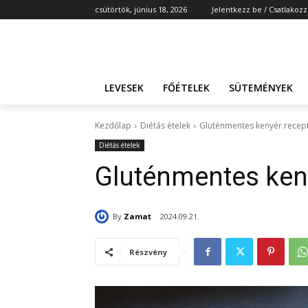
csütörtök, június 18, 2026
Jelentkezz be / Csatlakozz
LEVESEK
FŐÉTELEK
SÜTEMÉNYEK
Kezdőlap
Diétás ételek
Gluténmentes kenyér recep
Diétás ételek
Gluténmentes ken
By
Zamat
2024.09.21.
Részvény