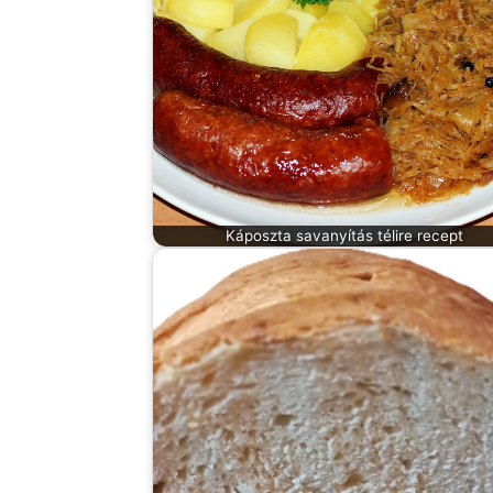
Káposzta savanyítás télire recept