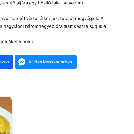
 a sütő aljára egy hőálló tálat helyezünk.
enyér tetejét vízzel átkenjük, tetejét megvágjuk. A
on nagyjából háromnegyed óra alatt készre sütjük a
juk őket kihűlni.
okon
Küldés Messengerben