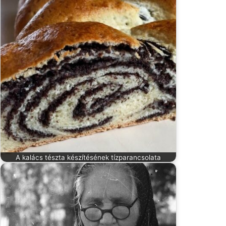
A kalács tészta készítésének tízparancsolata