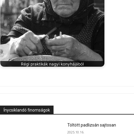
Régi praktikák nagyi konyhájából
Ínycsiklandó finomságok
Töltött padlizsán sajtosan
2025.10.16.