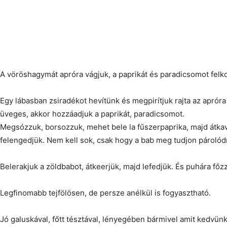
A vöröshagymát apróra vágjuk, a paprikát és paradicsomot felk
Egy lábasban zsiradékot hevítünk és megpirítjuk rajta az aprór
üveges, akkor hozzáadjuk a paprikát, paradicsomot.
Megsózzuk, borsozzuk, mehet bele la fűszerpaprika, majd átkava
felengedjük. Nem kell sok, csak hogy a bab meg tudjon párolód
Belerakjuk a zöldbabot, átkeerjük, majd lefedjük. És puhára főz
Legfinomabb tejfölösen, de persze anélkül is fogyasztható.
Jó galuskával, főtt tésztával, lényegében bármivel amit kedvünk 