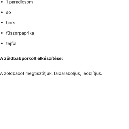
1 paradicsom
só
bors
fűszerpaprika
tejföl
A zöldbabpörkölt elkészítése:
A zöldbabot megtisztítjuk, faldaraboljuk, leöblítjük.