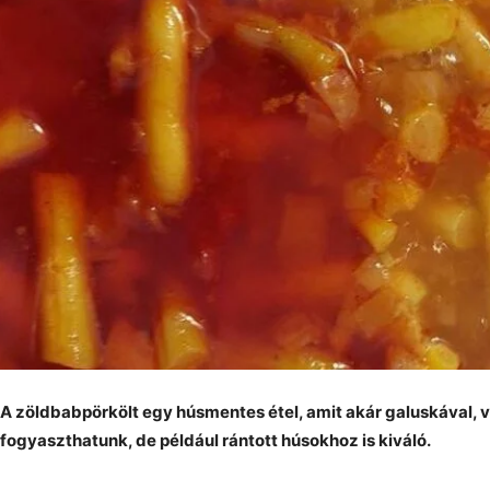
A zöldbabpörkölt egy húsmentes étel, amit akár galuskával, va
fogyaszthatunk, de például rántott húsokhoz is kiváló.