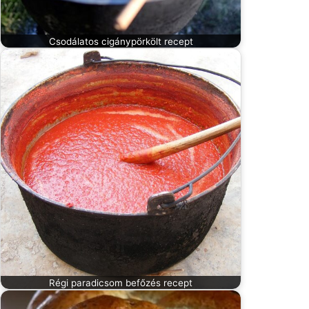
Csodálatos cigánypörkölt recept
Régi paradicsom befőzés recept