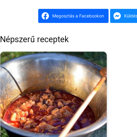
Megosztás a Facebookon
Küldé
Népszerű receptek