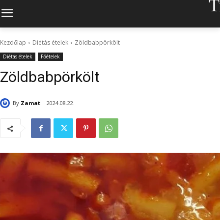
T
Kezdőlap
Diétás ételek
Zöldbabpörkölt
Diétás ételek
Főételek
Zöldbabpörkölt
By
Zamat
2024.08.22.