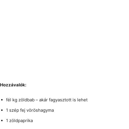
Hozzávalók:
fél kg zöldbab – akár fagyasztott is lehet
1 szép fej vöröshagyma
1 zöldpaprika