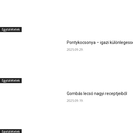
Egytálételek
Pontykocsonya – igazi különlegess
2025.09.29.
Egytálételek
Gombás lecsó nagyi receptjeiből
2025.09.19.
Egytálételek