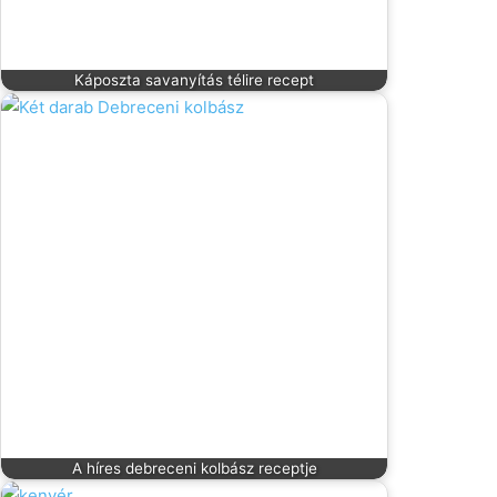
Káposzta savanyítás télire recept
A híres debreceni kolbász receptje