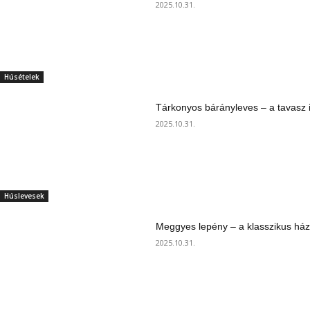
2025.10.31.
Húsételek
Tárkonyos bárányleves – a tavasz i
2025.10.31.
Húslevesek
Meggyes lepény – a klasszikus ház
2025.10.31.