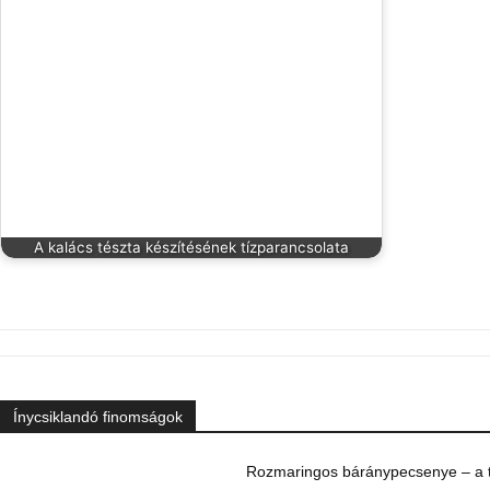
A kalács tészta készítésének tízparancsolata
Ínycsiklandó finomságok
Rozmaringos báránypecsenye – a ta