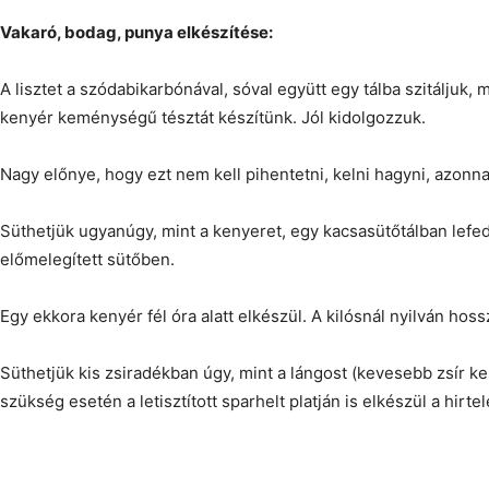
Vakaró, bodag, punya elkészítése:
A lisztet a szódabikarbónával, sóval együtt egy tálba szitáljuk, 
kenyér keménységű tésztát készítünk. Jól kidolgozzuk.
Nagy előnye, hogy ezt nem kell pihentetni, kelni hagyni, azonna
Süthetjük ugyanúgy, mint a kenyeret, egy kacsasütőtálban lefed
előmelegített sütőben.
Egy ekkora kenyér fél óra alatt elkészül. A kilósnál nyilván hoss
Süthetjük kis zsiradékban úgy, mint a lángost (kevesebb zsír kel
szükség esetén a letisztított sparhelt platján is elkészül a hirte