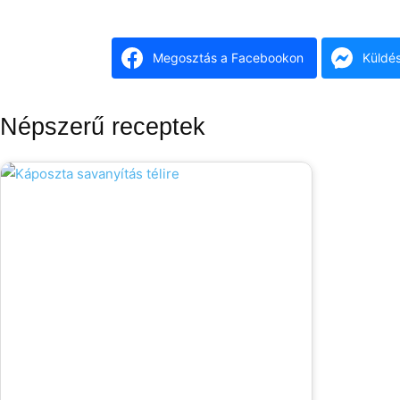
Megosztás a Facebookon
Küldé
Népszerű receptek