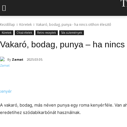
T
Kezdőlap
Köretek
Vakaró, bodag, punya - ha nincs otthon élesztő
Köretek
Olcsó ételek
Retro receptek
Sós sütemények
Vakaró, bodag, punya – ha nincs 
By
Zamat
2025.03.05.
A vakaró, bodag, más néven punya egy roma kenyérféle. Van aho
eredetihez szódabikarbónát használnak.