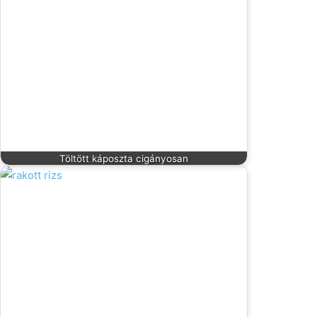
Töltött káposzta cigányosan