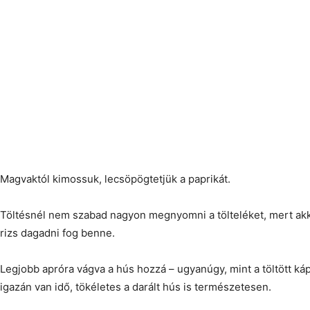
Magvaktól kimossuk, lecsöpögtetjük a paprikát.
Töltésnél nem szabad nagyon megnyomni a tölteléket, mert akk
rizs dagadni fog benne.
Legjobb apróra vágva a hús hozzá – ugyanúgy, mint a töltött k
igazán van idő, tökéletes a darált hús is természetesen.