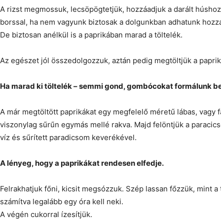
A rizst megmossuk, lecsöpögtetjük, hozzáadjuk a darált húshoz
borssal, ha nem vagyunk biztosak a dolgunkban adhatunk hozzá 
De biztosan anélkül is a paprikában marad a töltelék.
Az egészet jól összedolgozzuk, aztán pedig megtöltjük a paprik
Ha marad ki töltelék – semmi gond, gombócokat formálunk be
A már megtöltött paprikákat egy megfelelő méretű lábas, vagy f
viszonylag sűrűn egymás mellé rakva. Majd felöntjük a paracicso
víz és sűrített paradicsom keverékével.
A lényeg, hogy a paprikákat rendesen elfedje.
Felrakhatjuk főni, kicsit megsózzuk. Szép lassan főzzük, mint a t
számítva legalább egy óra kell neki.
A végén cukorral ízesítjük.