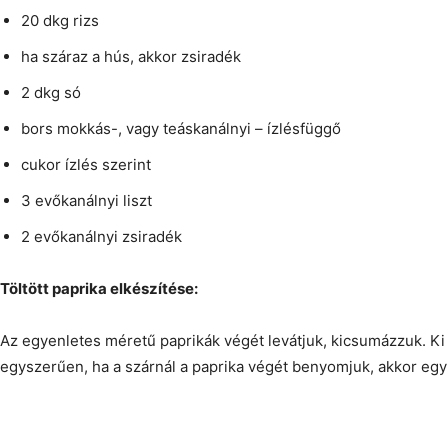
20 dkg rizs
ha száraz a hús, akkor zsiradék
2 dkg só
bors mokkás-, vagy teáskanálnyi – ízlésfüggő
cukor ízlés szerint
3 evőkanálnyi liszt
2 evőkanálnyi zsiradék
Töltött paprika elkészítése:
Az egyenletes méretű paprikák végét levátjuk, kicsumázzuk. Ki
egyszerűen, ha a szárnál a paprika végét benyomjuk, akkor egy