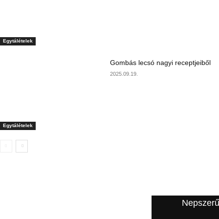
Egytálételek
Gombás lecsó nagyi receptjeiből
2025.09.19.
Egytálételek
A szerkesztő ajánlata
Nepszerű