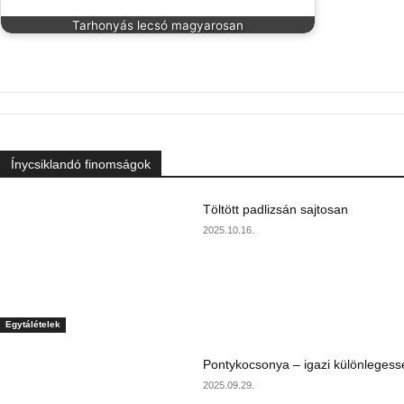
Tarhonyás lecsó magyarosan
Ínycsiklandó finomságok
Töltött padlizsán sajtosan
2025.10.16.
Egytálételek
Pontykocsonya – igazi különlegess
2025.09.29.