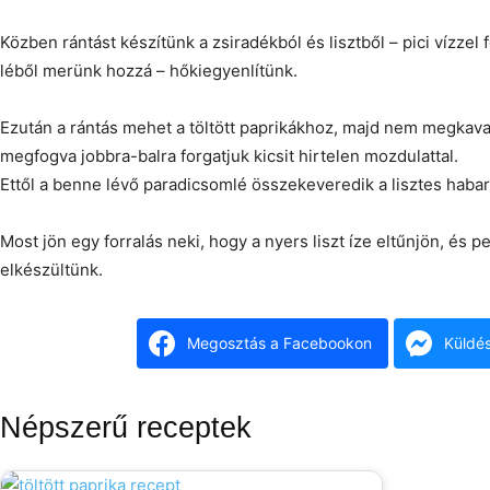
Közben rántást készítünk a zsiradékból és lisztből – pici vízze
léből merünk hozzá – hőkiegyenlítünk.
Ezután a rántás mehet a töltött paprikákhoz, majd nem megkava
megfogva jobbra-balra forgatjuk kicsit hirtelen mozdulattal.
Ettől a benne lévő paradicsomlé összekeveredik a lisztes habar
Most jön egy forralás neki, hogy a nyers liszt íze eltűnjön, és 
elkészültünk.
Megosztás a Facebookon
Küldé
Népszerű receptek